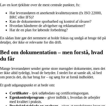
Lav en kort tjekliste over de mest centrale punkter, fx:
Har leverandøren et anerkendt kvalitetssystem (fx ISO 22000,
BRC eller IFS)?
Kan de dokumentere sporbarhed og kontrol af råvarer?
Hvordan håndterer de afvigelser og reklamationer?
Har de en plan for løbende forbedring?
En sådan liste gør det nemmere at holde fokus og undgå at bruge tid på
detaljer, der ikke er relevante for din drift.
Bed om dokumentation – men forstå, hvad
du får
Mange leverandører sender gerne store mængder dokumenter, men det
er ikke altid tydeligt, hvad de betyder. I stedet for at samle alt, så bed
om præcis det, du har brug for – og sørg for at forstå indholdet.
Et godt udgangspunkt er at bede om:
Certifikater
– tjek udløbsdato og certificeringsorgan.
Egenkontrolprogram
– giver indblik i, hvordan de arbejder
med kvalitet i praksis.
Produktdatablade og analyser
– viser, at produkterne lever op