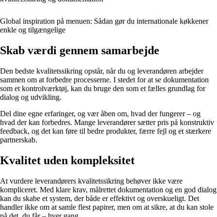
Global inspiration på menuen: Sådan gør du internationale køkkener
enkle og tilgængelige
Skab værdi gennem samarbejde
Den bedste kvalitetssikring opstår, når du og leverandøren arbejder
sammen om at forbedre processerne. I stedet for at se dokumentation
som et kontrolværktøj, kan du bruge den som et fælles grundlag for
dialog og udvikling.
Del dine egne erfaringer, og vær åben om, hvad der fungerer – og
hvad der kan forbedres. Mange leverandører sætter pris på konstruktiv
feedback, og det kan føre til bedre produkter, færre fejl og et stærkere
partnerskab.
Kvalitet uden kompleksitet
At vurdere leverandørers kvalitetssikring behøver ikke være
kompliceret. Med klare krav, målrettet dokumentation og en god dialog
kan du skabe et system, der både er effektivt og overskueligt. Det
handler ikke om at samle flest papirer, men om at sikre, at du kan stole
på det, du får – hver gang.