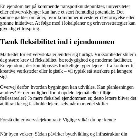
En ejendom tæt på kommende transportknudepunkter, universiteter
eller erhvervsklynger kan have et stort fremtidigt potentiale. Det
samme gælder områder, hvor kommuner investerer i byfornyelse eller
grønne initiativer. At følge med i lokalplaner og erhvervsstrategier kan
give dig et forspring.
Tænk fleksibilitet ind i ejendommen
Markedet for erhvervslokaler ændrer sig hurtigt. Virksomheder stiller i
dag større krav til fleksibilitet, bæredygtighed og moderne faciliteter.
En ejendom, der kan tilpasses forskellige typer lejere – fra kontorer til
kreative værksteder eller logistik – vil typisk stå stærkere på længere
sigt.
Overvej derfor, hvordan bygningen kan udvikles. Kan planløsningen
ændres? Er der mulighed for at opdele lejemål eller tilføje
fællesarealer? Jo mere fleksibel ejendommen er, desto lettere bliver det
at tiltrække og fastholde lejere, selv når markedet skifter.
Forstå din erhvervslejekontrakt: Vigtige vilkår du bør kende
Når byen vokser: Sådan påvirker byudvikling og infrastruktur din