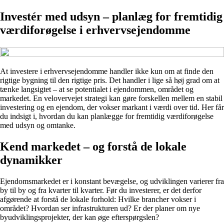
Investér med udsyn – planlæg for fremtidig
værdiforøgelse i erhvervsejendomme
At investere i erhvervsejendomme handler ikke kun om at finde den
rigtige bygning til den rigtige pris. Det handler i lige så høj grad om at
tænke langsigtet – at se potentialet i ejendommen, området og
markedet. En velovervejet strategi kan gøre forskellen mellem en stabil
investering og en ejendom, der vokser markant i værdi over tid. Her får
du indsigt i, hvordan du kan planlægge for fremtidig værdiforøgelse
med udsyn og omtanke.
Kend markedet – og forstå de lokale
dynamikker
Ejendomsmarkedet er i konstant bevægelse, og udviklingen varierer fra
by til by og fra kvarter til kvarter. Før du investerer, er det derfor
afgørende at forstå de lokale forhold: Hvilke brancher vokser i
området? Hvordan ser infrastrukturen ud? Er der planer om nye
byudviklingsprojekter, der kan øge efterspørgslen?