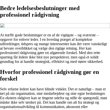
Bedre ledelsesbeslutninger med
professionel rådgivning
At træffe gode beslutninger er en af de vigtigste – og sværeste –
opgaver for enhver leder. I en hverdag præget af komplekse
udfordringer, tidspres og mange interessenter kan det være vanskeligt
at bevare overblikket og vælge den rigtige retning. Her kan
professionel rådgivning gøre en afgørende forskel. Med den rette
sparring får ledere ikke blot nye perspektiver, men også et solidt
grundlag for at handle strategisk, effektivt og med større sikkerhed.
Hvorfor professionel rådgivning gør en
forskel
Selv erfarne ledere kan have blinde vinkler. Det er naturligt – man er
tæt på sin organisation, sine medarbejdere og sine egne beslutninger.
En ekstern rådgiver kan se tingene udefra og stille de spørgsmål, man
måske ikke selv tænker på. Det kan handle om alt fra strategi og
organisationsudvikling til kommunikation, økonomi eller