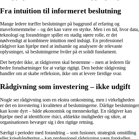
Fra intuition til informeret beslutning
Mange ledere træffer beslutninger på baggrund af erfaring og
mavefornemmelse – og det kan være en styrke. Men i en tid, hvor data,
teknologi og forandringer spiller en stadig større rolle, er det
nødvendigt at kombinere intuition med indsigt. En professionel
rådgiver kan hjælpe med at indsamle og analysere de relevante
oplysninger, så beslutningerne hviler på et solidt fundament.
Det betyder ikke, at rådgiveren skal bestemme – men at lederen får
bedre forudsætninger for at vælge rigtigt. Den bedste rådgivning
handler om at skabe refleksion, ikke om at levere færdige svar.
Rådgivning som investering – ikke udgift
Nogle ser rådgivning som en ekstra omkostning, men i virkeligheden
er det en investering i kvaliteten af beslutningerne. Dårlige beslutninger
kan koste dyrt – både økonomisk og menneskeligt. En rådgiver kan
hjælpe med at identificere risici, afdække muligheder og sikre, at
organisationen bevæger sig i den rigtige retning.
Særligt i perioder med forandring – som fusioner, strategisk omstilling
eller krisehåndtering – kan professionel rådgivning være forskellen