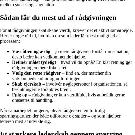
mellem succes og stagnation.
Sådan får du mest ud af rådgivningen
For at rådgivningen skal skabe værdi, kræver det et aktivt samarbejde.
Her er nogle råd til, hvordan du som leder får mest muligt ud af
processen:
Vær åben og ærlig
– jo mere rådgiveren forstår din situation,
desto bedre kan vedkommende hjælpe.
Definér målet tydeligt
– hvad vil du opnå? En klar retning gør
rådgivningen mere fokuseret.
Vælg den rette rådgiver
– find en, der matcher din
virksomheds kultur og udfordringer.
Skab ejerskab
– involvér nøglepersoner i organisationen, så
beslutningerne forankres bredt.
Følg op
– rådgivning er kun værdifuld, hvis anbefalingerne
omsættes til handling.
Når samarbejdet fungerer, bliver rådgiveren en fortrolig
sparringspartner, der både udfordrer og støtter – og som hjælper
lederen med at udvikle sig.
Et stærkere lederskab gennem sparring