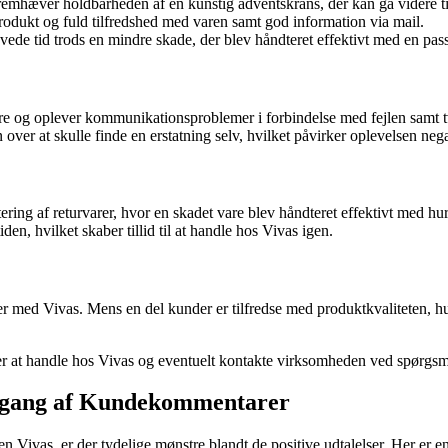
 fremhæver holdbarheden af en kunstig adventskrans, der kan gå videre ti
rodukt og fuld tilfredshed med varen samt god information via mail.
ovede tid trods en mindre skade, der blev håndteret effektivt med en pas
re og oplever kommunikationsproblemer i forbindelse med fejlen samt t
ver at skulle finde en erstatning selv, hvilket påvirker oplevelsen nega
ring af returvarer, hvor en skadet vare blev håndteret effektivt med hur
en, hvilket skaber tillid til at handle hos Vivas igen.
er med Vivas. Mens en del kunder er tilfredse med produktkvaliteten, hu
r at handle hos Vivas og eventuelt kontakte virksomheden ved spørgsmål
emgang af Kundekommentarer
Vivas, er der tydelige mønstre blandt de positive udtalelser. Her er e