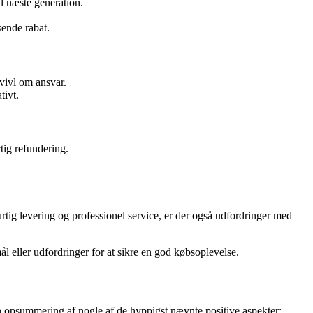
l næste generation.
sende rabat.
vivl om ansvar.
tivt.
tig refundering.
rtig levering og professionel service, er der også udfordringer med
 eller udfordringer for at sikre en god købsoplevelse.
n opsummering af nogle af de hyppigst nævnte positive aspekter: