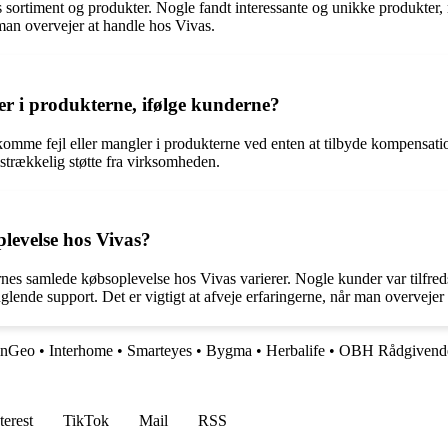
sortiment og produkter. Nogle fandt interessante og unikke produkter, m
 man overvejer at handle hos Vivas.
er i produkterne, ifølge kunderne?
omme fejl eller mangler i produkterne ved enten at tilbyde kompensation
ilstrækkelig støtte fra virksomheden.
levelse hos Vivas?
rnes samlede købsoplevelse hos Vivas varierer. Nogle kunder var tilfr
glende support. Det er vigtigt at afveje erfaringerne, når man overvejer
inGeo
•
Interhome
•
Smarteyes
•
Bygma
•
Herbalife
•
OBH Rådgivende
terest
TikTok
Mail
RSS