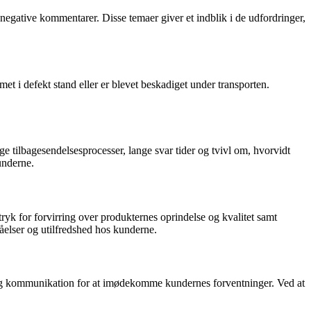
negative kommentarer. Disse temaer giver et indblik i de udfordringer,
t i defekt stand eller er blevet beskadiget under transporten.
ilbagesendelsesprocesser, lange svar tider og tvivl om, hvorvidt
underne.
yk for forvirring over produkternes oprindelse og kvalitet samt
åelser og utilfredshed hos kunderne.
 og kommunikation for at imødekomme kundernes forventninger. Ved at