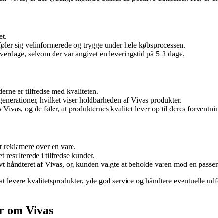
et.
ler sig velinformerede og trygge under hele købsprocessen.
erdage, selvom der var angivet en leveringstid på 5-8 dage.
rne er tilfredse med kvaliteten.
enerationer, hvilket viser holdbarheden af Vivas produkter.
ivas, og de føler, at produkternes kvalitet lever op til deres forventni
at reklamere over en vare.
 resulterede i tilfredse kunder.
ivt håndteret af Vivas, og kunden valgte at beholde varen mod en pass
at levere kvalitetsprodukter, yde god service og håndtere eventuelle ud
r om Vivas