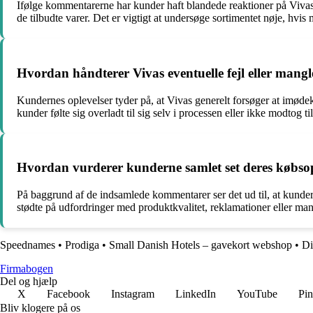
Ifølge kommentarerne har kunder haft blandede reaktioner på Vivas 
de tilbudte varer. Det er vigtigt at undersøge sortimentet nøje, hvis
Hvordan håndterer Vivas eventuelle fejl eller mangl
Kundernes oplevelser tyder på, at Vivas generelt forsøger at imødek
kunder følte sig overladt til sig selv i processen eller ikke modtog t
Hvordan vurderer kunderne samlet set deres købsop
På baggrund af de indsamlede kommentarer ser det ud til, at kunde
stødte på udfordringer med produktkvalitet, reklamationer eller man
Speednames
•
Prodiga
•
Small Danish Hotels – gavekort webshop
•
D
Firmabogen
Del og hjælp
X
Facebook
Instagram
LinkedIn
YouTube
Pin
Bliv klogere på os