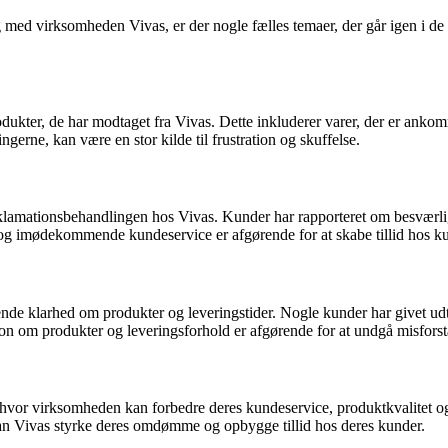
med virksomheden Vivas, er der nogle fælles temaer, der går igen i de 
kter, de har modtaget fra Vivas. Dette inkluderer varer, der er ankomme
gerne, kan være en stor kilde til frustration og skuffelse.
ationsbehandlingen hos Vivas. Kunder har rapporteret om besværlige t
v og imødekommende kundeservice er afgørende for at skabe tillid hos k
de klarhed om produkter og leveringstider. Nogle kunder har givet udtr
n om produkter og leveringsforhold er afgørende for at undgå misforst
, hvor virksomheden kan forbedre deres kundeservice, produktkvalitet
, kan Vivas styrke deres omdømme og opbygge tillid hos deres kunder.