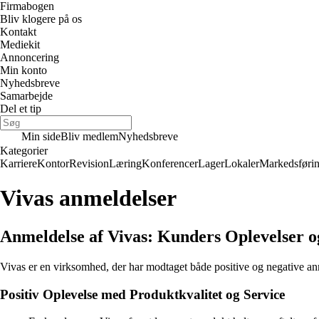
Firmabogen
Bliv klogere på os
Kontakt
Mediekit
Annoncering
Min konto
Nyhedsbreve
Samarbejde
Del et tip
Min side
Bliv medlem
Nyhedsbreve
Kategorier
Karriere
Kontor
Revision
Læring
Konferencer
Lager
Lokaler
Markedsføri
Vivas anmeldelser
Anmeldelse af Vivas: Kunders Oplevelser 
Vivas er en virksomhed, der har modtaget både positive og negative anme
Positiv Oplevelse med Produktkvalitet og Service