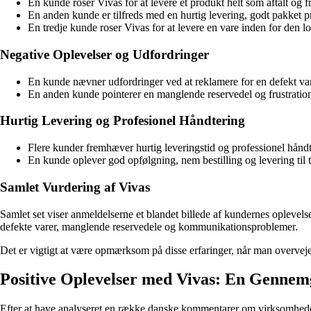
En kunde roser Vivas for at levere et produkt helt som aftalt og
En anden kunde er tilfreds med en hurtig levering, godt pakket p
En tredje kunde roser Vivas for at levere en vare inden for den l
Negative Oplevelser og Udfordringer
En kunde nævner udfordringer ved at reklamere for en defekt va
En anden kunde pointerer en manglende reservedel og frustration o
Hurtig Levering og Profesionel Håndtering
Flere kunder fremhæver hurtig leveringstid og professionel håndte
En kunde oplever god opfølgning, nem bestilling og levering til tid
Samlet Vurdering af Vivas
Samlet set viser anmeldelserne et blandet billede af kundernes oplevels
defekte varer, manglende reservedele og kommunikationsproblemer.
Det er vigtigt at være opmærksom på disse erfaringer, når man overveje
Positive Oplevelser med Vivas: En Genn
Efter at have analyseret en række danske kommentarer om virksomheden 