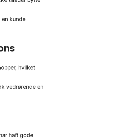
or en kunde
ons
opper, hvilket
.dk vedrørende en
har haft gode