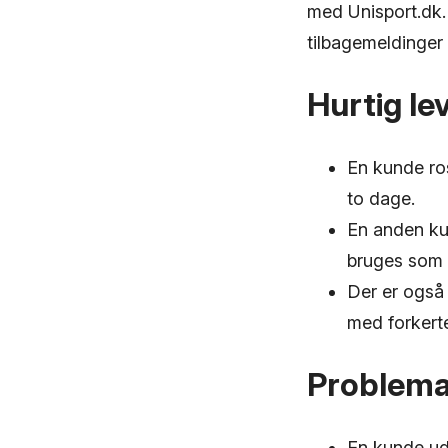
med Unisport.dk. 
tilbagemeldinger
Hurtig le
En kunde ros
to dage.
En anden kun
bruges som 
Der er også 
med forkerte
Problemat
En kunde udt