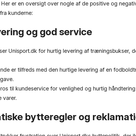
Her er en oversigt over nogle af de positive og negati
 fra kunderne:
vering og god service
er Unisport.dk for hurtig levering af træningsbukser,
de er tilfreds med den hurtige levering af en fodboldtr
gave.
ros til kundeservice for venlighed og hurtig håndtering
 varer.
iske bytteregler og reklamat
rykker frustration over Unisport.dks byttepolitik, der ik