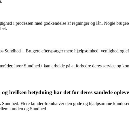
n.
ighed i processen med godkendelse af regninger og lån. Nogle brugere 
bet.
os Sundhed+. Brugere efterspørger mere hjælpsomhed, venlighed og effe
 områder, hvor Sundhed+ kan arbejde på at forbedre deres service og
og hvilken betydning har det for deres samlede oplev
hos Sundhed. Flere kunder fremhæver den gode og hjælpsomme kundeser
 mellem kunden og Sundhed.