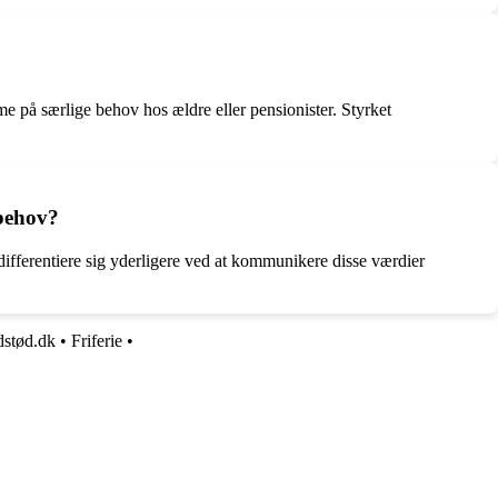
på særlige behov hos ældre eller pensionister. Styrket
 behov?
fferentiere sig yderligere ved at kommunikere disse værdier
dstød.dk
•
Friferie
•