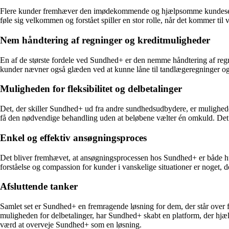
Flere kunder fremhæver den imødekommende og hjælpsomme kundeservic
føle sig velkommen og forstået spiller en stor rolle, når det kommer til
Nem håndtering af regninger og kreditmuligheder
En af de største fordele ved Sundhed+ er den nemme håndtering af regn
kunder nævner også glæden ved at kunne låne til tandlægeregninger og
Muligheden for fleksibilitet og delbetalinger
Det, der skiller Sundhed+ ud fra andre sundhedsudbydere, er muligheden
få den nødvendige behandling uden at beløbene vælter én omkuld. Det 
Enkel og effektiv ansøgningsproces
Det bliver fremhævet, at ansøgningsprocessen hos Sundhed+ er både hur
forståelse og compassion for kunder i vanskelige situationer er noget, 
Afsluttende tanker
Samlet set er Sundhed+ en fremragende løsning for dem, der står ove
muligheden for delbetalinger, har Sundhed+ skabt en platform, der hj
værd at overveje Sundhed+ som en løsning.