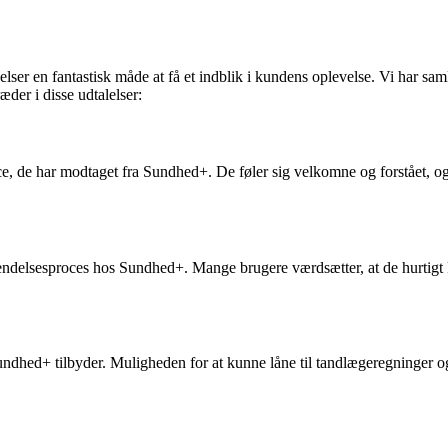
ser en fantastisk måde at få et indblik i kundens oplevelse. Vi har sam
der i disse udtalelser:
e har modtaget fra Sundhed+. De føler sig velkomne og forstået, og det 
elsesproces hos Sundhed+. Mange brugere værdsætter, at de hurtigt ka
undhed+ tilbyder. Muligheden for at kunne låne til tandlægeregninger o