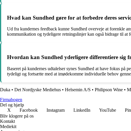
Hvad kan Sundhed gøre for at forbedre deres servic
Ud fra kundernes feedback kunne Sundhed overveje at forenkle ans
kommunikation og tydeligere retningslinjer kan også bidrage til at
Hvordan kan Sundhed yderligere differentiere sig 
Baseret på kundernes udtalelser synes Sundhed at have fokus på p
tydeligt og fortsætte med at imødekomme individuelle behov genn
Duka
•
Det Nordjyske Mediehus
•
Helsemin A/S
•
Philipson Wine
•
Mo
Firmabogen
Del og hjælp
X
Facebook
Instagram
LinkedIn
YouTube
Pin
Bliv klogere på os
Kontakt
Mediekit