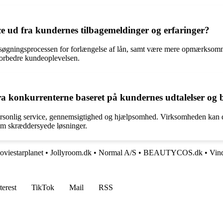
e ud fra kundernes tilbagemeldinger og erfaringer?
øgningsprocessen for forlængelse af lån, samt være mere opmærksomme 
 forbedre kundeoplevelsen.
fra konkurrenterne baseret på kundernes udtalelser og
ersonlig service, gennemsigtighed og hjælpsomhed. Virksomheden kan di
em skræddersyede løsninger.
viestarplanet
•
Jollyroom.dk
•
Normal A/S
•
BEAUTYCOS.dk
•
Vin
terest
TikTok
Mail
RSS