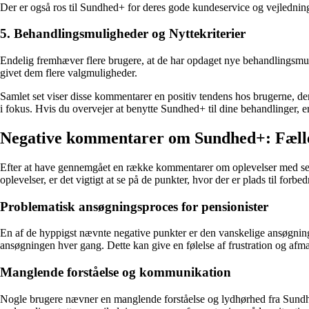
Der er også ros til Sundhed+ for deres gode kundeservice og vejledning. 
5. Behandlingsmuligheder og Nyttekriterier
Endelig fremhæver flere brugere, at de har opdaget nye behandlingsmul
givet dem flere valgmuligheder.
Samlet set viser disse kommentarer en positiv tendens hos brugerne, d
i fokus. Hvis du overvejer at benytte Sundhed+ til dine behandlinger, er
Negative kommentarer om Sundhed+: Fælle
Efter at have gennemgået en række kommentarer om oplevelser med sel
oplevelser, er det vigtigt at se på de punkter, hvor der er plads til forbed
Problematisk ansøgningsproces for pensionister
En af de hyppigst nævnte negative punkter er den vanskelige ansøgning
ansøgningen hver gang. Dette kan give en følelse af frustration og afmag
Manglende forståelse og kommunikation
Nogle brugere nævner en manglende forståelse og lydhørhed fra Sundhed+ i