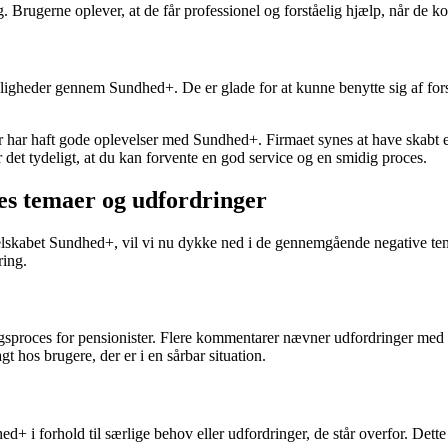
Brugerne oplever, at de får professionel og forståelig hjælp, når de kont
igheder gennem Sundhed+. De er glade for at kunne benytte sig af forsk
er har haft gode oplevelser med Sundhed+. Firmaet synes at have skabt
 det tydeligt, at du kan forvente en god service og en smidig proces.
s temaer og udfordringer
skabet Sundhed+, vil vi nu dykke ned i de gennemgående negative tema
ring.
sproces for pensionister. Flere kommentarer nævner udfordringer med a
t hos brugere, der er i en sårbar situation.
 forhold til særlige behov eller udfordringer, de står overfor. Dette ka