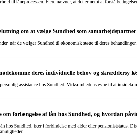
ld til låneprocessen. Flere nævner, at det er nemt at forstå betingelser
 beslutning om at vælge Sundhed som samarbejdspartner 
kunder, når de vælger Sundhed til økonomisk støtte til deres behandli
mødekomme deres individuelle behov og skræddersy løs
 personlig assistance hos Sundhed. Virksomhedens evne til at imødekomm
om forlængelse af lån hos Sundhed, og hvordan påvirk
 hos Sundhed, især i forbindelse med alder eller pensioniststatus. Diss
smuligheder.