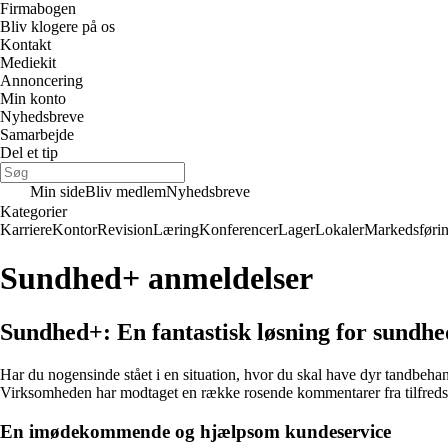
Firmabogen
Bliv klogere på os
Kontakt
Mediekit
Annoncering
Min konto
Nyhedsbreve
Samarbejde
Del et tip
Min side
Bliv medlem
Nyhedsbreve
Kategorier
Karriere
Kontor
Revision
Læring
Konferencer
Lager
Lokaler
Markedsføri
Sundhed+ anmeldelser
Sundhed+: En fantastisk løsning for sundh
Har du nogensinde stået i en situation, hvor du skal have dyr tandbeh
Virksomheden har modtaget en række rosende kommentarer fra tilfredse 
En imødekommende og hjælpsom kundeservice