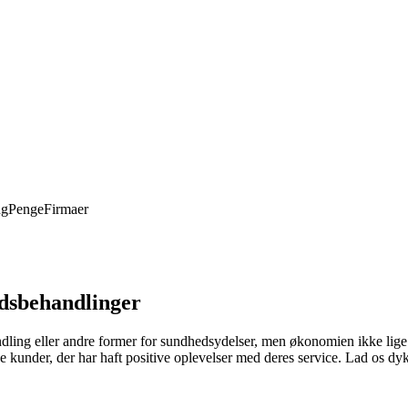
ng
Penge
Firmaer
edsbehandlinger
andling eller andre former for sundhedsydelser, men økonomien ikke lig
kunder, der har haft positive oplevelser med deres service. Lad os dy