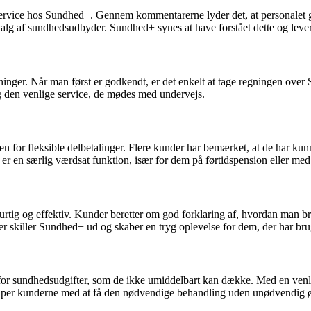
e hos Sundhed+. Gennem kommentarerne lyder det, at personalet går l
 valg af sundhedsudbyder. Sundhed+ synes at have forstået dette og lever
inger. Når man først er godkendt, er det enkelt at tage regningen ove
 den venlige service, de mødes med undervejs.
 for fleksible delbetalinger. Flere kunder har bemærket, at de har kun
er en særlig værdsat funktion, især for dem på førtidspension eller m
tig og effektiv. Kunder beretter om god forklaring af, hvordan man bru
der skiller Sundhed+ ud og skaber en tryg oplevelse for dem, der har br
r for sundhedsudgifter, som de ikke umiddelbart kan dække. Med en ve
ælper kunderne med at få den nødvendige behandling uden unødvendig ø