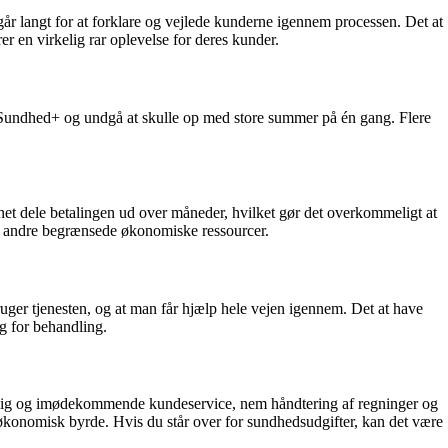
angt for at forklare og vejlede kunderne igennem processen. Det at
er en virkelig rar oplevelse for deres kunder.
r Sundhed+ og undgå at skulle op med store summer på én gang. Flere
net dele betalingen ud over måneder, hvilket gør det overkommeligt at
ed andre begrænsede økonomiske ressourcer.
ger tjenesten, og at man får hjælp hele vejen igennem. Det at have
ug for behandling.
nlig og imødekommende kundeservice, nem håndtering af regninger og
konomisk byrde. Hvis du står over for sundhedsudgifter, kan det være