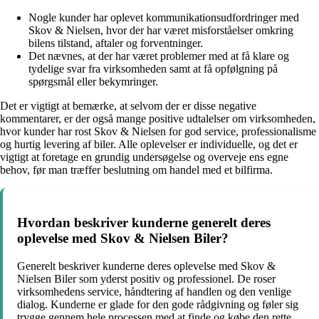
Nogle kunder har oplevet kommunikationsudfordringer med
Skov & Nielsen, hvor der har været misforståelser omkring
bilens tilstand, aftaler og forventninger.
Det nævnes, at der har været problemer med at få klare og
tydelige svar fra virksomheden samt at få opfølgning på
spørgsmål eller bekymringer.
Det er vigtigt at bemærke, at selvom der er disse negative
kommentarer, er der også mange positive udtalelser om virksomheden,
hvor kunder har rost Skov & Nielsen for god service, professionalisme
og hurtig levering af biler. Alle oplevelser er individuelle, og det er
vigtigt at foretage en grundig undersøgelse og overveje ens egne
behov, før man træffer beslutning om handel med et bilfirma.
Hvordan beskriver kunderne generelt deres
oplevelse med Skov & Nielsen Biler?
Generelt beskriver kunderne deres oplevelse med Skov &
Nielsen Biler som yderst positiv og professionel. De roser
virksomhedens service, håndtering af handlen og den venlige
dialog. Kunderne er glade for den gode rådgivning og føler sig
trygge gennem hele processen med at finde og købe den rette