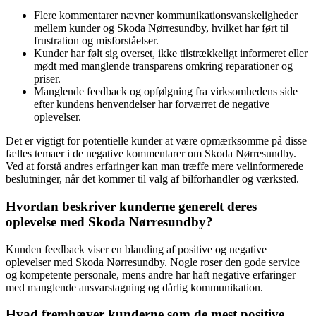
Flere kommentarer nævner kommunikationsvanskeligheder
mellem kunder og Skoda Nørresundby, hvilket har ført til
frustration og misforståelser.
Kunder har følt sig overset, ikke tilstrækkeligt informeret eller
mødt med manglende transparens omkring reparationer og
priser.
Manglende feedback og opfølgning fra virksomhedens side
efter kundens henvendelser har forværret de negative
oplevelser.
Det er vigtigt for potentielle kunder at være opmærksomme på disse
fælles temaer i de negative kommentarer om Skoda Nørresundby.
Ved at forstå andres erfaringer kan man træffe mere velinformerede
beslutninger, når det kommer til valg af bilforhandler og værksted.
Hvordan beskriver kunderne generelt deres
oplevelse med Skoda Nørresundby?
Kunden feedback viser en blanding af positive og negative
oplevelser med Skoda Nørresundby. Nogle roser den gode service
og kompetente personale, mens andre har haft negative erfaringer
med manglende ansvarstagning og dårlig kommunikation.
Hvad fremhæver kunderne som de mest positive