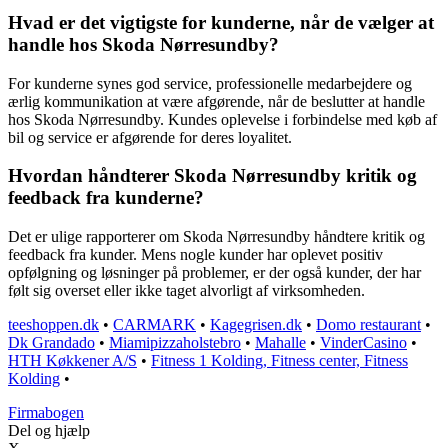
Hvad er det vigtigste for kunderne, når de vælger at
handle hos Skoda Nørresundby?
For kunderne synes god service, professionelle medarbejdere og
ærlig kommunikation at være afgørende, når de beslutter at handle
hos Skoda Nørresundby. Kundes oplevelse i forbindelse med køb af
bil og service er afgørende for deres loyalitet.
Hvordan håndterer Skoda Nørresundby kritik og
feedback fra kunderne?
Det er ulige rapporterer om Skoda Nørresundby håndtere kritik og
feedback fra kunder. Mens nogle kunder har oplevet positiv
opfølgning og løsninger på problemer, er der også kunder, der har
følt sig overset eller ikke taget alvorligt af virksomheden.
teeshoppen.dk
•
CARMARK
•
Kagegrisen.dk
•
Domo restaurant
•
Dk Grandado
•
Miamipizzaholstebro
•
Mahalle
•
VinderCasino
•
HTH Køkkener A/S
•
Fitness 1 Kolding, Fitness center, Fitness
Kolding
•
Firmabogen
Del og hjælp