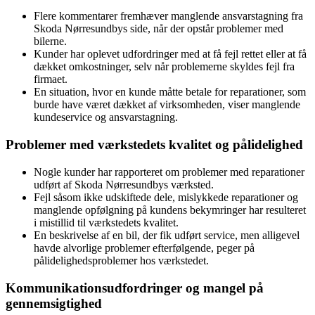
Flere kommentarer fremhæver manglende ansvarstagning fra
Skoda Nørresundbys side, når der opstår problemer med
bilerne.
Kunder har oplevet udfordringer med at få fejl rettet eller at få
dækket omkostninger, selv når problemerne skyldes fejl fra
firmaet.
En situation, hvor en kunde måtte betale for reparationer, som
burde have været dækket af virksomheden, viser manglende
kundeservice og ansvarstagning.
Problemer med værkstedets kvalitet og pålidelighed
Nogle kunder har rapporteret om problemer med reparationer
udført af Skoda Nørresundbys værksted.
Fejl såsom ikke udskiftede dele, mislykkede reparationer og
manglende opfølgning på kundens bekymringer har resulteret
i mistillid til værkstedets kvalitet.
En beskrivelse af en bil, der fik udført service, men alligevel
havde alvorlige problemer efterfølgende, peger på
pålidelighedsproblemer hos værkstedet.
Kommunikationsudfordringer og mangel på
gennemsigtighed