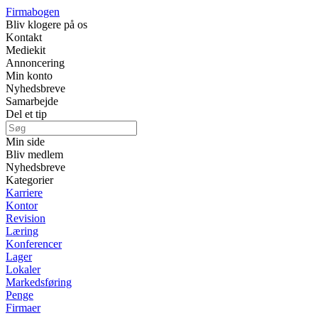
Firmabogen
Bliv klogere på os
Kontakt
Mediekit
Annoncering
Min konto
Nyhedsbreve
Samarbejde
Del et tip
Min side
Bliv medlem
Nyhedsbreve
Kategorier
Karriere
Kontor
Revision
Læring
Konferencer
Lager
Lokaler
Markedsføring
Penge
Firmaer