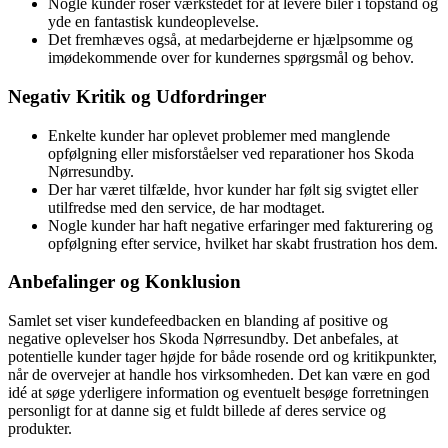
Nogle kunder roser værkstedet for at levere biler i topstand og
yde en fantastisk kundeoplevelse.
Det fremhæves også, at medarbejderne er hjælpsomme og
imødekommende over for kundernes spørgsmål og behov.
Negativ Kritik og Udfordringer
Enkelte kunder har oplevet problemer med manglende
opfølgning eller misforståelser ved reparationer hos Skoda
Nørresundby.
Der har været tilfælde, hvor kunder har følt sig svigtet eller
utilfredse med den service, de har modtaget.
Nogle kunder har haft negative erfaringer med fakturering og
opfølgning efter service, hvilket har skabt frustration hos dem.
Anbefalinger og Konklusion
Samlet set viser kundefeedbacken en blanding af positive og
negative oplevelser hos Skoda Nørresundby. Det anbefales, at
potentielle kunder tager højde for både rosende ord og kritikpunkter,
når de overvejer at handle hos virksomheden. Det kan være en god
idé at søge yderligere information og eventuelt besøge forretningen
personligt for at danne sig et fuldt billede af deres service og
produkter.