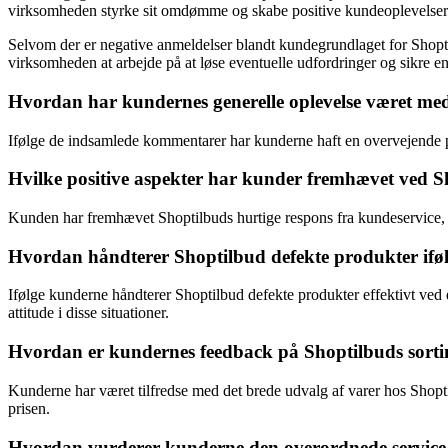
virksomheden styrke sit omdømme og skabe positive kundeoplevelser
Selvom der er negative anmeldelser blandt kundegrundlaget for Shoptil
virksomheden at arbejde på at løse eventuelle udfordringer og sikre
Hvordan har kundernes generelle oplevelse været me
Ifølge de indsamlede kommentarer har kunderne haft en overvejende po
Hvilke positive aspekter har kunder fremhævet ved 
Kunden har fremhævet Shoptilbuds hurtige respons fra kundeservice, enk
Hvordan håndterer Shoptilbud defekte produkter iføl
Ifølge kunderne håndterer Shoptilbud defekte produkter effektivt ve
attitude i disse situationer.
Hvordan er kundernes feedback på Shoptilbuds sorti
Kunderne har været tilfredse med det brede udvalg af varer hos Shoptil
prisen.
Hvordan vurderer kunderne den overordnede service