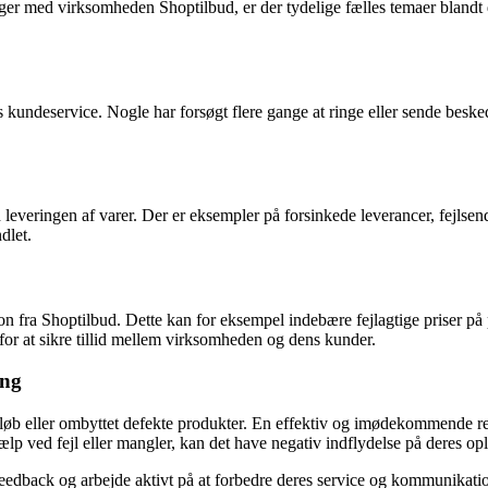
er med virksomheden Shoptilbud, er der tydelige fælles temaer blandt 
 kundeservice. Nogle har forsøgt flere gange at ringe eller sende beske
everingen af varer. Der er eksempler på forsinkede leverancer, fejlsen
dlet.
 fra Shoptilbud. Dette kan for eksempel indebære fejlagtige priser på 
or at sikre tillid mellem virksomheden og dens kunder.
ing
løb eller ombyttet defekte produkter. En effektiv og imødekommende re
hjælp ved fejl eller mangler, kan det have negativ indflydelse på deres 
s feedback og arbejde aktivt på at forbedre deres service og kommunika