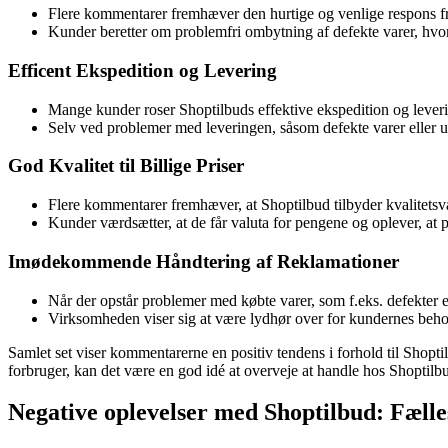
Flere kommentarer fremhæver den hurtige og venlige respons fra
Kunder beretter om problemfri ombytning af defekte varer, hv
Efficent Ekspedition og Levering
Mange kunder roser Shoptilbuds effektive ekspedition og levering
Selv ved problemer med leveringen, såsom defekte varer eller ud
God Kvalitet til Billige Priser
Flere kommentarer fremhæver, at Shoptilbud tilbyder kvalitetsvare
Kunder værdsætter, at de får valuta for pengene og oplever, at p
Imødekommende Håndtering af Reklamationer
Når der opstår problemer med købte varer, som f.eks. defekter 
Virksomheden viser sig at være lydhør over for kundernes behov 
Samlet set viser kommentarerne en positiv tendens i forhold til Shoptil
forbruger, kan det være en god idé at overveje at handle hos Shoptilb
Negative oplevelser med Shoptilbud: Fæll