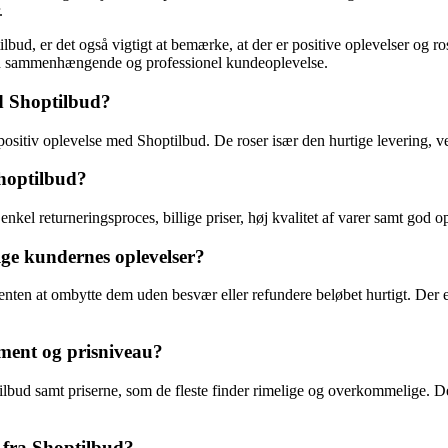
.
bud, er det også vigtigt at bemærke, at der er positive oplevelser og 
 en sammenhængende og professionel kundeoplevelse.
d Shoptilbud?
sitiv oplevelse med Shoptilbud. De roser især den hurtige levering, ve
Shoptilbud?
el returneringsproces, billige priser, høj kvalitet af varer samt god op
ge kundernes oplevelser?
d enten at ombytte dem uden besvær eller refundere beløbet hurtigt. D
ment og prisniveau?
bud samt priserne, som de fleste finder rimelige og overkommelige. Der 
 fra Shoptilbud?