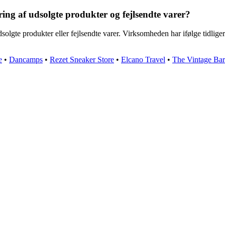
ng af udsolgte produkter og fejlsendte varer?
te produkter eller fejlsendte varer. Virksomheden har ifølge tidligere 
e
•
Dancamps
•
Rezet Sneaker Store
•
Elcano Travel
•
The Vintage Bar