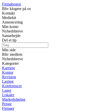
Firmabogen
Bliv klogere på os
Kontakt
Mediekit
Annoncering
Min konto
Nyhedsbreve
Samarbejde
Del et tip
Min side
Bliv medlem
Nyhedsbreve
Kategorier
Karriere
Kontor
Revision
Læring
Konferencer
Lager
Lokaler
Markedsføring
Penge
Firmaer