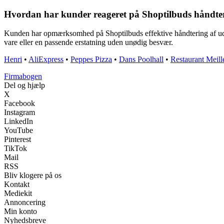
Hvordan har kunder reageret på Shoptilbuds håndteri
Kunden har opmærksomhed på Shoptilbuds effektive håndtering af udsolg
vare eller en passende erstatning uden unødig besvær.
Henri
•
AliExpress
•
Peppes Pizza
•
Dans Poolhall
•
Restaurant Meill
Firmabogen
Del og hjælp
X
Facebook
Instagram
LinkedIn
YouTube
Pinterest
TikTok
Mail
RSS
Bliv klogere på os
Kontakt
Mediekit
Annoncering
Min konto
Nyhedsbreve