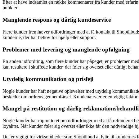
Efter at have indsamlet en række kommentarer fra kunder med erfaring
punkter:
Manglende respons og dårlig kundeservice
Flere kunder fremhæver udfordringer med at få kontakt til Shoptilbuds
kunderne, der har behov for hjælp eller support.
Problemer med levering og manglende opfølgning
En anden udfordring, som flere kunder har påpeget, er problemer med l
kan resultere i skuffede kunder, der føler sig overset eller dårligt behan
Utydelig kommunikation og prisfejl
Nogle kunder har haft negative oplevelser med utydelig kommunikation
beskeder om ordrens gennemførsel. Kundenærvær er en vigtig faktor f
Mangel på restitution og dårlig reklamationsbehandl
Nogle kunder har rapporteret om udfordringer med at få refunderet be
loyalitet. Når kunder føler sig overset eller ikke får den nødvendige 
Det er vigtigt for virksomheder som Shoptilbud at lytte til kunderne