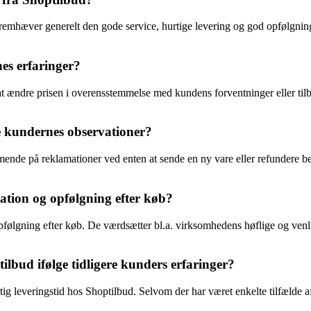
emhæver generelt den gode service, hurtige levering og god opfølgning 
es erfaringer?
n at ændre prisen i overensstemmelse med kundens forventninger eller ti
e kundernes observationer?
nde på reklamationer ved enten at sende en ny vare eller refundere bel
ion og opfølgning efter køb?
ølgning efter køb. De værdsætter bl.a. virksomhedens høflige og venli
lbud ifølge tidligere kunders erfaringer?
tig leveringstid hos Shoptilbud. Selvom der har været enkelte tilfælde a