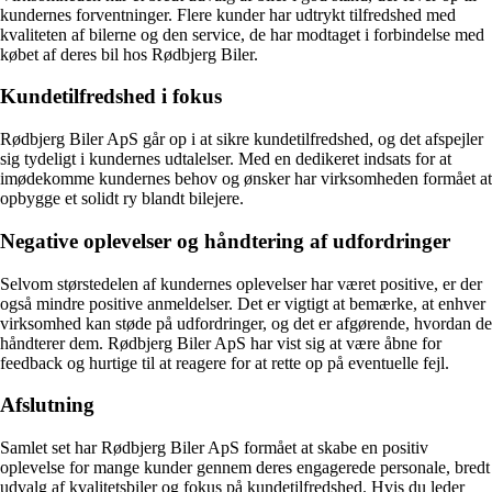
kundernes forventninger. Flere kunder har udtrykt tilfredshed med
kvaliteten af bilerne og den service, de har modtaget i forbindelse med
købet af deres bil hos Rødbjerg Biler.
Kundetilfredshed i fokus
Rødbjerg Biler ApS går op i at sikre kundetilfredshed, og det afspejler
sig tydeligt i kundernes udtalelser. Med en dedikeret indsats for at
imødekomme kundernes behov og ønsker har virksomheden formået at
opbygge et solidt ry blandt bilejere.
Negative oplevelser og håndtering af udfordringer
Selvom størstedelen af kundernes oplevelser har været positive, er der
også mindre positive anmeldelser. Det er vigtigt at bemærke, at enhver
virksomhed kan støde på udfordringer, og det er afgørende, hvordan de
håndterer dem. Rødbjerg Biler ApS har vist sig at være åbne for
feedback og hurtige til at reagere for at rette op på eventuelle fejl.
Afslutning
Samlet set har Rødbjerg Biler ApS formået at skabe en positiv
oplevelse for mange kunder gennem deres engagerede personale, bredt
udvalg af kvalitetsbiler og fokus på kundetilfredshed. Hvis du leder