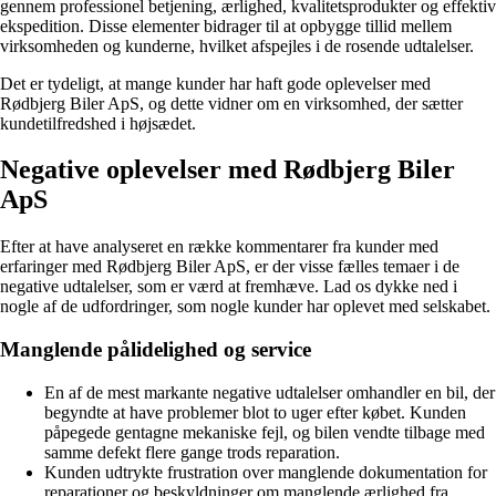
gennem professionel betjening, ærlighed, kvalitetsprodukter og effektiv
ekspedition. Disse elementer bidrager til at opbygge tillid mellem
virksomheden og kunderne, hvilket afspejles i de rosende udtalelser.
Det er tydeligt, at mange kunder har haft gode oplevelser med
Rødbjerg Biler ApS, og dette vidner om en virksomhed, der sætter
kundetilfredshed i højsædet.
Negative oplevelser med Rødbjerg Biler
ApS
Efter at have analyseret en række kommentarer fra kunder med
erfaringer med Rødbjerg Biler ApS, er der visse fælles temaer i de
negative udtalelser, som er værd at fremhæve. Lad os dykke ned i
nogle af de udfordringer, som nogle kunder har oplevet med selskabet.
Manglende pålidelighed og service
En af de mest markante negative udtalelser omhandler en bil, der
begyndte at have problemer blot to uger efter købet. Kunden
påpegede gentagne mekaniske fejl, og bilen vendte tilbage med
samme defekt flere gange trods reparation.
Kunden udtrykte frustration over manglende dokumentation for
reparationer og beskyldninger om manglende ærlighed fra