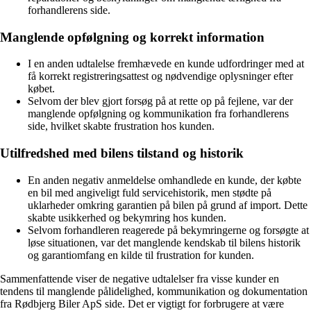
forhandlerens side.
Manglende opfølgning og korrekt information
I en anden udtalelse fremhævede en kunde udfordringer med at
få korrekt registreringsattest og nødvendige oplysninger efter
købet.
Selvom der blev gjort forsøg på at rette op på fejlene, var der
manglende opfølgning og kommunikation fra forhandlerens
side, hvilket skabte frustration hos kunden.
Utilfredshed med bilens tilstand og historik
En anden negativ anmeldelse omhandlede en kunde, der købte
en bil med angiveligt fuld servicehistorik, men stødte på
uklarheder omkring garantien på bilen på grund af import. Dette
skabte usikkerhed og bekymring hos kunden.
Selvom forhandleren reagerede på bekymringerne og forsøgte at
løse situationen, var det manglende kendskab til bilens historik
og garantiomfang en kilde til frustration for kunden.
Sammenfattende viser de negative udtalelser fra visse kunder en
tendens til manglende pålidelighed, kommunikation og dokumentation
fra Rødbjerg Biler ApS side. Det er vigtigt for forbrugere at være