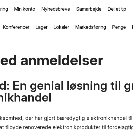
ring
Min konto
Nyhedsbreve
Samarbejde
Del et tip
Konferencer
Lager
Lokaler
Markedsføring
Penge
bed anmeldelser
d: En genial løsning til 
nikhandel
rksomhed, der har gjort bæredygtig elektronikhandel til
t tilbyde renoverede elektronikprodukter til fordelagtig