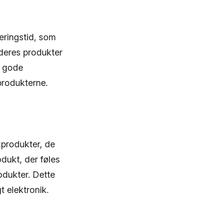
eringstid, som
 deres produkter
s gode
 produkterne.
kprodukter, de
dukt, der føles
odukter. Dette
t elektronik.