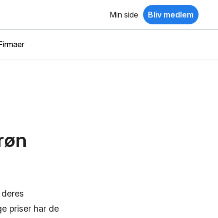
Min side
Bliv medlem
Firmaer
grøn
 deres
e priser har de