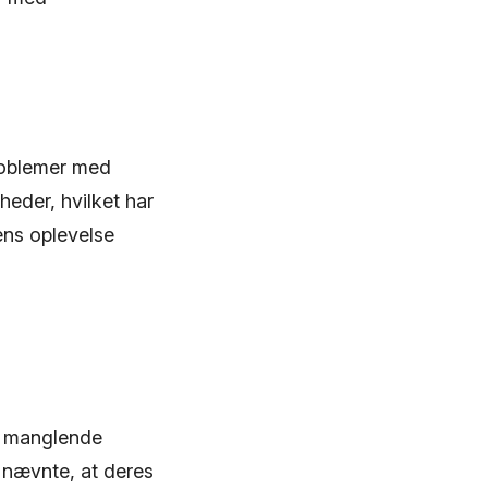
roblemer med
eder, hvilket har
ens oplevelse
r manglende
 nævnte, at deres