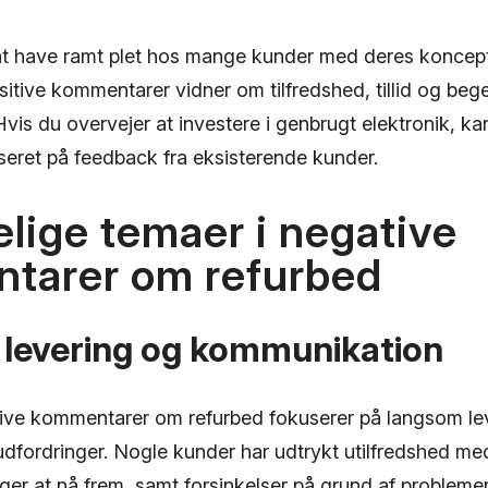
at have ramt plet hos mange kunder med deres koncep
sitive kommentarer vidner om tilfredshed, tillid og bege
vis du overvejer at investere i genbrugt elektronik, k
seret på feedback fra eksisterende kunder.
lige temaer i negative
tarer om refurbed
levering og kommunikation
tive kommentarer om refurbed fokuserer på langsom le
fordringer. Nogle kunder har udtrykt utilfredshed med
inger at nå frem, samt forsinkelser på grund af problem