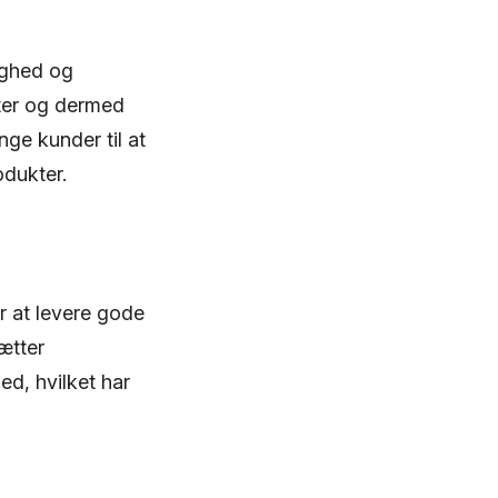
ighed og
kter og dermed
nge kunder til at
odukter.
r at levere gode
ætter
d, hvilket har