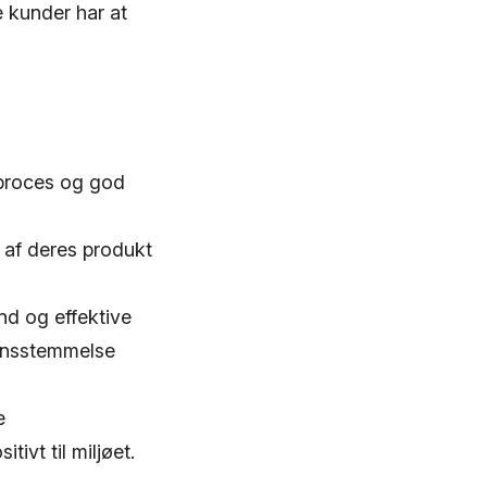
 kunder har at
rproces og god
 af deres produkt
nd og effektive
rensstemmelse
e
ivt til miljøet.