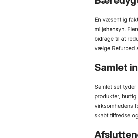
Bæredygt
En væsentlig fak
miljøhensyn. Fle
bidrage til at re
vælge Refurbed so
Samlet i
Samlet set tyder
produkter, hurti
virksomhedens fo
skabt tilfredse o
Afslutten