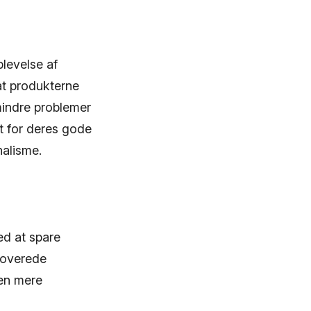
levelse af
at produkterne
mindre problemer
t for deres gode
nalisme.
ed at spare
enoverede
 en mere