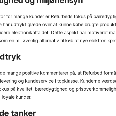
ighed og miljøhensyn
tor for mange kunder er Refurbeds fokus på bæredygt
re har udtrykt glæde over at kunne købe brugte produ
ducere elektronikaffaldet. Dette aspekt har motiveret ma
m en miljøvenlig alternativ til køb af nye elektronikpr
ndtryk
 de mange positive kommentarer på, at Refurbed formå
g levering og kundeservice i topklasse. Kunderne værds
kus på kvalitet, bæredygtighed og prisoverkommelighe
g loyale kunder.
de tanker