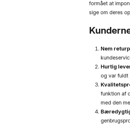
formået at impon
sige om deres op
Kunderne
Nem returp
kundeservic
Hurtig leve
og var fuldt
Kvalitetspr
funktion af
med den med
Bæredygtig
genbrugsprod