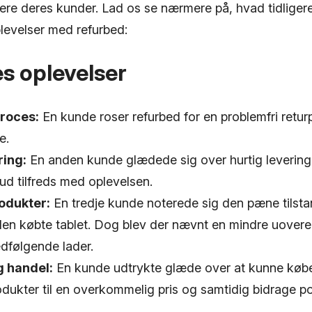
ere deres kunder. Lad os se nærmere på, hvad tidligere
levelser med refurbed:
s oplevelser
roces:
En kunde roser refurbed for en problemfri retu
e.
ring:
En anden kunde glædede sig over hurtig levering
 ud tilfreds med oplevelsen.
odukter:
En tredje kunde noterede sig den pæne tilsta
 den købte tablet. Dog blev der nævnt en mindre uove
følgende lader.
 handel:
En kunde udtrykte glæde over at kunne køb
ukter til en overkommelig pris og samtidig bidrage posit