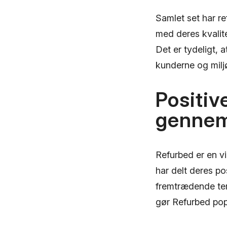
Samlet set har r
med deres kvalit
Det er tydeligt, 
kunderne og milj
Positiv
gennem
Refurbed er en v
har delt deres p
fremtrædende tem
gør Refurbed pop