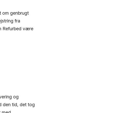
t om genbrugt
jstring fra
an Refurbed være
vering og
 den tid, det tog
er med