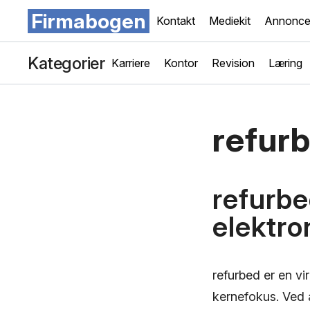
Firmabogen
Kontakt
Mediekit
Annonce
Kategorier
Karriere
Kontor
Revision
Læring
refur
refurbe
elektro
refurbed er en vi
kernefokus. Ved a