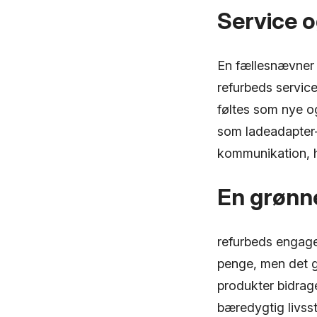
Service o
En fællesnævner 
refurbeds servic
føltes som nye og
som ladeadapter-
kommunikation, h
En grønn
refurbeds engage
penge, men det g
produkter bidrag
bæredygtig livssti