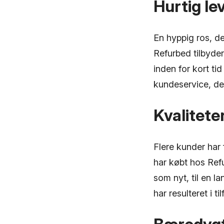
Hurtig le
En hyppig ros, de
Refurbed tilbyde
inden for kort ti
kundeservice, der
Kvalitete
Flere kunder har
har købt hos Ref
som nyt, til en l
har resulteret i t