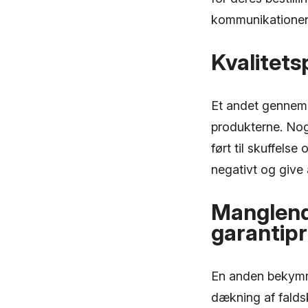
kommunikationen
Kvalitet
Et andet gennem
produkterne. Nog
ført til skuffels
negativt og give a
Manglend
garantip
En anden bekymri
dækning af falds