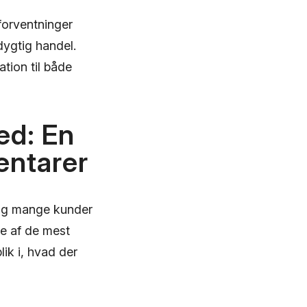
forventninger
dygtig handel.
tion til både
ed: En
ntarer
, og mange kunder
le af de mest
ik i, hvad der