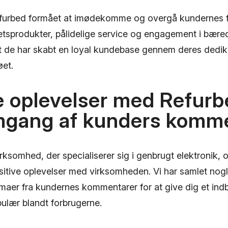
efurbed formået at imødekomme og overgå kundernes 
etsprodukter, pålidelige service og engagement i bære
at de har skabt en loyal kundebase gennem deres dedika
øet.
e oplevelser med Refurb
gang af kunders komme
irksomhed, der specialiserer sig i genbrugt elektronik
ositive oplevelser med virksomheden. Vi har samlet nog
aer fra kundernes kommentarer for at give dig et indbl
ulær blandt forbrugerne.