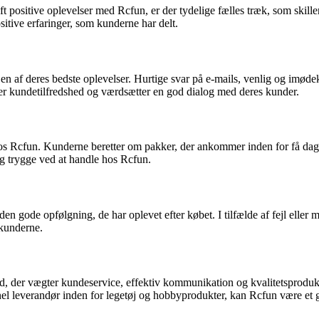
t positive oplevelser med Rcfun, er der tydelige fælles træk, som ski
itive erfaringer, som kunderne har delt.
af deres bedste oplevelser. Hurtige svar på e-mails, venlig og imøde
rer kundetilfredshed og værdsætter en god dialog med deres kunder.
os Rcfun. Kunderne beretter om pakker, der ankommer inden for få dage e
ig trygge ved at handle hos Rcfun.
n gode opfølgning, de har oplevet efter købet. I tilfælde af fejl eller
t kunderne.
, der vægter kundeservice, effektiv kommunikation og kvalitetsprodukte
onel leverandør inden for legetøj og hobbyprodukter, kan Rcfun være et g