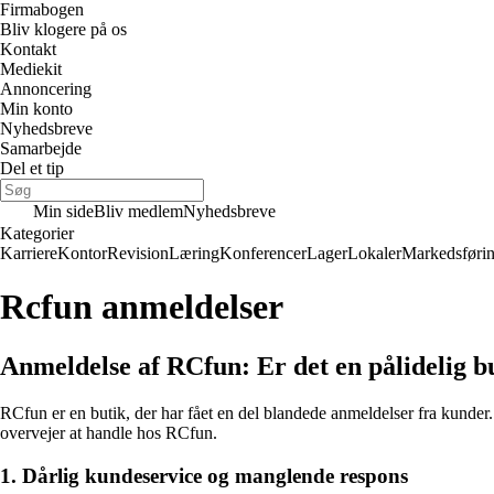
Firmabogen
Bliv klogere på os
Kontakt
Mediekit
Annoncering
Min konto
Nyhedsbreve
Samarbejde
Del et tip
Min side
Bliv medlem
Nyhedsbreve
Kategorier
Karriere
Kontor
Revision
Læring
Konferencer
Lager
Lokaler
Markedsføri
Rcfun anmeldelser
Anmeldelse af RCfun: Er det en pålidelig b
RCfun er en butik, der har fået en del blandede anmeldelser fra kunder
overvejer at handle hos RCfun.
1. Dårlig kundeservice og manglende respons