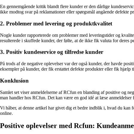
En gennemgående kritik blandt flere kunder er den dårlige kundeservic
ikke modtog svar på reklamationer eller spørgsmål angående defekte pro
2. Problemer med levering og produktkvalitet
Nogle kunder rapporterede om problemer med leveringstider og kvalitete
resulterede i skuffede kunder, der følte, at de ikke fik valuta for deres 
3. Positiv kundeservice og tilfredse kunder
På trods af de negative oplevelser var der også kunder, der havde posi
eksempler på kunder, der fik erstattet defekte produkter eller fik hjælp t
Konklusion
Samlet set viser anmeldelserne af RCfun en blanding af positive og neg
man handler hos RCfun. Det kan være en god idé at læse anmeldelser fr
Vi håber, at denne artikel har givet dig et bedre indblik i, hvad du k
online.
Positive oplevelser med Rcfun: Kundeanme