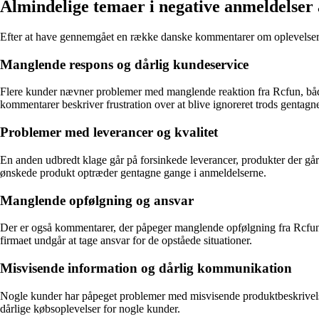
Almindelige temaer i negative anmeldelser
Efter at have gennemgået en række danske kommentarer om oplevelser me
Manglende respons og dårlig kundeservice
Flere kunder nævner problemer med manglende reaktion fra Rcfun, både
kommentarer beskriver frustration over at blive ignoreret trods gentagn
Problemer med leverancer og kvalitet
En anden udbredt klage går på forsinkede leverancer, produkter der går i
ønskede produkt optræder gentagne gange i anmeldelserne.
Manglende opfølgning og ansvar
Der er også kommentarer, der påpeger manglende opfølgning fra Rcfuns sid
firmaet undgår at tage ansvar for de opståede situationer.
Misvisende information og dårlig kommunikation
Nogle kunder har påpeget problemer med misvisende produktbeskrivelse
dårlige købsoplevelser for nogle kunder.