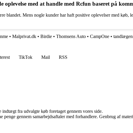
e oplevelse med at handle med Rcfun baseret på kom
 blandet. Mens nogle kunder har haft positive oplevelser med køb, leve
gnme
•
Malprivat.dk
•
Birdie
•
Thomsens Auto
•
CampOne
•
tandlægen
terest
TikTok
Mail
RSS
e indtægt fra udvalgte køb foretaget gennem vores side.
jene penge gennem samarbejdsaftaler med forhandlere. Genbrug af materi