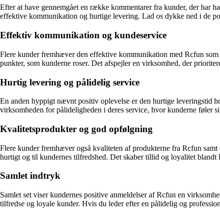
Efter at have gennemgået en række kommentarer fra kunder, der har haf
effektive kommunikation og hurtige levering. Lad os dykke ned i de pos
Effektiv kommunikation og kundeservice
Flere kunder fremhæver den effektive kommunikation med Rcfun som en 
punkter, som kunderne roser. Det afspejler en virksomhed, der priorite
Hurtig levering og pålidelig service
En anden hyppigt nævnt positiv oplevelse er den hurtige leveringstid h
virksomheden for pålideligheden i deres service, hvor kunderne føler s
Kvalitetsprodukter og god opfølgning
Flere kunder fremhæver også kvaliteten af produkterne fra Rcfun samt de
hurtigt og til kundernes tilfredshed. Det skaber tillid og loyalitet bland
Samlet indtryk
Samlet set viser kundernes positive anmeldelser af Rcfun en virksomhed
tilfredse og loyale kunder. Hvis du leder efter en pålidelig og professi