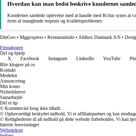
Hvordan kan man bedst beskrive kundernes samled
Kundernes samlede oplevelse med at handle med Rcfun synes at være
form af manglende respons og kvalitetsproblemer.
DinGeo
•
Mggexpress
•
Restaurantsilo
•
Altibox Danmark A/S
•
Desi
Firmabogen
Del og hjælp
X
Facebook
Instagram
LinkedIn
YouTube
Pin
Bliv klogere på os
Kontakt
Mediekit
Annoncering
Min konto
Nyhedsbreve
Samarbejde
Del et tip
© Kommerciel brug ikke tilladt.
© Ophavsretligt beskyttet indhold. Vi er affiliatepartner og kan modtag
© Rettighederne til alt indhold på dette website forbeholdes. Vi kan t
Interne henvisninger
Websitekort
Indlæg