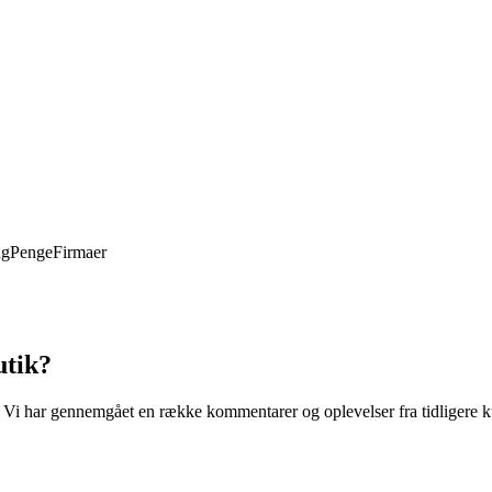
ng
Penge
Firmaer
utik?
. Vi har gennemgået en række kommentarer og oplevelser fra tidligere ku