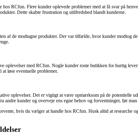
e hos RCfun. Flere kunder oplevede problemer med at få svar på henven
dukter. Dette skabte frustration og utilfredshed blandt kunderne.
n af de modtagne produkter. Der var tilfælde, hvor kunder modtog defek
penge.
tive oplevelser med RCfun. Nogle kunder roste butikken for hurtig leve
il at løse eventuelle problemer.
ative oplevelser. Det er vigtigt at være opmærksom på de potentielle ud
a andre kunder og overveje ens egne behov og forventninger, før man b
an forvente, hvis du vælger at handle hos RCfun. Husk altid at research
ldelser