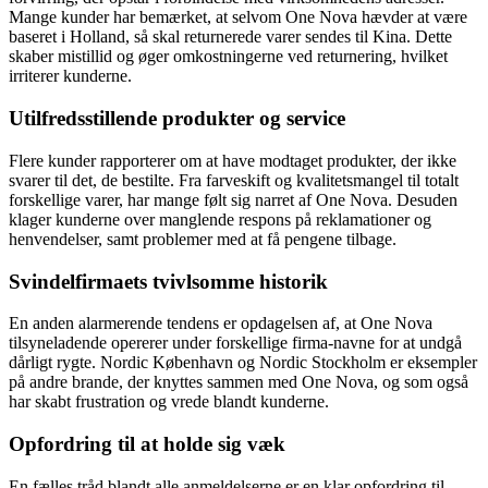
Mange kunder har bemærket, at selvom One Nova hævder at være
baseret i Holland, så skal returnerede varer sendes til Kina. Dette
skaber mistillid og øger omkostningerne ved returnering, hvilket
irriterer kunderne.
Utilfredsstillende produkter og service
Flere kunder rapporterer om at have modtaget produkter, der ikke
svarer til det, de bestilte. Fra farveskift og kvalitetsmangel til totalt
forskellige varer, har mange følt sig narret af One Nova. Desuden
klager kunderne over manglende respons på reklamationer og
henvendelser, samt problemer med at få pengene tilbage.
Svindelfirmaets tvivlsomme historik
En anden alarmerende tendens er opdagelsen af, at One Nova
tilsyneladende opererer under forskellige firma-navne for at undgå
dårligt rygte. Nordic København og Nordic Stockholm er eksempler
på andre brande, der knyttes sammen med One Nova, og som også
har skabt frustration og vrede blandt kunderne.
Opfordring til at holde sig væk
En fælles tråd blandt alle anmeldelserne er en klar opfordring til