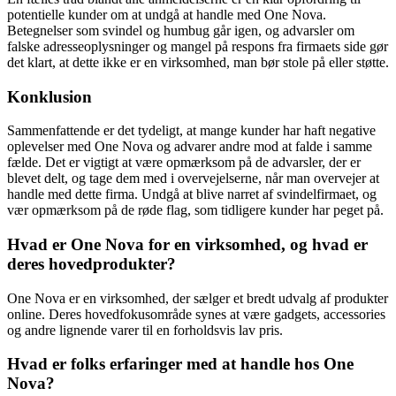
potentielle kunder om at undgå at handle med One Nova.
Betegnelser som svindel og humbug går igen, og advarsler om
falske adresseoplysninger og mangel på respons fra firmaets side gør
det klart, at dette ikke er en virksomhed, man bør stole på eller støtte.
Konklusion
Sammenfattende er det tydeligt, at mange kunder har haft negative
oplevelser med One Nova og advarer andre mod at falde i samme
fælde. Det er vigtigt at være opmærksom på de advarsler, der er
blevet delt, og tage dem med i overvejelserne, når man overvejer at
handle med dette firma. Undgå at blive narret af svindelfirmaet, og
vær opmærksom på de røde flag, som tidligere kunder har peget på.
Hvad er One Nova for en virksomhed, og hvad er
deres hovedprodukter?
One Nova er en virksomhed, der sælger et bredt udvalg af produkter
online. Deres hovedfokusområde synes at være gadgets, accessories
og andre lignende varer til en forholdsvis lav pris.
Hvad er folks erfaringer med at handle hos One
Nova?