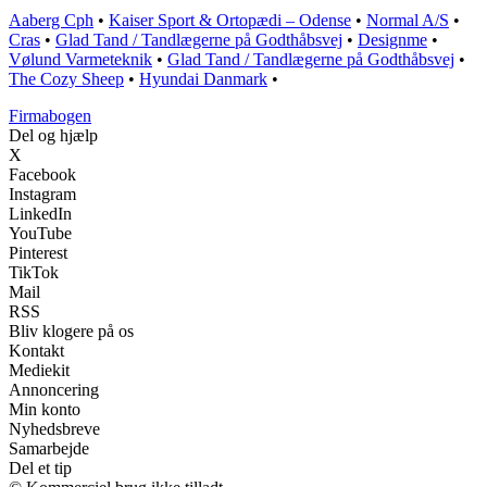
Aaberg Cph
•
Kaiser Sport & Ortopædi – Odense
•
Normal A/S
•
Cras
•
Glad Tand / Tandlægerne på Godthåbsvej
•
Designme
•
Vølund Varmeteknik
•
Glad Tand / Tandlægerne på Godthåbsvej
•
The Cozy Sheep
•
Hyundai Danmark
•
Firmabogen
Del og hjælp
X
Facebook
Instagram
LinkedIn
YouTube
Pinterest
TikTok
Mail
RSS
Bliv klogere på os
Kontakt
Mediekit
Annoncering
Min konto
Nyhedsbreve
Samarbejde
Del et tip