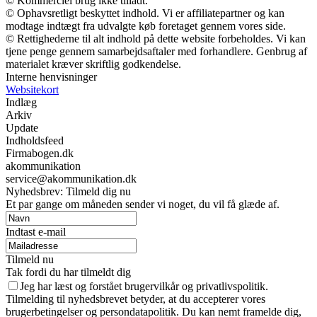
© Kommerciel brug ikke tilladt.
© Ophavsretligt beskyttet indhold. Vi er affiliatepartner og kan
modtage indtægt fra udvalgte køb foretaget gennem vores side.
© Rettighederne til alt indhold på dette website forbeholdes. Vi kan
tjene penge gennem samarbejdsaftaler med forhandlere. Genbrug af
materialet kræver skriftlig godkendelse.
Interne henvisninger
Websitekort
Indlæg
Arkiv
Update
Indholdsfeed
Firmabogen.dk
akommunikation
service@akommunikation.dk
Nyhedsbrev: Tilmeld dig nu
Et par gange om måneden sender vi noget, du vil få glæde af.
Indtast e-mail
Tilmeld nu
Tak fordi du har tilmeldt dig
Jeg har læst og forstået brugervilkår og privatlivspolitik.
Tilmelding til nyhedsbrevet betyder, at du accepterer vores
brugerbetingelser og persondatapolitik. Du kan nemt framelde dig,