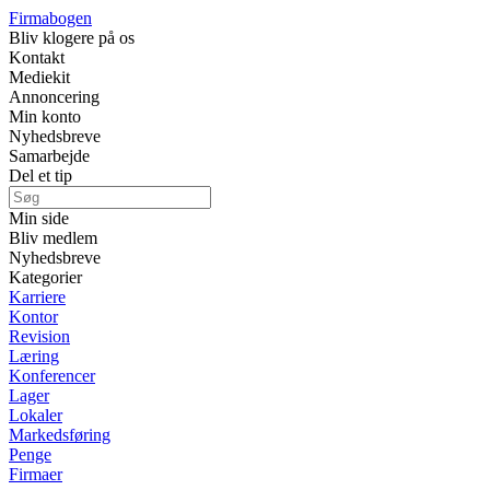
Firmabogen
Bliv klogere på os
Kontakt
Mediekit
Annoncering
Min konto
Nyhedsbreve
Samarbejde
Del et tip
Min side
Bliv medlem
Nyhedsbreve
Kategorier
Karriere
Kontor
Revision
Læring
Konferencer
Lager
Lokaler
Markedsføring
Penge
Firmaer