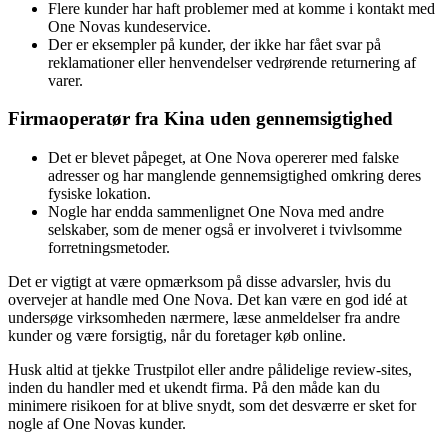
Flere kunder har haft problemer med at komme i kontakt med
One Novas kundeservice.
Der er eksempler på kunder, der ikke har fået svar på
reklamationer eller henvendelser vedrørende returnering af
varer.
Firmaoperatør fra Kina uden gennemsigtighed
Det er blevet påpeget, at One Nova opererer med falske
adresser og har manglende gennemsigtighed omkring deres
fysiske lokation.
Nogle har endda sammenlignet One Nova med andre
selskaber, som de mener også er involveret i tvivlsomme
forretningsmetoder.
Det er vigtigt at være opmærksom på disse advarsler, hvis du
overvejer at handle med One Nova. Det kan være en god idé at
undersøge virksomheden nærmere, læse anmeldelser fra andre
kunder og være forsigtig, når du foretager køb online.
Husk altid at tjekke Trustpilot eller andre pålidelige review-sites,
inden du handler med et ukendt firma. På den måde kan du
minimere risikoen for at blive snydt, som det desværre er sket for
nogle af One Novas kunder.