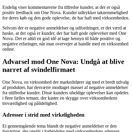
Endelig viser kommentarerne fra tilfredse kunder, at der er også
positiv feedback om One Nova. Kunder udtrykker taknemmelighed
for deres køb og den gode oplevelse, de har haft med virksomheden.
Selvom der er negative anmeldelser og udfordringer, er det værd at
huske, at der også er kunder, der har haft gode oplevelser med One
Nova. Det er altid en god idé at tage hensyn til både positive og
negative erfaringer, når man overvejer at handle med en virksomhed
online.
Advarsel mod One Nova: Undgå at blive
narret af svindelfirmaet
One Nova, en virksomhed der markedsfører sig med et bredt udvalg
af produkter, har desværre modtaget masser af negative anmeldelser
fra utilfredse kunder. Disse kunders uheldige oplevelser kan opdeles
i flere fælles temaer, der kaster en skygge over virksomhedens
troværdighed og pålidelighed.
Adresser i strid med virkeligheden
Et gennemgående tema blandt de negative anmeldelser er den
forvirring, der opstår i forbindelse med virksomhedens adresser.