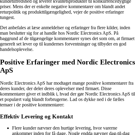
kundetilfredshed og leverer kvalitetsprodukter til konkurrencedygtige
priser. Mens der er enkelte negative kommentarer om blandt andet
returpolitik og produkttilgængelighed, vejer de positive erfaringer
tungest.
Det anbefales at læse anmeldelser og erfaringer fra flere kilder, inden
man beslutter sig for at handle hos Nordic Electronics ApS. På
baggrund af de tilgængelige kommentarer synes det som om, at firmaet
generelt set lever op til kundernes forventninger og tilbyder en god
handelsoplevelse.
Positive Erfaringer med Nordic Electronics
ApS
Nordic Electronics ApS har modtaget mange positive kommentarer fra
deres kunder, der deler deres oplevelser med firmaet. Disse
kommentarer giver et indblik i, hvad der gør Nordic Electronics ApS til
et populært valg blandt forbrugerne. Lad os dykke ned i de fælles
temaer i de positive kommentarer:
Effektiv Levering og Kontakt
Flere kunder nævner den hurtige levering, hvor varerne
ankommer inden for få dage. Nogle endda nævner dag-til-dag