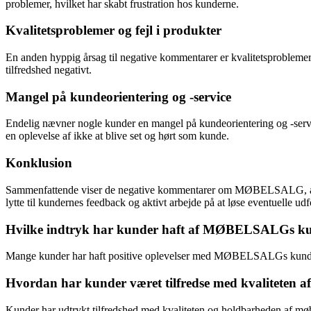
problemer, hvilket har skabt frustration hos kunderne.
Kvalitetsproblemer og fejl i produkter
En anden hyppig årsag til negative kommentarer er kvalitetsproblemer 
tilfredshed negativt.
Mangel på kundeorientering og -service
Endelig nævner nogle kunder en mangel på kundeorientering og -ser
en oplevelse af ikke at blive set og hørt som kunde.
Konklusion
Sammenfattende viser de negative kommentarer om MØBELSALG, at der 
lytte til kundernes feedback og aktivt arbejde på at løse eventuelle ud
Hvilke indtryk har kunder haft af MØBELSALGs ku
Mange kunder har haft positive oplevelser med MØBELSALGs kundes
Hvordan har kunder været tilfredse med kvalitete
Kunder har udtrykt tilfredshed med kvaliteten og holdbarheden af