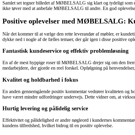
Samlet set tegner billedet af MØBELSALG sig klart og tydeligt som e
ikke tøver med at anbefale MØBELSALG til andre. En god oplevelse fr
Positive oplevelser med MØBELSALG: Kun
Når det kommer til at vælge den rette leverandør af møbler, er kun
dykke ned i nogle af de fælles temaer, der går igen i disse positive opl
Fantastisk kundeservice og effektiv problemløsning
En af de mest hyppige roser til MØBELSALG drejer sig om den frem
medarbejdere, der gjorde en reel forskel. Opfølgning på henvendelse
Kvalitet og holdbarhed i fokus
En anden gennemgående positiv kommentar vedrører kvaliteten og h
have været mindre udfordringer undervejs. Dette vidner om, at virksomh
Hurtig levering og pålidelig service
Effektivitet og pålidelighed er andre nøgleord i kundernes kommentare
kundens tilfredshed, hvilket bidrog til en positiv oplevelse.