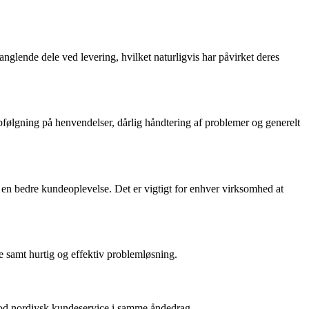
nglende dele ved levering, hvilket naturligvis har påvirket deres
gning på henvendelser, dårlig håndtering af problemer og generelt
n bedre kundeoplevelse. Det er vigtigt for enhver virksomhed at
amt hurtig og effektiv problemløsning.
od nordjysk kundeservice i samme åndedrag.