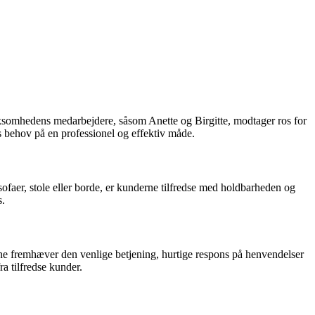
rksomhedens medarbejdere, såsom Anette og Birgitte, modtager ros for
ehov på en professionel og effektiv måde.
er, stole eller borde, er kunderne tilfredse med holdbarheden og
s.
ne fremhæver den venlige betjening, hurtige respons på henvendelser
a tilfredse kunder.