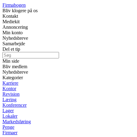
Firmabogen
Bliv klogere på os
Kontakt
Mediekit
Annoncering
Min konto
Nyhedsbreve
Samarbejde
Del et tip
Min side
Bliv medlem
Nyhedsbreve
Kategorier
Karriere
Kontor
Revision
Læring
Konferencer
Lager
Lokaler
Markedsføring
Penge
Firmaer