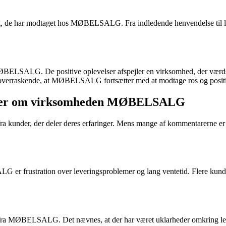
g, de har modtaget hos MØBELSALG. Fra indledende henvendelse til le
 MØBELSALG. De positive oplevelser afspejler en virksomhed, der værdsæt
e overraskende, at MØBELSALG fortsætter med at modtage ros og positi
tarer om virksomheden MØBELSALG
er, der deler deres erfaringer. Mens mange af kommentarerne er pos
frustration over leveringsproblemer og lang ventetid. Flere kunder næ
 MØBELSALG. Det nævnes, at der har været uklarheder omkring leveran