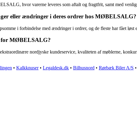
ELSALG, hvor varerne leveres som aftalt og fragtfrit, samt med venlig
inger eller ændringer i deres ordrer hos MØBELSALG?
i forbindelse med ændringer i ordrer, og de fleste har fået løst eve
over for MØBELSALG?
traordinære nordjyske kundeservice, kvaliteten af møblerne, konkurre
lingen
•
Kalkknuser
•
Legaldesk.dk
•
Bilhusnord
•
Rørbæk Biler A/S