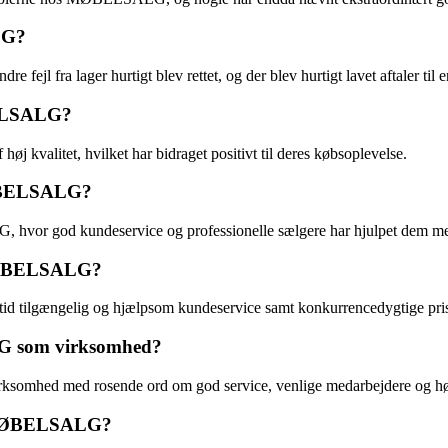
LG?
jl fra lager hurtigt blev rettet, og der blev hurtigt lavet aftaler til e
BELSALG?
kvalitet, hvilket har bidraget positivt til deres købsoplevelse.
MØBELSALG?
r god kundeservice og professionelle sælgere har hjulpet dem med at
 MØBELSALG?
ltid tilgængelig og hjælpsom kundeservice samt konkurrencedygtige 
LG som virksomhed?
somhed med rosende ord om god service, venlige medarbejdere og høj 
s MØBELSALG?