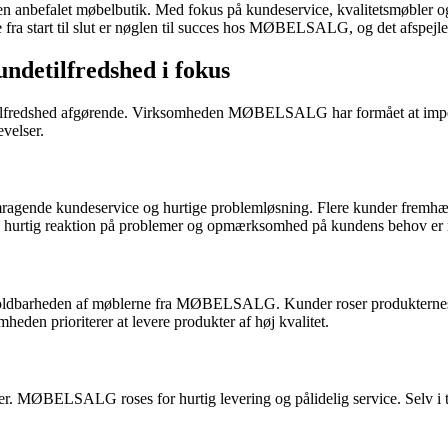
n anbefalet møbelbutik. Med fokus på kundeservice, kvalitetsmøbler og
a start til slut er nøglen til succes hos MØBELSALG, og det afspejle
detilfredshed i fokus
detilfredshed afgørende. Virksomheden MØBELSALG har formået at impo
evelser.
ragende kundeservice og hurtige problemløsning. Flere kunder fremh
r, hurtig reaktion på problemer og opmærksomhed på kundens behov er n
oldbarheden af møblerne fra MØBELSALG. Kunder roser produkternes kv
eden prioriterer at levere produkter af høj kvalitet.
r. MØBELSALG roses for hurtig levering og pålidelig service. Selv i ti