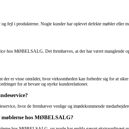
og fejl i produkterne. Nogle kunder har oplevet defekte møbler eller ma
vice hos MØBELSALG. Det fremhæves, at der har været manglende opføl
er visse områder, hvor virksomheden kan forbedre sig for at sikre e
fordringer for at bevare og styrke kunderelationer.
ndeservice?
ervice, hvor de fremhæver venlige og imødekommende medarbejdere s
n af møblerne hos MØBELSALG?
 møblerne hos MØBELSALG, og nogle har endda nævnt ekstraordinært g