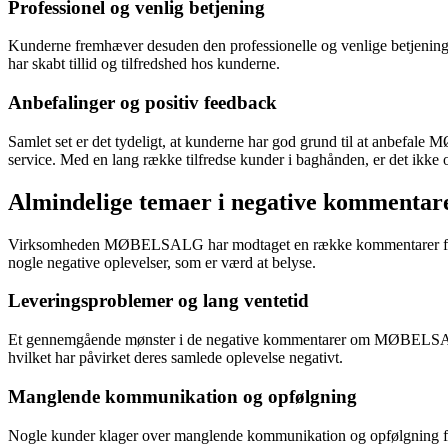
Professionel og venlig betjening
Kunderne fremhæver desuden den professionelle og venlige betjenin
har skabt tillid og tilfredshed hos kunderne.
Anbefalinger og positiv feedback
Samlet set er det tydeligt, at kunderne har god grund til at anbefale
service. Med en lang række tilfredse kunder i baghånden, er det ikk
Almindelige temaer i negative kommen
Virksomheden MØBELSALG har modtaget en række kommentarer fra kund
nogle negative oplevelser, som er værd at belyse.
Leveringsproblemer og lang ventetid
Et gennemgående mønster i de negative kommentarer om MØBELSALG er 
hvilket har påvirket deres samlede oplevelse negativt.
Manglende kommunikation og opfølgning
Nogle kunder klager over manglende kommunikation og opfølgning fra