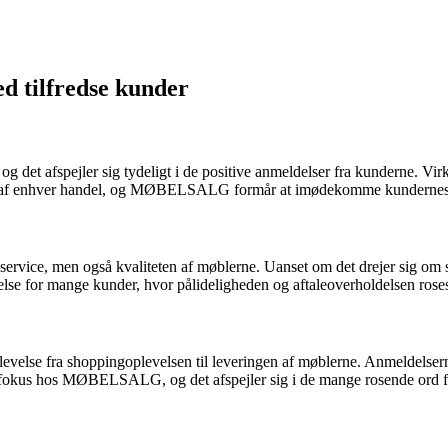
 tilfredse kunder
det afspejler sig tydeligt i de positive anmeldelser fra kunderne. Vi
l af enhver handel, og MØBELSALG formår at imødekomme kundernes b
, men også kvaliteten af møblerne. Uanset om det drejer sig om sofa
e for mange kunder, hvor pålideligheden og aftaleoverholdelsen rose
velse fra shoppingoplevelsen til leveringen af møblerne. Anmeldelser
 i fokus hos MØBELSALG, og det afspejler sig i de mange rosende ord fr