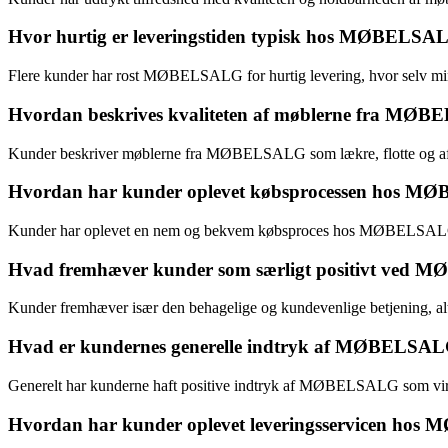
Hvor hurtig er leveringstiden typisk hos MØBELSA
Flere kunder har rost MØBELSALG for hurtig levering, hvor selv mindre fe
Hvordan beskrives kvaliteten af møblerne fra MØ
Kunder beskriver møblerne fra MØBELSALG som lækre, flotte og af høj 
Hvordan har kunder oplevet købsprocessen hos 
Kunder har oplevet en nem og bekvem købsproces hos MØBELSALG, hvo
Hvad fremhæver kunder som særligt positivt ved
Kunder fremhæver især den behagelige og kundevenlige betjening, a
Hvad er kundernes generelle indtryk af MØBELSA
Generelt har kunderne haft positive indtryk af MØBELSALG som virk
Hvordan har kunder oplevet leveringsservicen ho