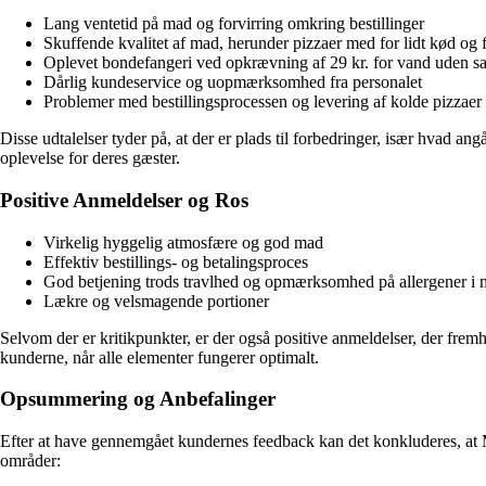
Lang ventetid på mad og forvirring omkring bestillinger
Skuffende kvalitet af mad, herunder pizzaer med for lidt kød og 
Oplevet bondefangeri ved opkrævning af 29 kr. for vand uden 
Dårlig kundeservice og uopmærksomhed fra personalet
Problemer med bestillingsprocessen og levering af kolde pizzaer
Disse udtalelser tyder på, at der er plads til forbedringer, især hvad an
oplevelse for deres gæster.
Positive Anmeldelser og Ros
Virkelig hyggelig atmosfære og god mad
Effektiv bestillings- og betalingsproces
God betjening trods travlhed og opmærksomhed på allergener i
Lækre og velsmagende portioner
Selvom der er kritikpunkter, er der også positive anmeldelser, der fremh
kunderne, når alle elementer fungerer optimalt.
Opsummering og Anbefalinger
Efter at have gennemgået kundernes feedback kan det konkluderes, at 
områder: