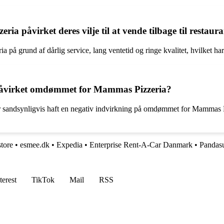
påvirket deres vilje til at vende tilbage til restauran
å grund af dårlig service, lang ventetid og ringe kvalitet, hvilket har p
påvirket omdømmet for Mammas Pizzeria?
sandsynligvis haft en negativ indvirkning på omdømmet for Mammas Pizz
tore
•
esmee.dk
•
Expedia
•
Enterprise Rent-A-Car Danmark
•
Pandas
terest
TikTok
Mail
RSS