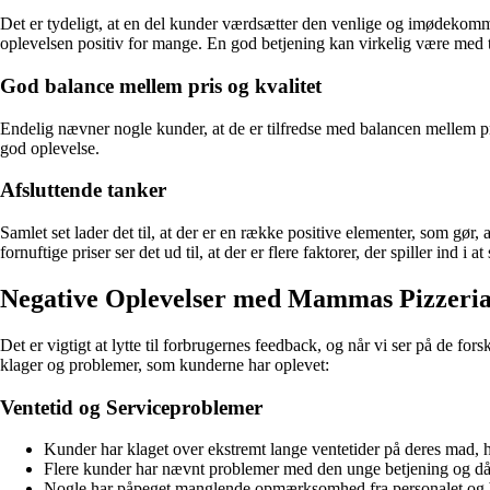
Det er tydeligt, at en del kunder værdsætter den venlige og imødekommen
oplevelsen positiv for mange. En god betjening kan virkelig være med ti
God balance mellem pris og kvalitet
Endelig nævner nogle kunder, at de er tilfredse med balancen mellem pr
god oplevelse.
Afsluttende tanker
Samlet set lader det til, at der er en række positive elementer, som g
fornuftige priser ser det ud til, at der er flere faktorer, der spiller ind 
Negative Oplevelser med Mammas Pizzeria
Det er vigtigt at lytte til forbrugernes feedback, og når vi ser på de
klager og problemer, som kunderne har oplevet:
Ventetid og Serviceproblemer
Kunder har klaget over ekstremt lange ventetider på deres mad, h
Flere kunder har nævnt problemer med den unge betjening og dår
Nogle har påpeget manglende opmærksomhed fra personalet og be