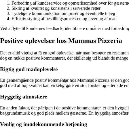
Forbedring af kundeservice og opmærksomhed over for gæstern
Sikring af kvalitet og konsistens i serverede retter
Tydeligere kommunikation om priser og eventuelle tillæg
Effektiv styring af bestillingsprocessen og levering af mad
Ved at lytte til kundernes feedback, identificere områder med forbedr
Positive oplevelser hos Mammas Pizzeria
Det er altid vigtigt at få en god oplevelse, når man besøger en restau
dog en række positive kommentarer, der skiller sig ud blandt de mang
Rigtig god madoplevelse
En gennemgående positiv kommentar hos Mammas Pizzeria er den gode k
god mad af høj kvalitet kan virkelig gøre en stor forskel og efterlade 
Hyggelig atmosfære
En anden faktor, der går igen i de positive kommentarer, er den hygg
baggrundsmusik og god plads mellem gæsterne. En hyggelig atmosfære k
Venlig og imødekommende betjening