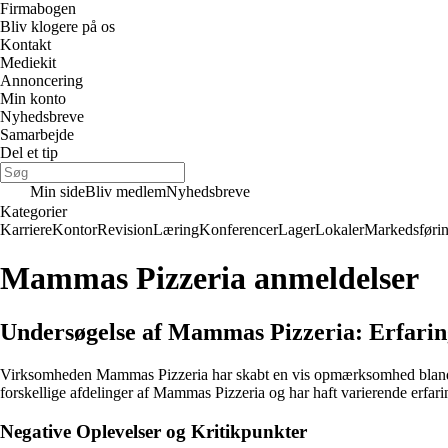
Firmabogen
Bliv klogere på os
Kontakt
Mediekit
Annoncering
Min konto
Nyhedsbreve
Samarbejde
Del et tip
Min side
Bliv medlem
Nyhedsbreve
Kategorier
Karriere
Kontor
Revision
Læring
Konferencer
Lager
Lokaler
Markedsføri
Mammas Pizzeria anmeldelser
Undersøgelse af Mammas Pizzeria: Erfari
Virksomheden Mammas Pizzeria har skabt en vis opmærksomhed blandt kun
forskellige afdelinger af Mammas Pizzeria og har haft varierende erfari
Negative Oplevelser og Kritikpunkter