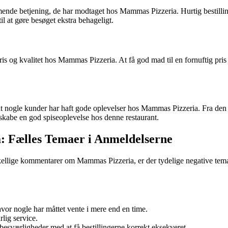
de betjening, de har modtaget hos Mammas Pizzeria. Hurtig bestilling, s
l at gøre besøget ekstra behageligt.
is og kvalitet hos Mammas Pizzeria. At få god mad til en fornuftig pri
ør, at nogle kunder har haft gode oplevelser hos Mammas Pizzeria. Fra d
i at skabe en god spiseoplevelse hos denne restaurant.
: Fælles Temaer i Anmeldelserne
 forskellige kommentarer om Mammas Pizzeria, er der tydelige negative t
vor nogle har måttet vente i mere end en time.
lig service.
sværligheder med at få bestillingerne korrekt eksekveret.