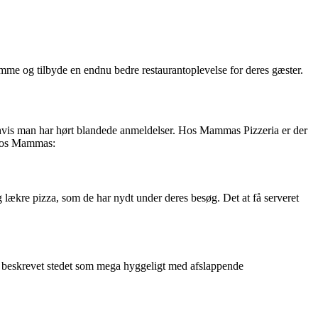
mme og tilbyde en endnu bedre restaurantoplevelse for deres gæster.
ær hvis man har hørt blandede anmeldelser. Hos Mammas Pizzeria er der
 hos Mammas:
kre pizza, som de har nydt under deres besøg. Det at få serveret
r beskrevet stedet som mega hyggeligt med afslappende