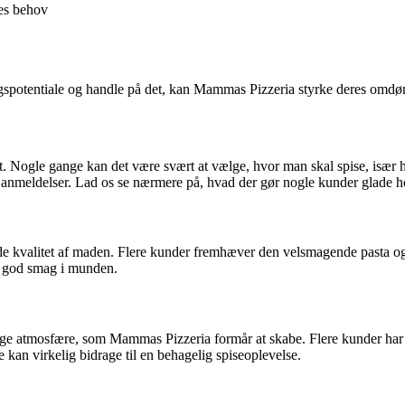
es behov
ingspotentiale og handle på det, kan Mammas Pizzeria styrke deres omdø
rant. Nogle gange kan det være svært at vælge, hvor man skal spise, is
e anmeldelser. Lad os se nærmere på, hvad der gør nogle kunder glade
valitet af maden. Flere kunder fremhæver den velsmagende pasta og læ
en god smag i munden.
elige atmosfære, som Mammas Pizzeria formår at skabe. Flere kunder ha
an virkelig bidrage til en behagelig spiseoplevelse.