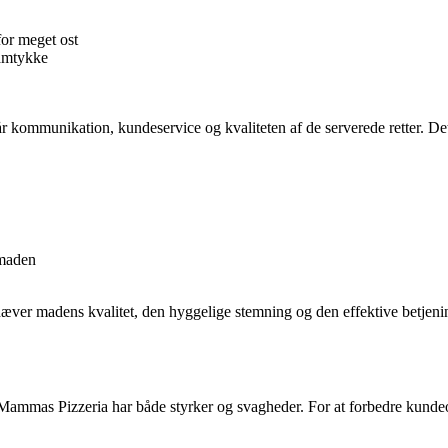
for meget ost
samtykke
går kommunikation, kundeservice og kvaliteten af de serverede retter. Det
 maden
æver madens kvalitet, den hyggelige stemning og den effektive betjening. 
Mammas Pizzeria har både styrker og svagheder. For at forbedre kundeo