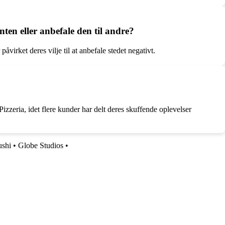
ten eller anbefale den til andre?
åvirket deres vilje til at anbefale stedet negativt.
eria, idet flere kunder har delt deres skuffende oplevelser
ushi
•
Globe Studios
•