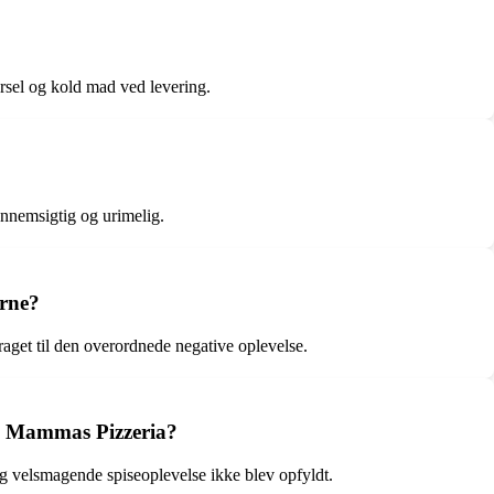
arsel og kold mad ved levering.
ennemsigtig og urimelig.
erne?
draget til den overordnede negative oplevelse.
 på Mammas Pizzeria?
og velsmagende spiseoplevelse ikke blev opfyldt.