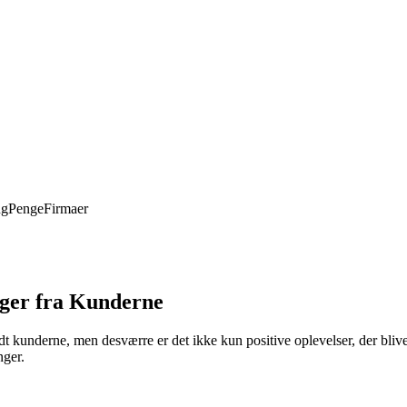
ng
Penge
Firmaer
nger fra Kunderne
derne, men desværre er det ikke kun positive oplevelser, der bliver d
nger.