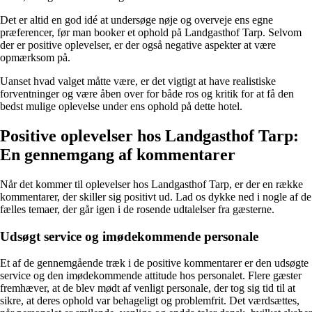
Det er altid en god idé at undersøge nøje og overveje ens egne
præferencer, før man booker et ophold på Landgasthof Tarp. Selvom
der er positive oplevelser, er der også negative aspekter at være
opmærksom på.
Uanset hvad valget måtte være, er det vigtigt at have realistiske
forventninger og være åben over for både ros og kritik for at få den
bedst mulige oplevelse under ens ophold på dette hotel.
Positive oplevelser hos Landgasthof Tarp:
En gennemgang af kommentarer
Når det kommer til oplevelser hos Landgasthof Tarp, er der en række
kommentarer, der skiller sig positivt ud. Lad os dykke ned i nogle af de
fælles temaer, der går igen i de rosende udtalelser fra gæsterne.
Udsøgt service og imødekommende personale
Et af de gennemgående træk i de positive kommentarer er den udsøgte
service og den imødekommende attitude hos personalet. Flere gæster
fremhæver, at de blev mødt af venligt personale, der tog sig tid til at
sikre, at deres ophold var behageligt og problemfrit. Det værdsættes,