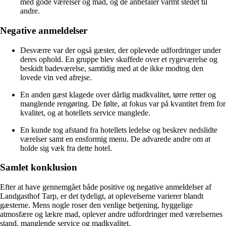
med gode værelser og mad, og de anbefaler varmt stedet til
andre.
Negative anmeldelser
Desværre var der også gæster, der oplevede udfordringer under
deres ophold. En gruppe blev skuffede over et rygeværelse og
beskidt badeværelse, samtidig med at de ikke modtog den
lovede vin ved afrejse.
En anden gæst klagede over dårlig madkvalitet, tørre retter og
manglende rengøring. De følte, at fokus var på kvantitet frem for
kvalitet, og at hotellets service manglede.
En kunde tog afstand fra hotellets ledelse og beskrev nedslidte
værelser samt en ensformig menu. De advarede andre om at
holde sig væk fra dette hotel.
Samlet konklusion
Efter at have gennemgået både positive og negative anmeldelser af
Landgasthof Tarp, er det tydeligt, at oplevelserne varierer blandt
gæsterne. Mens nogle roser den venlige betjening, hyggelige
atmosfære og lækre mad, oplever andre udfordringer med værelsernes
stand, manglende service og madkvalitet.