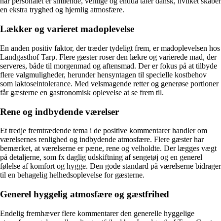
når personalet er smilende, venlige og endda taler dansk, hvilket skaber
en ekstra tryghed og hjemlig atmosfære.
Lækker og varieret madoplevelse
En anden positiv faktor, der træder tydeligt frem, er madoplevelsen hos
Landgasthof Tarp. Flere gæster roser den lækre og varierede mad, der
serveres, både til morgenmad og aftensmad. Der er fokus på at tilbyde
flere valgmuligheder, herunder hensyntagen til specielle kostbehov
som laktoseintolerance. Med velsmagende retter og generøse portioner
får gæsterne en gastronomisk oplevelse at se frem til.
Rene og indbydende værelser
Et tredje fremtrædende tema i de positive kommentarer handler om
værelsernes renlighed og indbydende atmosfære. Flere gæster har
bemærket, at værelserne er pæne, rene og velholdte. Der lægges vægt
på detaljerne, som fx daglig udskiftning af sengetøj og en generel
følelse af komfort og hygge. Den gode standard på værelserne bidrager
til en behagelig helhedsoplevelse for gæsterne.
Generel hyggelig atmosfære og gæstfrihed
Endelig fremhæver flere kommentarer den generelle hyggelige