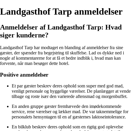
Landgasthof Tarp anmeldelser
Anmeldelser af Landgasthof Tarp: Hvad
siger kunderne?
Landgasthof Tarp har modtaget en blanding af anmeldelser fra sine
gæster, der spænder fra begejstring til skuffelse. Lad os dykke ned i
nogle af kommentarerne for at få et bedre indblik i, hvad man kan
forvente, når man besøger dette hotel.
Positive anmeldelser
Et par gæster beskrev deres ophold som super med god mad,
venligt personale og hyggelige værelser. De planlægger at vende
tilbage og roste især den varierede aftensmad og morgenbuffet.
En anden gruppe gæster fremhævede den imødekommende
service, rene værelser og lækker mad. De var taknemmelige for
personalets hensyntagen til en af gæsternes laktoseintolerance.
En bilklub beskrev deres ophold som en rigtig god oplevelse