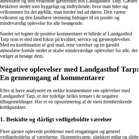
atmosfære og den velkendte gæstfrihed hos Landgasthof Tarp. Gæster
beskriver stedet som hyggeligt og indbydende, hvor man føler sig
velkommen fra det øjeblik, man træder ind ad døren. Den varme
velkomst og den familiære stemning bidrager til en positiv og
mindeværdig oplevelse for alle besøgende.
Samlet set tegner de positive kommentarer et billede af Landgasthof
Tarp som et sted med fokus på kvalitet, service og gæsteoplevelser.
Med en kombination af god mad, rene værelser og en gæstfri
atmosfære formår stedet at skabe mindeværdige oplevelser for alle, der
vælger at besøge dem.
Negative oplevelser med Landgasthof Tarp:
En gennemgang af kommentarer
Efter at have analyseret en række kommentarer om oplevelser med
Landgasthof Tarp, er der tydelige fælles temaer i de negative
tilbagemeldinger. Her er en opsummering af de mest fremherskende
kritikpunkter:
1. Beskidte og dårligt vedligeholdte værelser
Flere gæster oplevede problemer med rengøringen og generel
vedligeholdelse af værelserne. Skimmelsvamp, ulækkert miljø og slidte