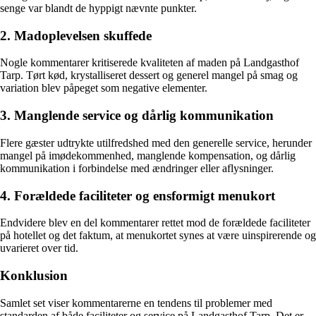
senge var blandt de hyppigt nævnte punkter.
2. Madoplevelsen skuffede
Nogle kommentarer kritiserede kvaliteten af maden på Landgasthof
Tarp. Tørt kød, krystalliseret dessert og generel mangel på smag og
variation blev påpeget som negative elementer.
3. Manglende service og dårlig kommunikation
Flere gæster udtrykte utilfredshed med den generelle service, herunder
mangel på imødekommenhed, manglende kompensation, og dårlig
kommunikation i forbindelse med ændringer eller aflysninger.
4. Forældede faciliteter og ensformigt menukort
Endvidere blev en del kommentarer rettet mod de forældede faciliteter
på hotellet og det faktum, at menukortet synes at være uinspirerende og
uvarieret over tid.
Konklusion
Samlet set viser kommentarerne en tendens til problemer med
standarden af både faciliteter og service på Landgasthof Tarp. Det er