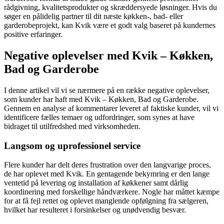
rådgivning, kvalitetsprodukter og skræddersyede løsninger. Hvis du
søger en pålidelig partner til dit næste køkken-, bad- eller
garderobeprojekt, kan Kvik være et godt valg baseret på kundernes
positive erfaringer.
Negative oplevelser med Kvik – Køkken,
Bad og Garderobe
I denne artikel vil vi se nærmere på en række negative oplevelser,
som kunder har haft med Kvik – Køkken, Bad og Garderobe.
Gennem en analyse af kommentarer leveret af faktiske kunder, vil vi
identificere fælles temaer og udfordringer, som synes at have
bidraget til utilfredshed med virksomheden.
Langsom og uprofessionel service
Flere kunder har delt deres frustration over den langvarige proces,
de har oplevet med Kvik. En gentagende bekymring er den lange
ventetid på levering og installation af køkkener samt dårlig
koordinering med forskellige håndværkere. Nogle har måttet kæmpe
for at få fejl rettet og oplevet manglende opfølgning fra sælgeren,
hvilket har resulteret i forsinkelser og unødvendig besvær.