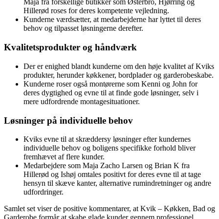
Maja fra forskellige butikker som Østerbro, Hjørring og
Hillerød roses for deres kompetente vejledning.
Kunderne værdsætter, at medarbejderne har lyttet til deres
behov og tilpasset løsningerne derefter.
Kvalitetsprodukter og håndværk
Der er enighed blandt kunderne om den høje kvalitet af Kviks
produkter, herunder køkkener, bordplader og garderobeskabe.
Kunderne roser også montørerne som Kenni og John for
deres dygtighed og evne til at finde gode løsninger, selv i
mere udfordrende montagesituationer.
Løsninger på individuelle behov
Kviks evne til at skræddersy løsninger efter kundernes
individuelle behov og boligens specifikke forhold bliver
fremhævet af flere kunder.
Medarbejdere som Maja Zacho Larsen og Brian K fra
Hillerød og Ishøj omtales positivt for deres evne til at tage
hensyn til skæve kanter, alternative rumindretninger og andre
udfordringer.
Samlet set viser de positive kommentarer, at Kvik – Køkken, Bad og
Garderobe formår at skabe glade kunder gennem professionel