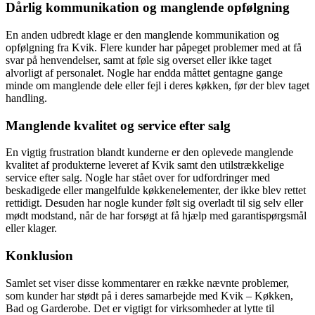
Dårlig kommunikation og manglende opfølgning
En anden udbredt klage er den manglende kommunikation og
opfølgning fra Kvik. Flere kunder har påpeget problemer med at få
svar på henvendelser, samt at føle sig overset eller ikke taget
alvorligt af personalet. Nogle har endda måttet gentagne gange
minde om manglende dele eller fejl i deres køkken, før der blev taget
handling.
Manglende kvalitet og service efter salg
En vigtig frustration blandt kunderne er den oplevede manglende
kvalitet af produkterne leveret af Kvik samt den utilstrækkelige
service efter salg. Nogle har stået over for udfordringer med
beskadigede eller mangelfulde køkkenelementer, der ikke blev rettet
rettidigt. Desuden har nogle kunder følt sig overladt til sig selv eller
mødt modstand, når de har forsøgt at få hjælp med garantispørgsmål
eller klager.
Konklusion
Samlet set viser disse kommentarer en række nævnte problemer,
som kunder har stødt på i deres samarbejde med Kvik – Køkken,
Bad og Garderobe. Det er vigtigt for virksomheder at lytte til