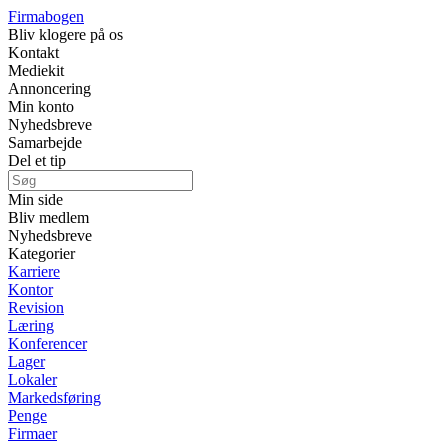
Firmabogen
Bliv klogere på os
Kontakt
Mediekit
Annoncering
Min konto
Nyhedsbreve
Samarbejde
Del et tip
Min side
Bliv medlem
Nyhedsbreve
Kategorier
Karriere
Kontor
Revision
Læring
Konferencer
Lager
Lokaler
Markedsføring
Penge
Firmaer