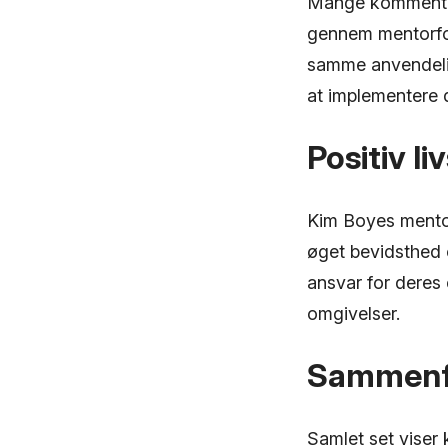
Mange kommentar
gennem mentorfo
samme anvendelig
at implementere 
Positiv li
Kim Boyes mentorf
øget bevidsthed o
ansvar for deres 
omgivelser.
Sammenf
Samlet set viser