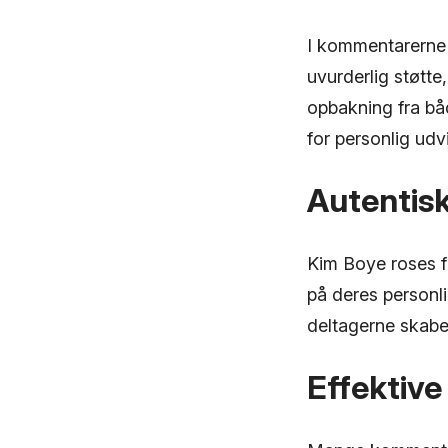
I kommentarerne 
uvurderlig støtt
opbakning fra bå
for personlig udvi
Autentis
Kim Boye roses f
på deres personli
deltagerne skaber
Effektive