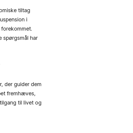
miske tiltag
uspension i
r forekommet.
ske spørgsmål har
r
r, der guider dem
abet fremhæves,
lgang til livet og