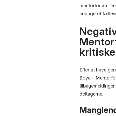
mentorforløb. Del
engageret fælless
Negativ
Mentorf
kritisk
Efter at have g
Boye – Mentorfor
tilbagemeldinger
deltagerne.
Manglend