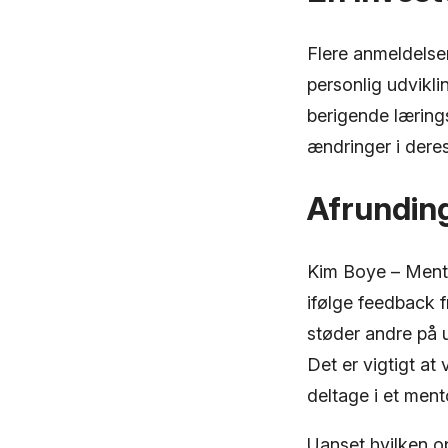
Flere anmeldelse
personlig udvikl
berigende lærings
ændringer i deres
Afrundin
Kim Boye – Mentor
ifølge feedback 
støder andre på
Det er vigtigt at
deltage i et ment
Uanset hvilken o