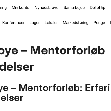
ring
Min konto
Nyhedsbreve
Samarbejde
Del et tip
Konferencer
Lager
Lokaler
Markedsføring
Penge
oye – Mentorforløb
delser
e – Mentorforløb: Erfar
elser