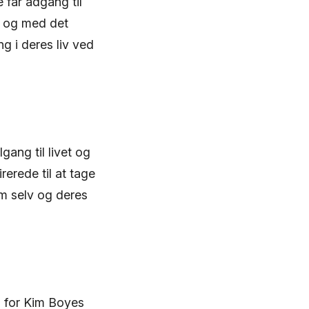
får adgang til
å og med det
g i deres liv ved
gang til livet og
erede til at tage
em selv og deres
 for Kim Boyes