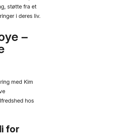
, støtte fra et
nger i deres liv.
oye –
e
aring med Kim
ve
ilfredshed hos
 for