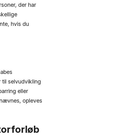
soner, der har
kellige
nte, hvis du
kabes
il selvudvikling
arring eller
 nævnes, opleves
torforløb