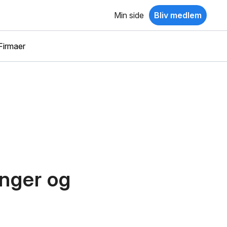
Min side
Bliv medlem
Firmaer
inger og