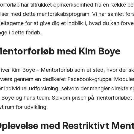
rforløb har tiltrukket opmærksomhed fra en række per
elser med dette mentorskabsprogram. Vi har samlet fors
eltagerne for at give dig et indblik i, hvad du kan forve
ge i dette forløb.
 Mentorforløb med Kim Boye
river Kim Boye – Mentorforløb som et sted, hvor der s
ærs gennem en dedikeret Facebook-gruppe. Moduler t
or individuel udforskning, selvom der mangler direkte sp
 Boye og hans team. Selvom prisen på mentorforløbet
vt rum for udvikling.
plevelse med Restriktivt Men