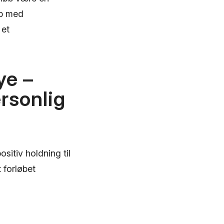
ab med
 et
ye –
rsonlig
sitiv holdning til
 forløbet