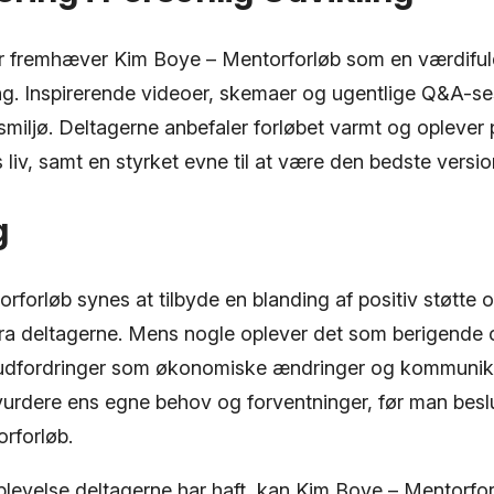
r fremhæver Kim Boye – Mentorforløb som en værdifuld
ing. Inspirerende videoer, skemaer og ugentlige Q&A-se
miljø. Deltagerne anbefaler forløbet varmt og oplever 
 liv, samt en styrket evne til at være den bedste version
g
forløb synes at tilbyde en blanding af positiv støtte 
fra deltagerne. Mens nogle oplever det som berigende
 udfordringer som økonomiske ændringer og kommunik
 vurdere ens egne behov og forventninger, før man beslut
orforløb.
plevelse deltagerne har haft, kan Kim Boye – Mentorfo