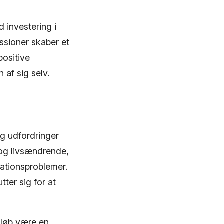
 investering i
ssioner skaber et
positive
 af sig selv.
og udfordringer
 og livsændrende,
ationsproblemer.
ter sig for at
rløb være en