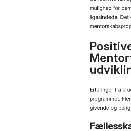
mulighed for dem,
ligesindede. Det 
mentorskabsprogr
Positiv
Mentorf
udvikli
Erfaringer fra br
programmet. Fler
givende og berig
Fællesska