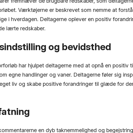
er fremhæver de brugbare redskaber, som deltagerne 
rløbet. Værktøjerne er beskrevet som nemme at forst
e i hverdagen. Deltagerne oplever en positiv forandrin
de lærte redskaber.
vsindstilling og bevidsthed
orløb har hjulpet deltagerne med at opnå en positiv til
m egne handlinger og vaner. Deltagerne føler sig inspir
eget liv og skabe positive forandringer til glæde for d
atning
 kommentarerne en dyb taknemmelighed og begejstring