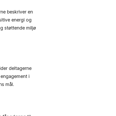
rne beskriver en
itive energi og
g støttende miljø
ider deltagerne
ge engagement i
ns mål.