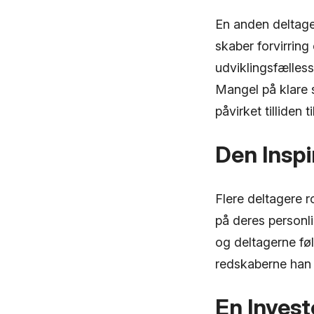
En anden deltage
skaber forvirrin
udviklingsfælles
Mangel på klare s
påvirket tilliden t
Den Insp
Flere deltagere 
på deres personli
og deltagerne føl
redskaberne han 
En Invest