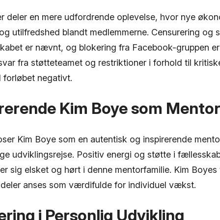
r deler en mere udfordrende oplevelse, hvor nye økono
g og utilfredshed blandt medlemmerne. Censurering og s
skabet er nævnt, og blokering fra Facebook-gruppen e
var fra støtteteamet og restriktioner i forhold til kriti
il forløbet negativt.
irerende Kim Boye som Mento
roser Kim Boye som en autentisk og inspirerende mento
ge udviklingsrejse. Positiv energi og støtte i fællessk
er sig elsket og hørt i denne mentorfamilie. Kim Boyes ti
deler anses som værdifulde for individuel vækst.
ering i Personlig Udvikling