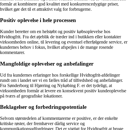
formår at kombinere god kvalitet med konkurrencedygtige priser,
hvilket gør det til et attraktivt valg for forbrugerne.
Positiv oplevelse i hele processen
Kunder beretter om en helstøbt og positiv købsoplevelse hos
Hvidtogfrit. Fra det øjeblik de træder ind i butikken eller kontakter
virksomheden online, til levering og eventuel efterfølgende service, er
kundernes behov i fokus, hvilket afspejles i de mange rosende
kommentarer.
Mangfoldige oplevelser og anbefalinger
Ud fra kundernes erfaringer hos forskellige Hvidtogfrit-afdelinger
rundt om i landet ser vi en fælles tråd af tilfredshed og anbefalinger.
Fra Sønderborg til Hjørring og Nykøbing F. er det tydeligt, at
virksomheden formår at levere en konsekvent positiv kundeoplevelse
på tværs af geografiske lokationer.
Beklagelser og forbedringspotentiale
Selvom størstedelen af kommentarerne er positive, er der enkelte
kritiske røster, der fremhæver dårlig service og
kommunikationsudfordringer. Det er vigtigt for Hvidtogfrit at bruge