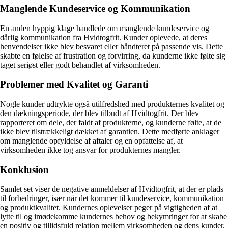
Manglende Kundeservice og Kommunikation
En anden hyppig klage handlede om manglende kundeservice og
dårlig kommunikation fra Hvidtogfrit. Kunder oplevede, at deres
henvendelser ikke blev besvaret eller håndteret på passende vis. Dette
skabte en følelse af frustration og forvirring, da kunderne ikke følte sig
taget seriøst eller godt behandlet af virksomheden.
Problemer med Kvalitet og Garanti
Nogle kunder udtrykte også utilfredshed med produkternes kvalitet og
den dækningsperiode, der blev tilbudt af Hvidtogfrit. Der blev
rapporteret om dele, der faldt af produkterne, og kunderne følte, at de
ikke blev tilstrækkeligt dækket af garantien. Dette medførte anklager
om manglende opfyldelse af aftaler og en opfattelse af, at
virksomheden ikke tog ansvar for produkternes mangler.
Konklusion
Samlet set viser de negative anmeldelser af Hvidtogfrit, at der er plads
til forbedringer, især når det kommer til kundeservice, kommunikation
og produktkvalitet. Kundernes oplevelser peger på vigtigheden af at
lytte til og imødekomme kundernes behov og bekymringer for at skabe
en positiv og tillidsfuld relation mellem virksomheden og dens kunder.