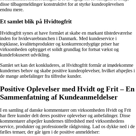
disse tilbagemeldinger konstruktivt for at styrke kundeoplevelsen
endnu mere.
Et samlet blik på Hvidtogfrit
Hvidtogfrit synes at have formået at skabe en markant tilstedeværelse
inden for hvidevarebranchen i Danmark. Med kundeservice i
topklasse, kvalitetsprodukter og konkurrencedygtige priser har
virksomheden opbygget et solidt grundlag for fortsat vækst og
kundefokuseret udvikling.
Samlet set kan det konkluderes, at Hvidtogfrit formår at imødekomme
kundernes behov og skabe positive kundeoplevelser, hvilket afspejles i
de mange anbefalinger fra tilfredse kunder.
Positive Oplevelser med Hvidt og Frit – En
Sammenfatning af Kundeanmeldelser
I en samling af danske kommentarer om virksomheden Hvidt og Frit
har flere kunder delt deres positive oplevelser og anbefalinger. Disse
kommentarer afspejler kundernes tilfredshed med virksomhedens
service, produkter og professionelle rådgivning. Lad os dykke ned i de
fælles temaer, der går igen i de positive anmeldelser: