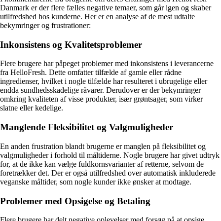
Danmark er der flere fælles negative temaer, som går igen og skaber
utilfredshed hos kunderne. Her er en analyse af de mest udtalte
bekymringer og frustrationer:
Inkonsistens og Kvalitetsproblemer
Flere brugere har påpeget problemer med inkonsistens i leverancerne
fra HelloFresh. Dette omfatter tilfælde af gamle eller rådne
ingredienser, hvilket i nogle tilfælde har resulteret i ubrugelige eller
endda sundhedsskadelige råvarer. Derudover er der bekymringer
omkring kvaliteten af visse produkter, især grøntsager, som virker
slatne eller kedelige.
Manglende Fleksibilitet og Valgmuligheder
En anden frustration blandt brugerne er manglen på fleksibilitet og
valgmuligheder i forhold til måltiderne. Nogle brugere har givet udtryk
for, at de ikke kan vælge fuldkornsvarianter af retterne, selvom de
foretrækker det. Der er også utilfredshed over automatisk inkluderede
veganske måltider, som nogle kunder ikke ønsker at modtage.
Problemer med Opsigelse og Betaling
Flere brugere har delt negative oplevelser med forsøg på at opsige