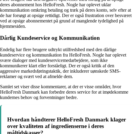
deres abonnement hos HelloFresh. Nogle har oplevet uklar
kommunikation omkring betaling og træk på deres konto, selv efter at
de har forsøgt at opsige rettidigt. Der er også frustration over besværet
ved at opsige abonnementet på grund af manglende tydelighed på
hjemmesiden.
Dårlig Kundeservice og Kommunikation
Endelig har flere brugere udtrykt utilfredshed med den dårlige
kundeservice og kommunikation fra HelloFresh. Nogle har oplevet
svære dialoger med kundeservicemedarbejdere, som ikke
kommunikerer klart eller forståeligt. Der er også kritik af den
aggressive markedsføringstaktik, der inkluderer uønskede SMS-
reklamer og svært ved at afmelde dem.
Samlet set viser disse kommentarer, at der er visse områder, hvor
HelloFresh Danmark kan forbedre deres service for at imødekomme
kundernes behov og forventninger bedre.
Hvordan håndterer HelloFresh Danmark klager
over kvaliteten af ingredienserne i deres
måltidskasser?