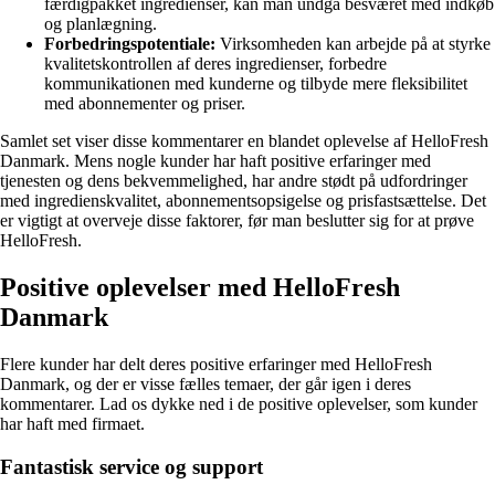
færdigpakket ingredienser, kan man undgå besværet med indkøb
og planlægning.
Forbedringspotentiale:
Virksomheden kan arbejde på at styrke
kvalitetskontrollen af deres ingredienser, forbedre
kommunikationen med kunderne og tilbyde mere fleksibilitet
med abonnementer og priser.
Samlet set viser disse kommentarer en blandet oplevelse af HelloFresh
Danmark. Mens nogle kunder har haft positive erfaringer med
tjenesten og dens bekvemmelighed, har andre stødt på udfordringer
med ingredienskvalitet, abonnementsopsigelse og prisfastsættelse. Det
er vigtigt at overveje disse faktorer, før man beslutter sig for at prøve
HelloFresh.
Positive oplevelser med HelloFresh
Danmark
Flere kunder har delt deres positive erfaringer med HelloFresh
Danmark, og der er visse fælles temaer, der går igen i deres
kommentarer. Lad os dykke ned i de positive oplevelser, som kunder
har haft med firmaet.
Fantastisk service og support