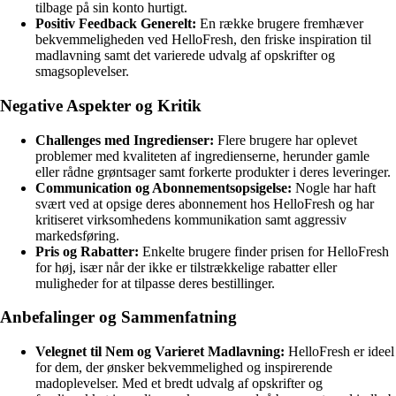
tilbage på sin konto hurtigt.
Positiv Feedback Generelt:
En række brugere fremhæver
bekvemmeligheden ved HelloFresh, den friske inspiration til
madlavning samt det varierede udvalg af opskrifter og
smagsoplevelser.
Negative Aspekter og Kritik
Challenges med Ingredienser:
Flere brugere har oplevet
problemer med kvaliteten af ingredienserne, herunder gamle
eller rådne grøntsager samt forkerte produkter i deres leveringer.
Communication og Abonnementsopsigelse:
Nogle har haft
svært ved at opsige deres abonnement hos HelloFresh og har
kritiseret virksomhedens kommunikation samt aggressiv
markedsføring.
Pris og Rabatter:
Enkelte brugere finder prisen for HelloFresh
for høj, især når der ikke er tilstrækkelige rabatter eller
muligheder for at tilpasse deres bestillinger.
Anbefalinger og Sammenfatning
Velegnet til Nem og Varieret Madlavning:
HelloFresh er ideel
for dem, der ønsker bekvemmelighed og inspirerende
madoplevelser. Med et bredt udvalg af opskrifter og