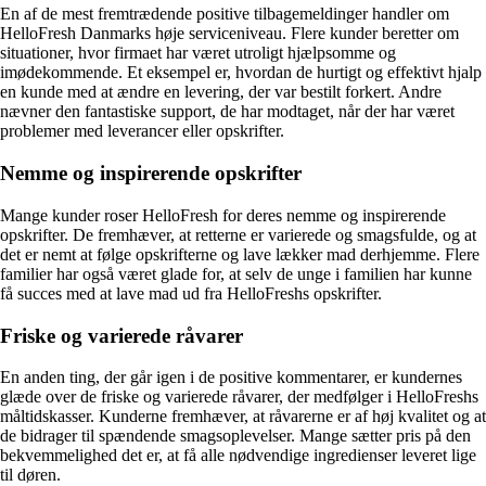
En af de mest fremtrædende positive tilbagemeldinger handler om
HelloFresh Danmarks høje serviceniveau. Flere kunder beretter om
situationer, hvor firmaet har været utroligt hjælpsomme og
imødekommende. Et eksempel er, hvordan de hurtigt og effektivt hjalp
en kunde med at ændre en levering, der var bestilt forkert. Andre
nævner den fantastiske support, de har modtaget, når der har været
problemer med leverancer eller opskrifter.
Nemme og inspirerende opskrifter
Mange kunder roser HelloFresh for deres nemme og inspirerende
opskrifter. De fremhæver, at retterne er varierede og smagsfulde, og at
det er nemt at følge opskrifterne og lave lækker mad derhjemme. Flere
familier har også været glade for, at selv de unge i familien har kunne
få succes med at lave mad ud fra HelloFreshs opskrifter.
Friske og varierede råvarer
En anden ting, der går igen i de positive kommentarer, er kundernes
glæde over de friske og varierede råvarer, der medfølger i HelloFreshs
måltidskasser. Kunderne fremhæver, at råvarerne er af høj kvalitet og at
de bidrager til spændende smagsoplevelser. Mange sætter pris på den
bekvemmelighed det er, at få alle nødvendige ingredienser leveret lige
til døren.