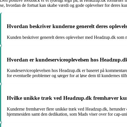
Den positive feedback er et tydeligt tegn på, at Headzup.dk fortsætter 
se, hvordan de fortsat kan skabe værdi og gode oplevelser for deres ku
Hvordan beskriver kunderne generelt deres opleve
Kunden beskriver generelt deres oplevelser med Headzup.dk som mege
Hvordan er kundeserviceoplevelsen hos Headzup.d
Kundeserviceoplevelsen hos Headzup.dk er baseret på kommentarern
for eventuelle problemer og sørger for at løse dem til kundernes tilf
Hvilke unikke træk ved Headzup.dk fremhæver ku
Kunderne fremhæver flere unikke træk ved Headzup.dk, herunder de
hjemmesiden samt den dedikation, som Mads viser over for cap-uni