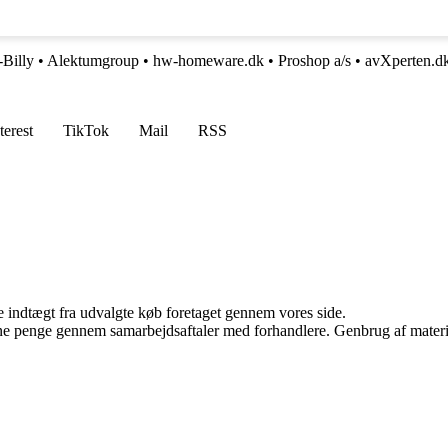
-Billy
•
Alektumgroup
•
hw-homeware.dk
•
Proshop a/s
•
avXperten.d
terest
TikTok
Mail
RSS
e indtægt fra udvalgte køb foretaget gennem vores side.
jene penge gennem samarbejdsaftaler med forhandlere. Genbrug af materi