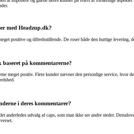
med at imponere og glæde deres kunder på tværs af forskellige aspekter a
nder.
lser med Headzup.dk?
t positive og tilfredsstillende. De roser både den hurtige levering, d
k baseret på kommentarerne?
e meget positiv. Flere kunder nævner den personlige service, hvor de
redshed.
nderne i deres kommentarer?
t anderledes udvalg af caps, som man ikke ser andre steder. Derudov
verset.