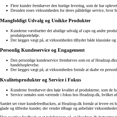
Flere kunder fremhæver den hurtige levering, som de har oplevet 
Desuden roses virksomheden for deres pålidelige service, hvor fej
Mangfoldigt Udvalg og Unikke Produkter
Kunderne værdsætter det alsidige udvalg af caps og andre produkte
produktportefølje.
Der lægges vægt på, at virksomheden tilbyder både klassiske og un
Personlig Kundeservice og Engagement
Den personlige kundeservice fremhæves som en af Headzup.dks sty
handelsoplevelse.
Der lægges vægt på, at virksomheden formår at skabe en personlig f
Kvalitetsprodukter og Service i Fokus
Kunderne fremhæver den høje kvalitet af produkterne, som de har
Service omtales som værende i fokus hos Headzup.dk, hvilket a
Samlet set viser kundefeedbacken, at Headzup.dk formår at levere en helh
glade og tilfredse kunder, der vender tilbage og anbefaler virksomheden 