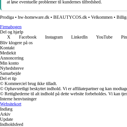
at løse eventuelle problemer til kundernes tilfredshed.
Prodiga
•
hw-homeware.dk
•
BEAUTYCOS.dk
•
Velkommen
•
Billig
Firmabogen
Del og hjælp
X
Facebook
Instagram
LinkedIn
YouTube
Pin
Bliv klogere på os
Kontakt
Mediekit
Annoncering
Min konto
Nyhedsbreve
Samarbejde
Del et tip
© Kommerciel brug ikke tilladt.
© Ophavsretligt beskyttet indhold. Vi er affiliatepartner og kan modtag
© Rettighederne til alt indhold på dette website forbeholdes. Vi kan t
Interne henvisninger
Websitekort
Indlæg
Arkiv
Update
Indholdsfeed