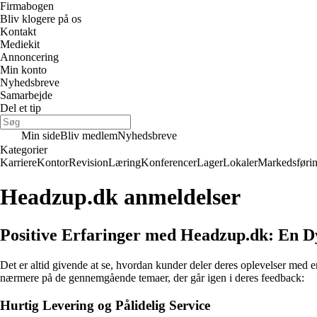
Firmabogen
Bliv klogere på os
Kontakt
Mediekit
Annoncering
Min konto
Nyhedsbreve
Samarbejde
Del et tip
Min side
Bliv medlem
Nyhedsbreve
Kategorier
Karriere
Kontor
Revision
Læring
Konferencer
Lager
Lokaler
Markedsføri
Headzup.dk anmeldelser
Positive Erfaringer med Headzup.dk: En 
Det er altid givende at se, hvordan kunder deler deres oplevelser med 
nærmere på de gennemgående temaer, der går igen i deres feedback:
Hurtig Levering og Pålidelig Service