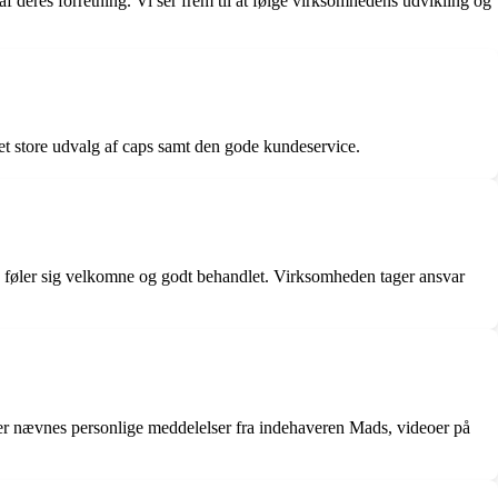
f deres forretning. Vi ser frem til at følge virksomhedens udvikling og
et store udvalg af caps samt den gode kundeservice.
 føler sig velkomne og godt behandlet. Virksomheden tager ansvar
er nævnes personlige meddelelser fra indehaveren Mads, videoer på