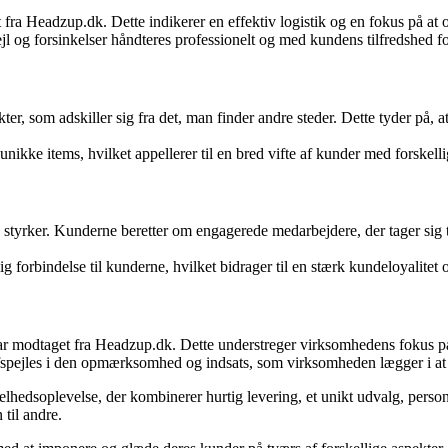
fra Headzup.dk. Dette indikerer en effektiv logistik og en fokus på at
l og forsinkelser håndteres professionelt og med kundens tilfredshed fo
r, som adskiller sig fra det, man finder andre steder. Dette tyder på, a
ikke items, hvilket appellerer til en bred vifte af kunder med forskell
rker. Kunderne beretter om engagerede medarbejdere, der tager sig tid
orbindelse til kunderne, hvilket bidrager til en stærk kundeloyalitet og
 modtaget fra Headzup.dk. Dette understreger virksomhedens fokus på a
fspejles i den opmærksomhed og indsats, som virksomheden lægger i a
edsoplevelse, der kombinerer hurtig levering, et unikt udvalg, personlig
til andre.