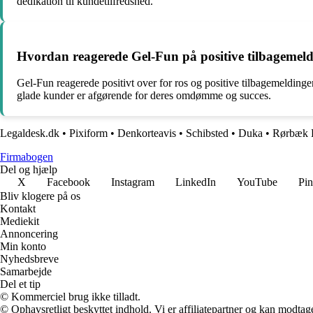
dedikation til kundetilfredshed.
Hvordan reagerede Gel-Fun på positive tilbagemeldi
Gel-Fun reagerede positivt over for ros og positive tilbagemeldinger
glade kunder er afgørende for deres omdømme og succes.
Legaldesk.dk
•
Pixiform
•
Denkorteavis
•
Schibsted
•
Duka
•
Rørbæk B
Firmabogen
Del og hjælp
X
Facebook
Instagram
LinkedIn
YouTube
Pin
Bliv klogere på os
Kontakt
Mediekit
Annoncering
Min konto
Nyhedsbreve
Samarbejde
Del et tip
© Kommerciel brug ikke tilladt.
© Ophavsretligt beskyttet indhold. Vi er affiliatepartner og kan modtag