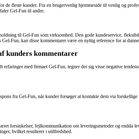
or de fleste kunder. Fra en brugervenlig hjemmeside til venlig og profe
aler Gel-Fun til andre.
ldning til Gel-Fun som virksomhed. Den gode kundeservice, fleksibilit
s Gel-Fun, kan disse kommentarer være en nyttig reference for at danne 
 af kunders kommentarer
t erfaringer med firmaet Gel-Fun, tegner der sig visse negative tenden
pons fra Gel-Fun, når kunder forsøger at kontakte dem via forskellige
ret forsinkelser, fejlkommunikation om leveringsmetoder og endda lever
ger, hvilket resulterer i utilfredshed.