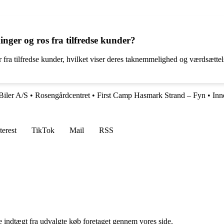
nger og ros fra tilfredse kunder?
 fra tilfredse kunder, hvilket viser deres taknemmelighed og værdsættels
iler A/S
•
Rosengårdcentret
•
First Camp Hasmark Strand – Fyn
•
Inn
terest
TikTok
Mail
RSS
e indtægt fra udvalgte køb foretaget gennem vores side.