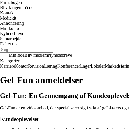
Firmabogen
Bliv klogere på os
Kontakt
Mediekit
Annoncering
Min konto
Nyhedsbreve
Samarbejde
Del et tip
Min side
Bliv medlem
Nyhedsbreve
Kategorier
Karriere
Kontor
Revision
Læring
Konferencer
Lager
Lokaler
Markedsføri
Gel-Fun anmeldelser
Gel-Fun: En Gennemgang af Kundeoplevel
Gel-Fun er en virksomhed, der specialiserer sig i salg af gelblasters o
Kundeoplevelser