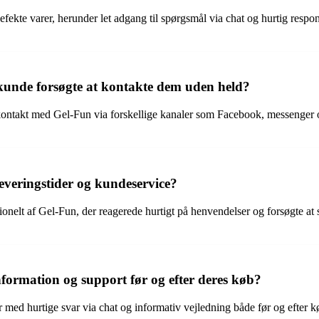
 defekte varer, herunder let adgang til spørgsmål via chat og hurtig respo
kunde forsøgte at kontakte dem uden held?
ontakt med Gel-Fun via forskellige kanaler som Facebook, messenger og
veringstider og kundeservice?
elt af Gel-Fun, der reagerede hurtigt på henvendelser og forsøgte at sik
nformation og support før og efter deres køb?
 med hurtige svar via chat og informativ vejledning både før og efter k