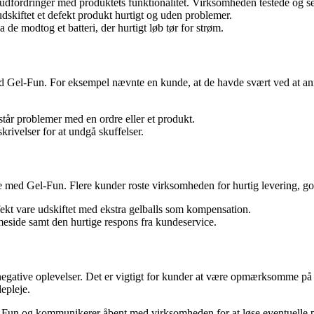
fordringer med produktets funktionalitet. Virksomheden testede og sen
dskiftet et defekt produkt hurtigt og uden problemer.
de modtog et batteri, der hurtigt løb tør for strøm.
ed Gel-Fun. For eksempel nævnte en kunde, at de havde svært ved at an
tår problemer med en ordre eller et produkt.
ivelser for at undgå skuffelser.
 med Gel-Fun. Flere kunder roste virksomheden for hurtig levering, god
ekt vare udskiftet med ekstra gelballs som kompensation.
ide samt den hurtige respons fra kundeservice.
negative oplevelser. Det er vigtigt for kunder at være opmærksomme på
epleje.
el-Fun og kommunikerer åbent med virksomheden for at løse eventuelle p