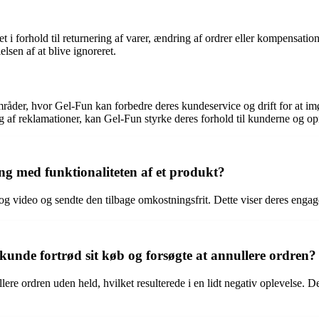
et i forhold til returnering af varer, ændring af ordrer eller kompensa
lsen af at blive ignoreret.
 områder, hvor Gel-Fun kan forbedre deres kundeservice og drift for a
ing af reklamationer, kan Gel-Fun styrke deres forhold til kunderne og
g med funktionaliteten af et produkt?
g video og sendte den tilbage omkostningsfrit. Dette viser deres engage
unde fortrød sit køb og forsøgte at annullere ordren?
ere ordren uden held, hvilket resulterede i en lidt negativ oplevelse. De