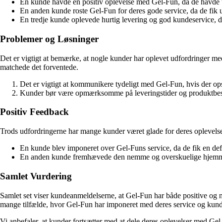
En kunde havde en positiv oplevelse med Gel-Fun, da de havde ud
En anden kunde roste Gel-Fun for deres gode service, da de fik u
En tredje kunde oplevede hurtig levering og god kundeservice, da 
Problemer og Løsninger
Det er vigtigt at bemærke, at nogle kunder har oplevet udfordringer m
matchede det forventede.
Det er vigtigt at kommunikere tydeligt med Gel-Fun, hvis der ops
Kunder bør være opmærksomme på leveringstider og produktbeskr
Positiv Feedback
Trods udfordringerne har mange kunder været glade for deres oplevelse
En kunde blev imponeret over Gel-Funs service, da de fik en def
En anden kunde fremhævede den nemme og overskuelige hjemmes
Samlet Vurdering
Samlet set viser kundeanmeldelserne, at Gel-Fun har både positive og 
mange tilfælde, hvor Gel-Fun har imponeret med deres service og kund
Vi anbefaler, at kunder fortsætter med at dele deres oplevelser med G