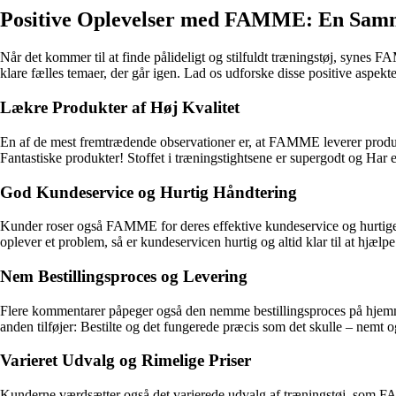
Positive Oplevelser med FAMME: En Samm
Når det kommer til at finde pålideligt og stilfuldt træningstøj, syn
klare fælles temaer, der går igen. Lad os udforske disse positive aspekt
Lækre Produkter af Høj Kvalitet
En af de mest fremtrædende observationer er, at FAMME leverer produk
Fantastiske produkter! Stoffet i træningstightsene er supergodt og Har e
God Kundeservice og Hurtig Håndtering
Kunder roser også FAMME for deres effektive kundeservice og hurtige h
oplever et problem, så er kundeservicen hurtig og altid klar til at hjælpe
Nem Bestillingsproces og Levering
Flere kommentarer påpeger også den nemme bestillingsproces på hjemmes
anden tilføjer: Bestilte og det fungerede præcis som det skulle – nemt o
Varieret Udvalg og Rimelige Priser
Kunderne værdsætter også det varierede udvalg af træningstøj, som FAMM