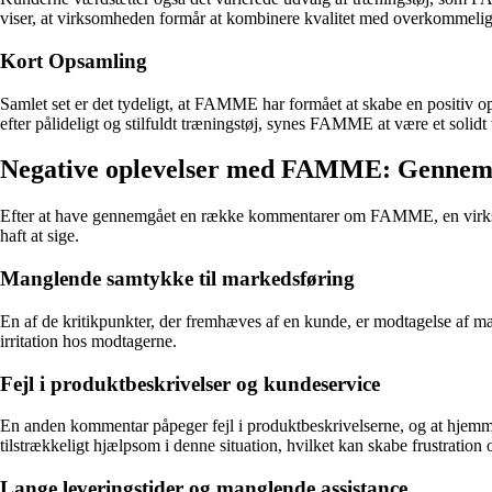
viser, at virksomheden formår at kombinere kvalitet med overkommelige
Kort Opsamling
Samlet set er det tydeligt, at FAMME har formået at skabe en positiv op
efter pålideligt og stilfuldt træningstøj, synes FAMME at være et solidt 
Negative oplevelser med FAMME: Gennem
Efter at have gennemgået en række kommentarer om FAMME, en virksomhed
haft at sige.
Manglende samtykke til markedsføring
En af de kritikpunkter, der fremhæves af en kunde, er modtagelse af m
irritation hos modtagerne.
Fejl i produktbeskrivelser og kundeservice
En anden kommentar påpeger fejl i produktbeskrivelserne, og at hjemme
tilstrækkeligt hjælpsom i denne situation, hvilket kan skabe frustrati
Lange leveringstider og manglende assistance