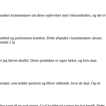
e kunders kommentarer om deres oplevelser med virksomheden, og der er
barhed og pasformens komfort. Dette afspejles i kommentarer såsom:
indst 2 år.
 jeg blevet skuffet. Deres produkter er super lækre, og hvis man
rialer, som holder pasform og bliver siddende, hvor de skal. Og en
 varer til en god penge. God kvalitet på varene jeg har bestilt. Dette