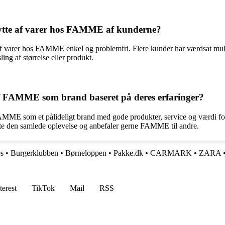
bytte af varer hos FAMME af kunderne?
af varer hos FAMME enkel og problemfri. Flere kunder har værdsat mulig
ing af størrelse eller produkt.
f FAMME som brand baseret på deres erfaringer?
 FAMME som et pålideligt brand med gode produkter, service og værdi f
ætte den samlede oplevelse og anbefaler gerne FAMME til andre.
s
•
Burgerklubben
•
Børneloppen
•
Pakke.dk
•
CARMARK
•
ZARA
terest
TikTok
Mail
RSS