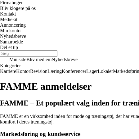
Firmabogen
Bliv klogere på os
Kontakt
Mediekit
Annoncering
Min konto
Nyhedsbreve
Samarbejde
Del et tip
Min side
Bliv medlem
Nyhedsbreve
Kategorier
Karriere
Kontor
Revision
Læring
Konferencer
Lager
Lokaler
Markedsføri
FAMME anmeldelser
FAMME – Et populært valg inden for træni
FAMME er en virksomhed inden for mode og træningstøj, der har vundet s
komfort i deres træningstøj.
Markedsføring og kundeservice