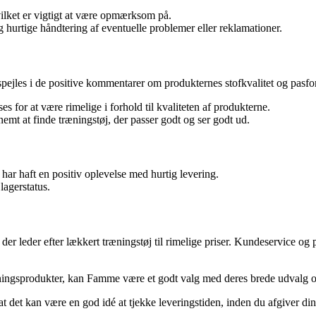
lket er vigtigt at være opmærksom på.
 hurtige håndtering af eventuelle problemer eller reklamationer.
afspejles i de positive kommentarer om produkternes stofkvalitet og pasf
es for at være rimelige i forhold til kvaliteten af produkterne.
 nemt at finde træningstøj, der passer godt og ser godt ud.
r haft en positiv oplevelse med hurtig levering.
lagerstatus.
der leder efter lækkert træningstøj til rimelige priser. Kundeservice o
æningsprodukter, kan Famme være et godt valg med deres brede udvalg og
et kan være en god idé at tjekke leveringstiden, inden du afgiver din