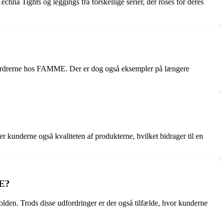
chna Tights og leggings fra forskellige serier, der roses for deres
af ordrerne hos FAMME. Der er dog også eksempler på længere
underne også kvaliteten af produkterne, hvilket bidrager til en
ME?
lden. Trods disse udfordringer er der også tilfælde, hvor kunderne