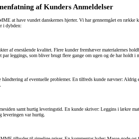
enfatning af Kunders Anmeldelser
es FAMME at have vundet danskernes hjerter. Vi har gennemgået en rækk
er i dybden:
ter af enestående kvalitet. Flere kunder fremhæver materialernes hold
t par leggings, som bliver brugt flere gange om ugen og de har holdt i m
åndtering af eventuelle problemer. En tilfreds kunde nævner: Aldrig er
.
iden samt hurtig leveringstid. En kunde skriver: Leggins i lækre mate
g leveringen var hurtig.
E tilbyder til rimelige priser. En kommentar lyder: Masse gode og fine