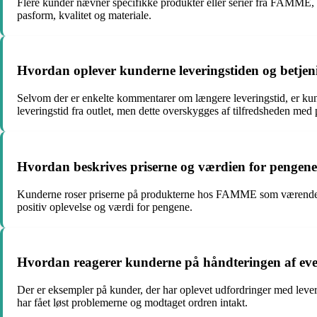
Flere kunder nævner specifikke produkter eller serier fra FAMME, som
pasform, kvalitet og materiale.
Hvordan oplever kunderne leveringstiden og bet
Selvom der er enkelte kommentarer om længere leveringstid, er ku
leveringstid fra outlet, men dette overskygges af tilfredsheden med
Hvordan beskrives priserne og værdien for penge
Kunderne roser priserne på produkterne hos FAMME som værende meg
positiv oplevelse og værdi for pengene.
Hvordan reagerer kunderne på håndteringen af eve
Der er eksempler på kunder, der har oplevet udfordringer med lever
har fået løst problemerne og modtaget ordren intakt.