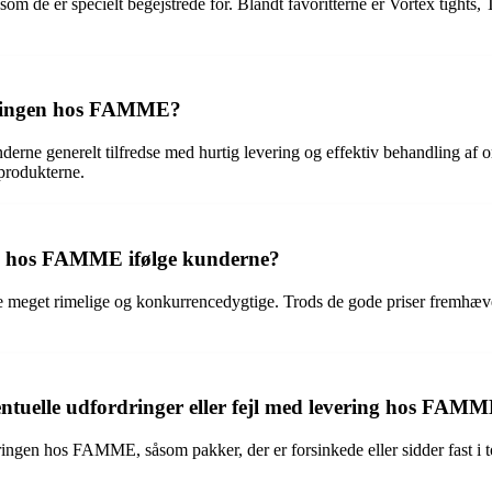
 de er specielt begejstrede for. Blandt favoritterne er Vortex tights, Te
jeningen hos FAMME?
nderne generelt tilfredse med hurtig levering og effektiv behandling 
 produkterne.
ne hos FAMME ifølge kunderne?
et rimelige og konkurrencedygtige. Trods de gode priser fremhæver k
ntuelle udfordringer eller fejl med levering hos FAM
ingen hos FAMME, såsom pakker, der er forsinkede eller sidder fast i to