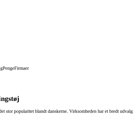
ng
Penge
Firmaer
ngstøj
tor popularitet blandt danskerne. Virksomheden har et bredt udvalg af p