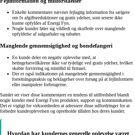
Fejlinformation og misforståelser
Enkelte kommentarer nævner fejlagtig information fra sælgere
om fx afgiftsreduktioner og gratis ydelser, som senere ikke
kunne opfyldes af Energi Fyn.
Nogle kunder føler sig vildledt og skuffede over manglende
opfyldelse af salgsaftaler og rabatter.
Manglende gennemsigtighed og bondefangeri
En kunde deler en negativ oplevelse med, at
betingelsesvilkårene ikke var tydelige ved gratis ydelser, hvilket
skabte forvirring og mistillid til firmaet.
Der er også indikationer på mangelende gennemsigtighed i
forretningspraksis og beklagelser over forsøg på at fejlinformere
eller manipulere forbrugerne.
Samlet set viser disse kommentarer en tendens til utilfredshed blandt
nogle kunder med Energi Fyns produkter, support og kommunikation.
Det er vigtigt for virksomheden at adressere disse udfordringer for at
forbedre kundeoplevelsen og opretholde tilliden hos deres kunder.
Hvordan har kundernes generelle oplevelse været