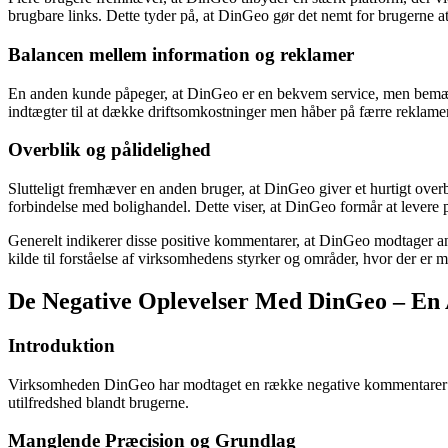
brugbare links. Dette tyder på, at DinGeo gør det nemt for brugerne at
Balancen mellem information og reklamer
En anden kunde påpeger, at DinGeo er en bekvem service, men bemærk
indtægter til at dække driftsomkostninger men håber på færre reklamer 
Overblik og pålidelighed
Slutteligt fremhæver en anden bruger, at DinGeo giver et hurtigt ove
forbindelse med bolighandel. Dette viser, at DinGeo formår at levere 
Generelt indikerer disse positive kommentarer, at DinGeo modtager an
kilde til forståelse af virksomhedens styrker og områder, hvor der er m
De Negative Oplevelser Med DinGeo – En 
Introduktion
Virksomheden DinGeo har modtaget en række negative kommentarer fra 
utilfredshed blandt brugerne.
Manglende Præcision og Grundlag