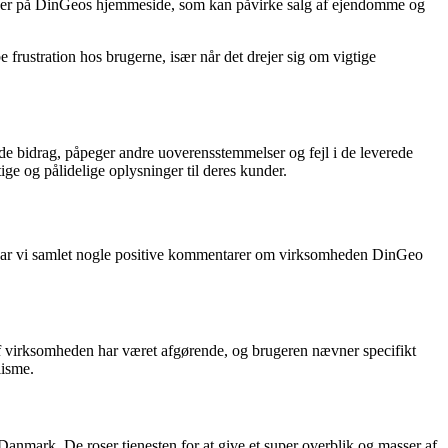
ninger på DinGeos hjemmeside, som kan påvirke salg af ejendomme og
 frustration hos brugerne, især når det drejer sig om vigtige
de bidrag, påpeger andre uoverensstemmelser og fejl i de leverede
tige og pålidelige oplysninger til deres kunder.
 Her har vi samlet nogle positive kommentarer om virksomheden DinGeo
af virksomheden har været afgørende, og brugeren nævner specifikt
lisme.
Danmark. De roser tjenesten for at give et super overblik og masser af