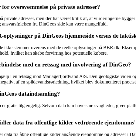
 for oversvømmelse på private adresser?
rivate adresser, men der har været kritik af, at vurderingerne bygger 
og ansvarsfølelsen fra DinGeos side kan være mangelfuld.
-oplysninger på DinGeos hjemmeside versus de fakti
ikke stemmer overens med de reelle oplysninger på BBR.dk. Eksempelvi
rhold, hvilket kan skabe forvirring hos potentielle købere.
forbindelse med en retssag med involvering af DinGeo?
jælp i en retssag mod Mariagerfjordvand A/S. Den geologiske viden og 
ativt af en spildevandsrørledning, hvilket blev dokumenteret præcist 
DinGeos dataindsamling?
 er gratis tilgængelig. Selvom data kan have sine svagheder, giver platf
ler data fra offentlige kilder vedrørende ejendomme/
r data fra åbne offentlige kilder angående ejendomme og adresser i Dan