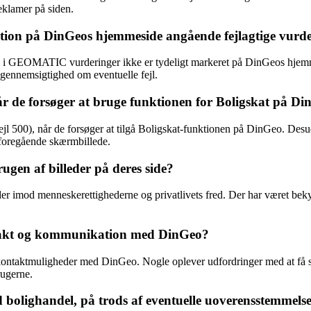
klamer på siden.
ion på DinGeos hjemmeside angående fejlagtige vurd
fejl i GEOMATIC vurderinger ikke er tydeligt markeret på DinGeos hjem
 gennemsigtighed om eventuelle fejl.
år de forsøger at bruge funktionen for Boligskat på D
jl 500), når de forsøger at tilgå Boligskat-funktionen på DinGeo. Desude
det foregående skærmbillede.
rugen af billeder på deres side?
der imod menneskerettighederne og privatlivets fred. Der har været beky
ntakt og kommunikation med DinGeo?
ntaktmuligheder med DinGeo. Nogle oplever udfordringer med at få sva
rugerne.
 bolighandel, på trods af eventuelle uoverensstemmels