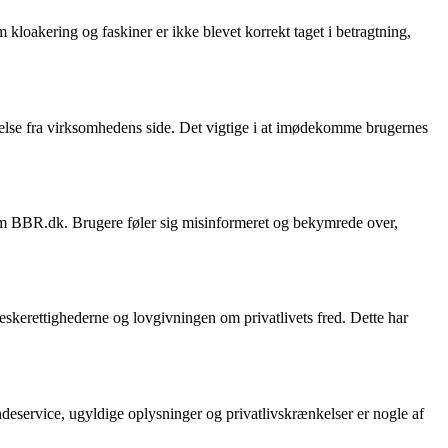
kloakering og faskiner er ikke blevet korrekt taget i betragtning,
else fra virksomhedens side. Det vigtige i at imødekomme brugernes
om BBR.dk. Brugere føler sig misinformeret og bekymrede over,
skerettighederne og lovgivningen om privatlivets fred. Dette har
eservice, ugyldige oplysninger og privatlivskrænkelser er nogle af