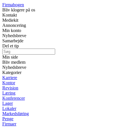
Firmabogen
Bliv klogere på os
Kontakt
Mediekit
Annoncering
Min konto
Nyhedsbreve
Samarbejde
Del et tip
Min side
Bliv medlem
Nyhedsbreve
Kategorier
Karriere
Kontor
Revision
Læring
Konferencer
Lager
Lokaler
Markedsføring
Penge
Firmaer