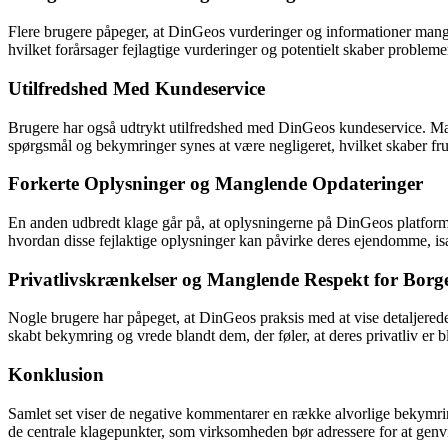
Flere brugere påpeger, at DinGeos vurderinger og informationer mangle
hvilket forårsager fejlagtige vurderinger og potentielt skaber problem
Utilfredshed Med Kundeservice
Brugere har også udtrykt utilfredshed med DinGeos kundeservice. Ma
spørgsmål og bekymringer synes at være negligeret, hvilket skaber frus
Forkerte Oplysninger og Manglende Opdateringer
En anden udbredt klage går på, at oplysningerne på DinGeos platform
hvordan disse fejlaktige oplysninger kan påvirke deres ejendomme, is
Privatlivskrænkelser og Manglende Respekt for Borgere
Nogle brugere har påpeget, at DinGeos praksis med at vise detaljered
skabt bekymring og vrede blandt dem, der føler, at deres privatliv er 
Konklusion
Samlet set viser de negative kommentarer en række alvorlige bekymrin
de centrale klagepunkter, som virksomheden bør adressere for at genvi