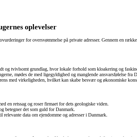
gernes oplevelser
isikovurderinger for oversvømmelse på private adresser. Gennem en række
dt og tvivlsomt grundlag, hvor lokale forhold som kloakering og faskine
eringerne, mødes de med ligegyldighed og manglende ansvarsfølelse fra 
rens med virkeligheden, hvilket kan skabe besvær og økonomiske konse
d en retssag og roser firmaet for dets geologiske viden.
 og betegner det som guld for Danmark.
 til relevante data om ejendomme og adresser i Danmark.