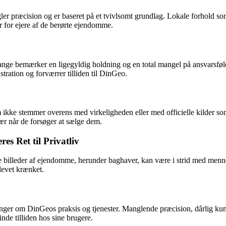
r præcision og er baseret på et tvivlsomt grundlag. Lokale forhold som 
er for ejere af de berørte ejendomme.
nge bemærker en ligegyldig holdning og en total mangel på ansvarsføl
tration og forværrer tilliden til DinGeo.
 ikke stemmer overens med virkeligheden eller med officielle kilder s
ær når de forsøger at sælge dem.
s Ret til Privatliv
e billeder af ejendomme, herunder baghaver, kan være i strid med menne
blevet krænket.
ger om DinGeos praksis og tjenester. Manglende præcision, dårlig kund
nde tilliden hos sine brugere.