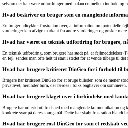
selvom der kan være udfordringer med balancen mellem indhold og re
Hvad beskriver en bruger som en manglende informat
En bruger udtrykker frustration over, at information om potentielle 
vurderinger kan afvige markant fra andre vurderinger og ønsker mere
Hvad har været en teknisk udfordring for brugere, n
En teknisk udfordring, som brugere har stødt på, er fejlmeddelelser (Fe
en fejl, sendes man ofte helt til start i stedet for at vende tilbage til 
Hvad har brugere kritiseret DinGeo for i forhold til b
Brugere har kritiseret DinGeo for at bruge billeder, som de mener stri
privatlivet, herunder børn, der færdes i folks baghaver om sommeren.
Hvad har brugere klaget over i forbindelse med ko
Brugere har udtrykt utilfredshed med manglende kommunikation og ko
konkrete svar på deres spørgsmål. Dette har skabt frustration blandt b
Hvad har brugere rost DinGeo for som et redskab ved