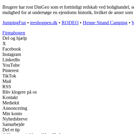
Brugere har rost DinGeo som et fortrinligt redskab ved bolighandel, se
mulighed for at undersøge en ejendoms historik, hvilket de anser som væ
JumpingFun
•
teeshoppen.dk
•
RODEO
•
Henne Strand Camping
•
W
Firmabogen
Del og hjælp
X
Facebook
Instagram
LinkedIn
YouTube
Pinterest
TikTok
Mail
RSS
Bliv klogere på os
Kontakt
Mediekit
Annoncering
Min konto
Nyhedsbreve
Samarbejde
Del et tip