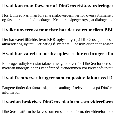
Hvad kan man forvente af DinGeos risikovurderinger
Hos DinGeo kan man forvente risikovurderinger for oversvømmelse på p
og faskiner ikke altid medtages. Kritikere påpeger også, at dialogen 
Hvilke uoverensstemmelser har der været mellem BBR
Der har været tilfælde, hvor BBR-oplysninger på DinGeos hjemmeside 
afblændet og sløjfet. Der har også været fejl i beskrivelser af afløbsfo
Hvad har været en positiv oplevelse for en bruger i 
En bruger udtrykker stor taknemmelighed over for DinGeo for deres h
hvordan undergrundens vandårer på ejendommen var blevet påvirket neg
Hvad fremhæver brugere som en positiv faktor ved 
Brugere finder det fantastisk, at en samling af relevant data på DinGeo
information.
Hvordan beskrives DinGeos platform som videreformid
DinGeos platform beskrives som en stærk platform, der videreformidle