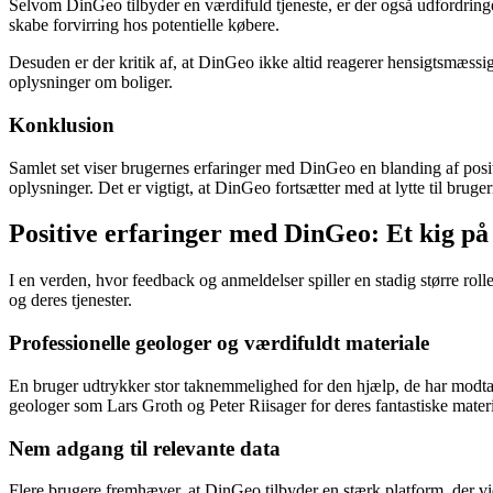
Selvom DinGeo tilbyder en værdifuld tjeneste, er der også udfordring
skabe forvirring hos potentielle købere.
Desuden er der kritik af, at DinGeo ikke altid reagerer hensigtsmæssigt
oplysninger om boliger.
Konklusion
Samlet set viser brugernes erfaringer med DinGeo en blanding af posi
oplysninger. Det er vigtigt, at DinGeo fortsætter med at lytte til bruge
Positive erfaringer med DinGeo: Et kig 
I en verden, hvor feedback og anmeldelser spiller en stadig større ro
og deres tjenester.
Professionelle geologer og værdifuldt materiale
En bruger udtrykker stor taknemmelighed for den hjælp, de har modta
geologer som Lars Groth og Peter Riisager for deres fantastiske materi
Nem adgang til relevante data
Flere brugere fremhæver, at DinGeo tilbyder en stærk platform, der vi