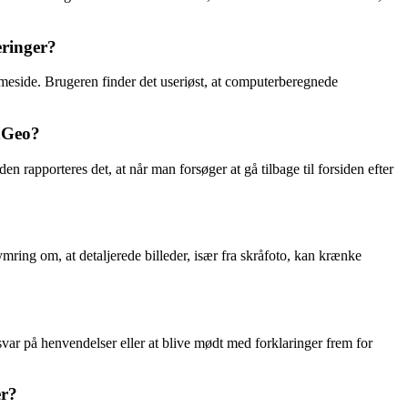
eringer?
meside. Brugeren finder det useriøst, at computerberegnede
inGeo?
n rapporteres det, at når man forsøger at gå tilbage til forsiden efter
mring om, at detaljerede billeder, især fra skråfoto, kan krænke
r på henvendelser eller at blive mødt med forklaringer frem for
er?