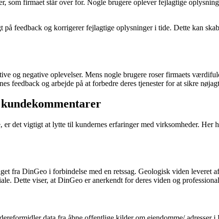
er, som firmaet står over for. Nogle brugere oplever fejlagtige oplys
 på feedback og korrigerer fejlagtige oplysninger i tide. Dette kan skabe
tive og negative oplevelser. Mens nogle brugere roser firmaets værdiful
rnes feedback og arbejde på at forbedre deres tjenester for at sikre nøjag
på kundekommentarer
lle, er det vigtigt at lytte til kundernes erfaringer med virksomheder.
get fra DinGeo i forbindelse med en retssag. Geologisk viden leveret 
ale. Dette viser, at DinGeo er anerkendt for deres viden og professiona
dereformidler data fra åbne offentlige kilder om ejendomme/ adresser i 