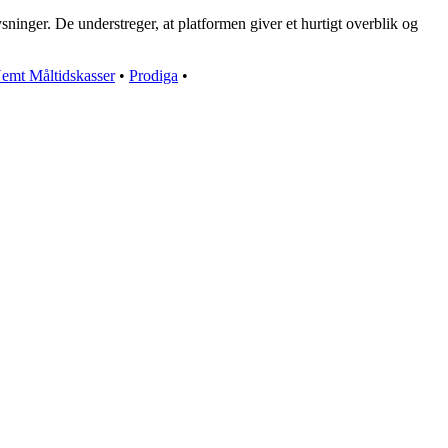
sninger. De understreger, at platformen giver et hurtigt overblik og
emt Måltidskasser
•
Prodiga
•