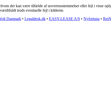
lvom der kan være tilfælde af uoverensstemmelser eller fejl i visse oply
rdifuldt trods eventuelle fejl i kilderne.
olt Danmark
•
Legaldesk.dk
•
EASY-LEASE A/S
•
Nyfortuna
•
RetN