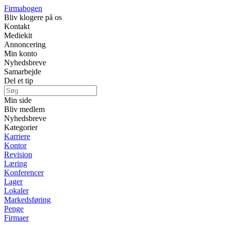
Firmabogen
Bliv klogere på os
Kontakt
Mediekit
Annoncering
Min konto
Nyhedsbreve
Samarbejde
Del et tip
Min side
Bliv medlem
Nyhedsbreve
Kategorier
Karriere
Kontor
Revision
Læring
Konferencer
Lager
Lokaler
Markedsføring
Penge
Firmaer