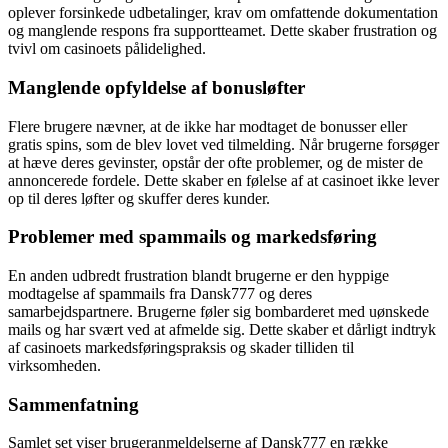
oplever forsinkede udbetalinger, krav om omfattende dokumentation
og manglende respons fra supportteamet. Dette skaber frustration og
tvivl om casinoets pålidelighed.
Manglende opfyldelse af bonusløfter
Flere brugere nævner, at de ikke har modtaget de bonusser eller
gratis spins, som de blev lovet ved tilmelding. Når brugerne forsøger
at hæve deres gevinster, opstår der ofte problemer, og de mister de
annoncerede fordele. Dette skaber en følelse af at casinoet ikke lever
op til deres løfter og skuffer deres kunder.
Problemer med spammails og markedsføring
En anden udbredt frustration blandt brugerne er den hyppige
modtagelse af spammails fra Dansk777 og deres
samarbejdspartnere. Brugerne føler sig bombarderet med uønskede
mails og har svært ved at afmelde sig. Dette skaber et dårligt indtryk
af casinoets markedsføringspraksis og skader tilliden til
virksomheden.
Sammenfatning
Samlet set viser brugeranmeldelserne af Dansk777 en række