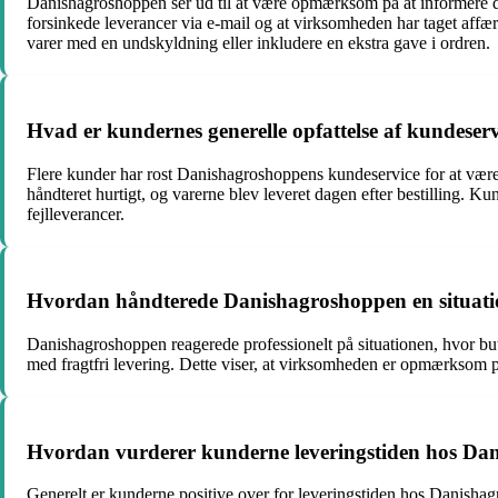
Danishagroshoppen ser ud til at være opmærksom på at informere de
forsinkede leverancer via e-mail og at virksomheden har taget affær
varer med en undskyldning eller inkludere en ekstra gave i ordren.
Hvad er kundernes generelle opfattelse af kundese
Flere kunder har rost Danishagroshoppens kundeservice for at være
håndteret hurtigt, og varerne blev leveret dagen efter bestilling. K
fejlleverancer.
Hvordan håndterede Danishagroshoppen en situatio
Danishagroshoppen reagerede professionelt på situationen, hvor buti
med fragtfri levering. Dette viser, at virksomheden er opmærksom 
Hvordan vurderer kunderne leveringstiden hos Da
Generelt er kunderne positive over for leveringstiden hos Danishagro