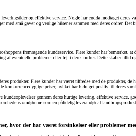
leveringstider og effektive service. Nogle har endda modtaget deres var
med små gaver og venlige hilsener sammen med deres ordrer. Det bidr
hoppens fremragende kundeservice. Flere kunder har bemærket, at de a
g af eventuelle problemer eller fejl i deres ordrer. Dette skaber tillid
 deres produkter. Flere kunder har været tilfredse med de produkter, d
de konkurrencedygtige priser, hvilket har bidraget positivt til deres s
ive kundeoplevelser gennem deres hurtige levering, effektive service, g
irksomhedens omdømme som en pålidelig leverandør af landbrugsprodukt
, hvor der har været forsinkelser eller problemer med