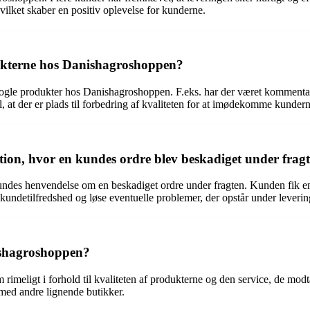
vilket skaber en positiv oplevelse for kunderne.
ukterne hos Danishagroshoppen?
 nogle produkter hos Danishagroshoppen. F.eks. har der været kommen
til, at der er plads til forbedring af kvaliteten for at imødekomme kunde
on, hvor en kundes ordre blev beskadiget under frag
es henvendelse om en beskadiget ordre under fragten. Kunden fik en 
kundetilfredshed og løse eventuelle problemer, der opstår under leverin
ishagroshoppen?
 rimeligt i forhold til kvaliteten af produkterne og den service, de mo
med andre lignende butikker.