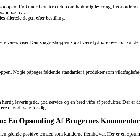
hoppen. En kunde beretter endda om lynhurtig levering, hvor ordren an
som positivt.
es allerede dagen efter bestilling.
erede varer, viser Danishagroshoppen sig at være lydhøre over for kunde
pen. Nogle påpeger faldende standarder i produkter som vildtfuglefrø o
urtig leveringstid, god service og en bred vifte af produkter. Der er do
re et godt valg for dig.
en: En Opsamling Af Brugernes Kommentar
nnemgående positive temaer, som kunderne fremhæver. Her er en opsumm