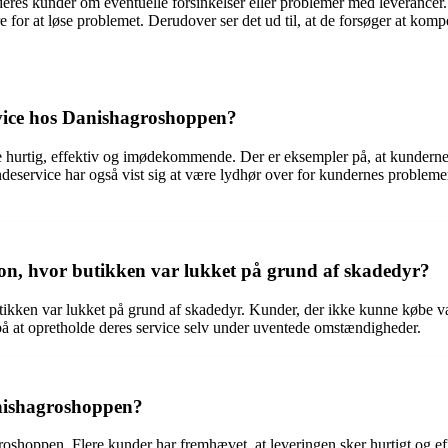
res kunder om eventuelle forsinkelser eller problemer med leverancer
e for at løse problemet. Derudover ser det ud til, at de forsøger at kom
rvice hos Danishagroshoppen?
 hurtig, effektiv og imødekommende. Der er eksempler på, at kunderne h
undeservice har også vist sig at være lydhør over for kundernes problemer
n, hvor butikken var lukket på grund af skadedyr?
kken var lukket på grund af skadedyr. Kunder, der ikke kunne købe varer 
på at opretholde deres service selv under uventede omstændigheder.
nishagroshoppen?
shoppen. Flere kunder har fremhævet, at leveringen sker hurtigt og effek