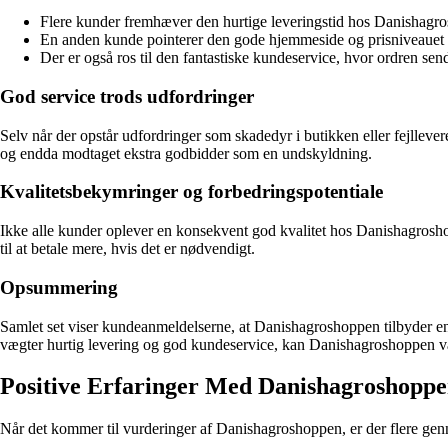
Flere kunder fremhæver den hurtige leveringstid hos Danishagros
En anden kunde pointerer den gode hjemmeside og prisniveauet 
Der er også ros til den fantastiske kundeservice, hvor ordren send
God service trods udfordringer
Selv når der opstår udfordringer som skadedyr i butikken eller fejllev
og endda modtaget ekstra godbidder som en undskyldning.
Kvalitetsbekymringer og forbedringspotentiale
Ikke alle kunder oplever en konsekvent god kvalitet hos Danishagroshop
til at betale mere, hvis det er nødvendigt.
Opsummering
Samlet set viser kundeanmeldelserne, at Danishagroshoppen tilbyder en h
vægter hurtig levering og god kundeservice, kan Danishagroshoppen væ
Positive Erfaringer Med Danishagroshopp
Når det kommer til vurderinger af Danishagroshoppen, er der flere ge