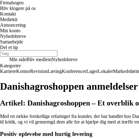
Firmabogen
Bliv klogere på os
Kontakt
Mediekit
Annoncering
Min konto
Nyhedsbreve
Samarbejde
Del et tip
Min side
Bliv medlem
Nyhedsbreve
Kategorier
Karriere
Kontor
Revision
Læring
Konferencer
Lager
Lokaler
Markedsføri
Danishagroshoppen anmeldelser
Artikel: Danishagroshoppen – Et overblik 
Med en række forskellige erfaringer fra kunder, der har handlet hos D
til kritik, og vi vil gennemgå dem alle for at hjælpe dig med at træffe
Positiv oplevelse med hurtig levering