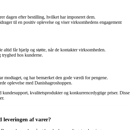
er dagen efter bestilling, hvilket har imponeret dem.
ager til en positiv oplevelse og viser virksomhedens engagement
ltid får hjælp og støtte, når de kontakter virksomheden.
 og tryghed hos kunderne.
e har modtaget, og har bemærket den gode værdi for pengene.
amlede oplevelse med Danishagroshoppen.
od kundesupport, kvalitetsprodukter og konkurrencedygtige priser. Disse
er.
 leveringen af varer?