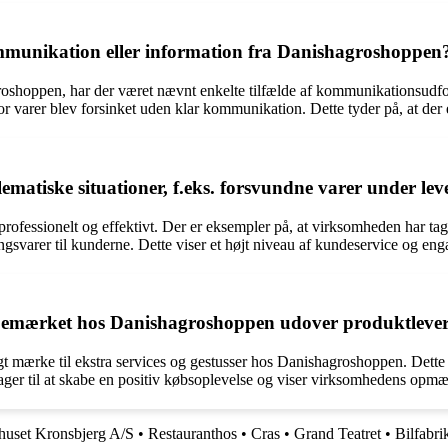
munikation eller information fra Danishagroshoppen
roshoppen, har der været nævnt enkelte tilfælde af kommunikationsudfo
r varer blev forsinket uden klar kommunikation. Dette tyder på, at der
atiske situationer, f.eks. forsvundne varer under lev
professionelt og effektivt. Der er eksempler på, at virksomheden har tag
ngsvarer til kunderne. Dette viser et højt niveau af kundeservice og eng
ne bemærket hos Danishagroshoppen udover produktleve
 mærke til ekstra services og gestusser hos Danishagroshoppen. Dette i
drager til at skabe en positiv købsoplevelse og viser virksomhedens op
huset Kronsbjerg A/S
•
Restauranthos
•
Cras
•
Grand Teatret
•
Bilfabri