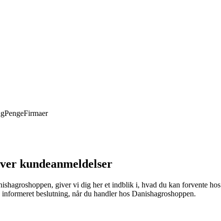
ng
Penge
Firmaer
over kundeanmeldelser
anishagroshoppen, giver vi dig her et indblik i, hvad du kan forvente 
 en informeret beslutning, når du handler hos Danishagroshoppen.