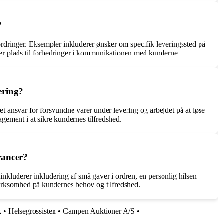
?
rdringer. Eksempler inkluderer ønsker om specifik leveringssted på
 er plads til forbedringer i kommunikationen med kunderne.
ering?
et ansvar for forsvundne varer under levering og arbejdet på at løse
agement i at sikre kundernes tilfredshed.
rancer?
nkluderer inkludering af små gaver i ordren, en personlig hilsen
mærksomhed på kundernes behov og tilfredshed.
k
•
Helsegrossisten
•
Campen Auktioner A/S
•