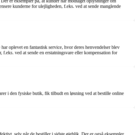
. Der er eksempler på, at kunder har modtaget oplysninger om
pensere kunderne for ulejligheden, f.eks. ved at sende manglende
ar oplevet en fantastisk service, hvor deres henvendelser blev
, f.eks. ved at sende en erstatningsvare eller kompensation for
i den fysiske butik, fik tilbudt en løsning ved at bestille online
tivt, selv når de bestiller i sidste øjeblik. Der er også eksempler