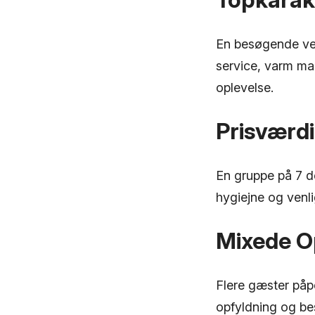
En besøgende ved
service, varm ma
oplevelse.
Prisværdi
En gruppe på 7 de
hygiejne og venli
Mixede O
Flere gæster påp
opfyldning og be