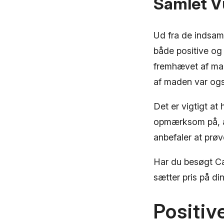
Samlet Vu
Ud fra de indsam
både positive og
fremhævet af man
af maden var og
Det er vigtigt a
opmærksom på, at 
anbefaler at prø
Har du besøgt Ca
sætter pris på di
Positiv