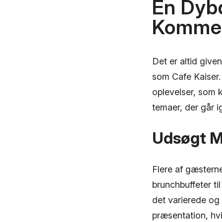
En Dyb
Kommen
Det er altid giv
som Cafe Kaiser.
oplevelser, som 
temaer, der går ig
Udsøgt Ma
Flere af gæstern
brunchbuffeter t
det varierede og 
præsentation, hvil