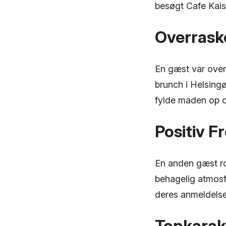
besøgt Cafe Kaiser
Overrask
En gæst var over
brunch i Helsing
fylde maden op o
Positiv F
En anden gæst ro
behagelig atmosf
deres anmeldelse
Topkarakt