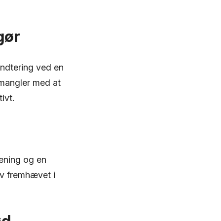
gør
ndtering ved en
 mangler med at
ivt.
jening og en
v fremhævet i
ød