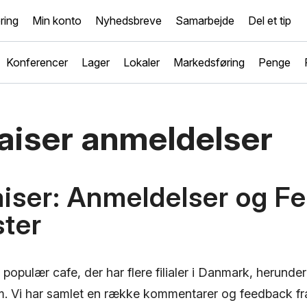
ring
Min konto
Nyhedsbreve
Samarbejde
Del et tip
Konferencer
Lager
Lokaler
Markedsføring
Penge
aiser anmeldelser
aiser: Anmeldelser og F
ster
 populær cafe, der har flere filialer i Danmark, herunder
m. Vi har samlet en række kommentarer og feedback fra