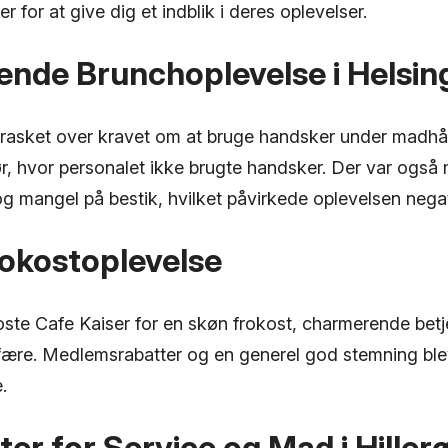
 for at give dig et indblik i deres oplevelser.
ende Brunchoplevelse i Helsin
rasket over kravet om at bruge handsker under madhå
ør, hvor personalet ikke brugte handsker. Der var også
g mangel på bestik, hvilket påvirkede oplevelsen negat
rokostoplevelse
ste Cafe Kaiser for en skøn frokost, charmerende bet
ære. Medlemsrabatter og en generel god stemning ble
.
er for Service og Mad i Hiller