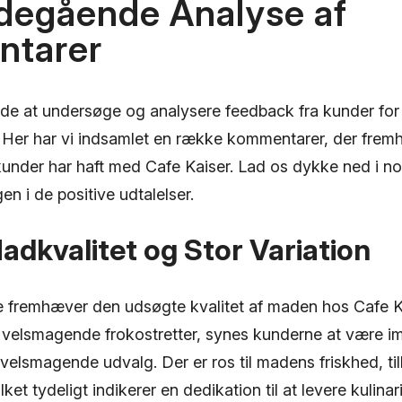
degående Analyse af
tarer
ende at undersøge og analysere feedback fra kunder fo
 Her har vi indsamlet en række kommentarer, der frem
kunder har haft med Cafe Kaiser. Lad os dykke ned i no
en i de positive udtalelser.
dkvalitet og Stor Variation
e fremhæver den udsøgte kvalitet af maden hos Cafe Ka
il velsmagende frokostretter, synes kunderne at være 
velsmagende udvalg. Der er ros til madens friskhed, ti
ket tydeligt indikerer en dedikation til at levere kulina