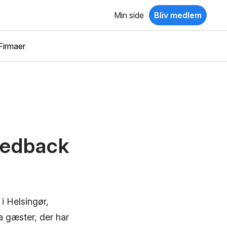
Min side
Bliv medlem
Firmaer
eedback
 i Helsingør,
 gæster, der har