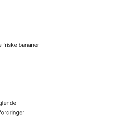
e friske bananer
glende
ordringer