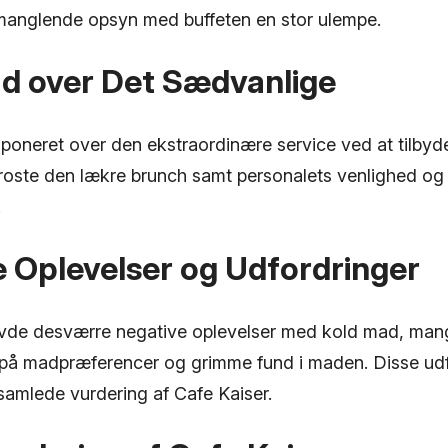
t manglende opsyn med buffeten en stor ulempe.
Ud over Det Sædvanlige
mponeret over den ekstraordinære service ved at tilbyd
g roste den lækre brunch samt personalets venlighed og
.
 Oplevelser og Udfordringer
vde desværre negative oplevelser med kold mad, man
 madpræferencer og grimme fund i maden. Disse udf
samlede vurdering af Cafe Kaiser.