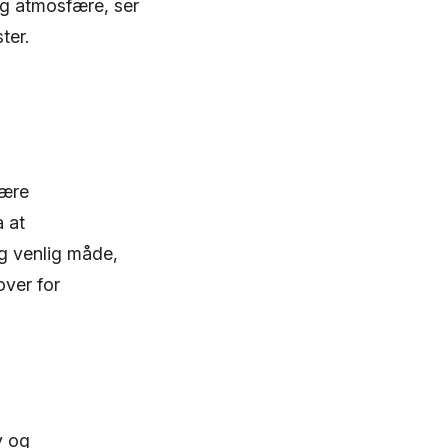
ig atmosfære, ser
ter.
nære
 at
og venlig måde,
over for
v og