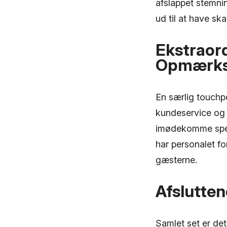
afslappet stemni
ud til at have s
Ekstraor
Opmærk
En særlig touchp
kundeservice og
imødekomme speci
har personalet f
gæsterne.
Afslutte
Samlet set er det