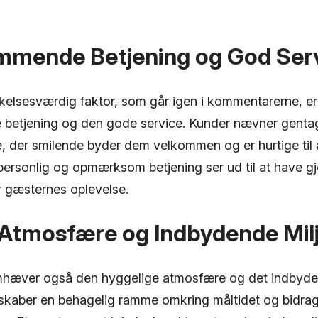
mende Betjening og God Ser
lsesværdig faktor, som går igen i kommentarerne, er
etjening og den gode service. Kunder nævner genta
e, der smilende byder dem velkommen og er hurtige t
personlig og opmærksom betjening ser ud til at have g
or gæsternes oplevelse.
 Atmosfære og Indbydende Mil
emhæver også den hyggelige atmosfære og det indbyde
 skaber en behagelig ramme omkring måltidet og bidrage