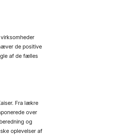
r virksomheder
hæver de positive
gle af de fælles
iser. Fra lækre
imponerede over
lberedning og
riske oplevelser af