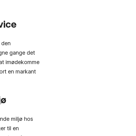
vice
 den
gne gange det
il at imødekomme
jort en markant
jø
nde miljø hos
r til en