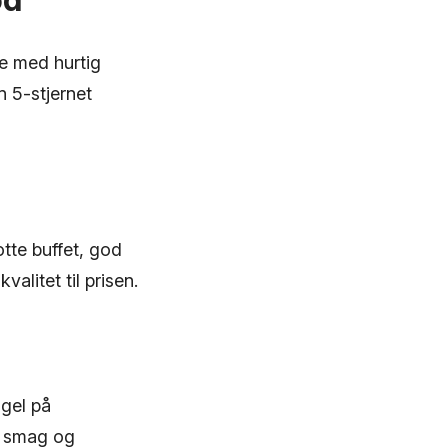
e med hurtig
 5-stjernet
otte buffet, god
litet til prisen.
gel på
r smag og