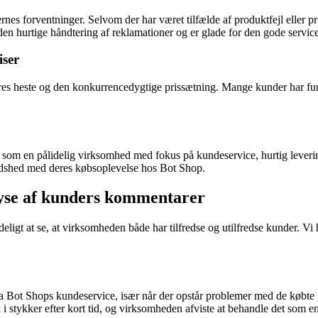
dernes forventninger. Selvom der har været tilfælde af produktfejl ell
den hurtige håndtering af reklamationer og er glade for den gode servic
iser
eres heste og den konkurrencedygtige prissætning. Mange kunder har fu
 som en pålidelig virksomhed med fokus på kundeservice, hurtig leverin
redshed med deres købsoplevelse hos Bot Shop.
lyse af kunders kommentarer
eligt at se, at virksomheden både har tilfredse og utilfredse kunder. Vi 
ra Bot Shops kundeservice, især når der opstår problemer med de købte 
tykker efter kort tid, og virksomheden afviste at behandle det som en 