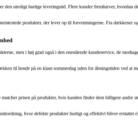
den utroligt hurtige leveringstid. Flere kunder fremhæver, hvordan de h
nemtestede produkter, der lever op til forventningerne. Fra dækkener o
omhed
odukterne, men i høj grad også i den enestående kundeservice, de modta
dækken til hende på en klam sommerdag uden for åbningstiden ved at 
 matcher prisen på produkter, hvis kunden finder dem billigere andre sted
iordning, hvor defekte produkter hurtigt og effektivt bliver erstattet el