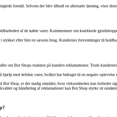
sigtede formål. Selvom der blev tilbudt en alternativ løsning, viser de
oldbarheden af de købte varer. Kommentarer om knækkede gjordstropper 
i stykker efter blot en sæsons brug. Kundernes forventninger til holdb
dler om Bot Shops reaktion på kunders reklamationer. Trods kundernes 
t få hjælp med defekte varer, hvilket har bidraget til en negativ oplevel
 med Bot Shop, er der stadig områder, hvor virksomheden kan forbedre 
tkvalitet og håndtering af reklamationer kan Bot Shop styrke sit omdø
op?