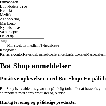
Firmabogen
Bliv klogere på os
Kontakt
Mediekit
Annoncering
Min konto
Nyhedsbreve
Samarbejde
Del et tip
Min side
Bliv medlem
Nyhedsbreve
Kategorier
Karriere
Kontor
Revision
Læring
Konferencer
Lager
Lokaler
Markedsføri
Bot Shop anmeldelser
Positive oplevelser med Bot Shop: En pålidel
Bot Shop har etableret sig som en pålidelig forhandler af hesteudstyr m
at imponere med deres produkter og service.
Hurtig levering og pålidelige produkter