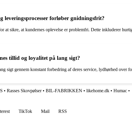
 leveringsprocesser forløber gnidningsfrit?
 for at sikre, at kundernes oplevelse er problemfri. Dette inkluderer hu
 tillid og loyalitet på lang sigt?
 lang sigt gennem konstant forbedring af deres service, lydhørhed over f
pS
•
Rasses Skovpølser
•
BIL-FABRIKKEN
•
likehome.dk
•
Humac
•
terest
TikTok
Mail
RSS