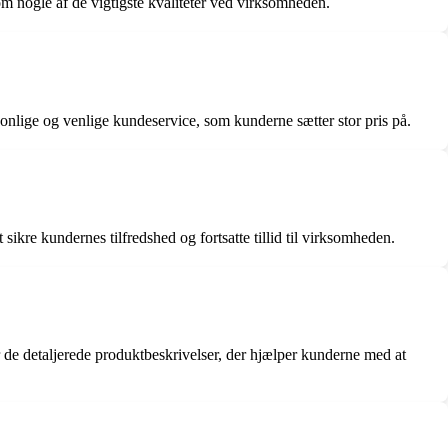
m nogle af de vigtigste kvaliteter ved virksomheden.
onlige og venlige kundeservice, som kunderne sætter stor pris på.
ikre kundernes tilfredshed og fortsatte tillid til virksomheden.
e detaljerede produktbeskrivelser, der hjælper kunderne med at