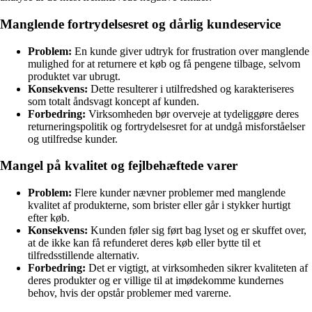
Manglende fortrydelsesret og dårlig kundeservice
Problem:
En kunde giver udtryk for frustration over manglende
mulighed for at returnere et køb og få pengene tilbage, selvom
produktet var ubrugt.
Konsekvens:
Dette resulterer i utilfredshed og karakteriseres
som totalt åndsvagt koncept af kunden.
Forbedring:
Virksomheden bør overveje at tydeliggøre deres
returneringspolitik og fortrydelsesret for at undgå misforståelser
og utilfredse kunder.
Mangel på kvalitet og fejlbehæftede varer
Problem:
Flere kunder nævner problemer med manglende
kvalitet af produkterne, som brister eller går i stykker hurtigt
efter køb.
Konsekvens:
Kunden føler sig ført bag lyset og er skuffet over,
at de ikke kan få refunderet deres køb eller bytte til et
tilfredsstillende alternativ.
Forbedring:
Det er vigtigt, at virksomheden sikrer kvaliteten af
deres produkter og er villige til at imødekomme kundernes
behov, hvis der opstår problemer med varerne.