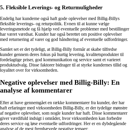
5. Fleksible Leverings- og Returmuligheder
Endelig har kunderne også haft gode oplevelser med Billig-Billys
fleksible leverings- og returpolitik. Evnen til at kunne vælge
leveringsmetode og få hjælp ved eventuelle problemer med bestillinger
har været værdsat. Kunder har også berettet om positive oplevelser
med returnering af varer og god håndtering af eventuelle udfordringer.
Samlet set er det tydeligt, at Billig-Billy formår at skabe tilfredse
kunder gennem deres fokus på hurtig levering, kvalitetsprodukter til
fordelagtige priser, god kommunikation og service samt et varieret
produktudvalg. Disse faktorer bidrager til at styrke kundernes tillid og
loyalitet over for virksomheden.
Negative oplevelser med Billig-Billy: En
analyse af kommentarer
Efter at have gennemgået en række kommentarer fra kunder, der har
haft erfaringer med virksomheden Billig-Billy, er der tydelige mønstre
af negative oplevelser, som nogle kunder har haft. Disse kommentarer
giver værdifuld indsigt i områder, hvor virksomheden kan forbedre
deres service og løse eventuelle udfordringer. Her er en dybdegående
analyse af de mest fremhævede negative temaer: