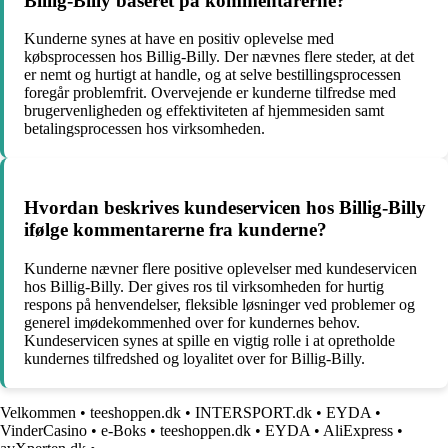
Billig-Billy baseret på kommentarerne?
Kunderne synes at have en positiv oplevelse med
købsprocessen hos Billig-Billy. Der nævnes flere steder, at det
er nemt og hurtigt at handle, og at selve bestillingsprocessen
foregår problemfrit. Overvejende er kunderne tilfredse med
brugervenligheden og effektiviteten af hjemmesiden samt
betalingsprocessen hos virksomheden.
Hvordan beskrives kundeservicen hos Billig-Billy
ifølge kommentarerne fra kunderne?
Kunderne nævner flere positive oplevelser med kundeservicen
hos Billig-Billy. Der gives ros til virksomheden for hurtig
respons på henvendelser, fleksible løsninger ved problemer og
generel imødekommenhed over for kundernes behov.
Kundeservicen synes at spille en vigtig rolle i at opretholde
kundernes tilfredshed og loyalitet over for Billig-Billy.
Velkommen
•
teeshoppen.dk
•
INTERSPORT.dk
•
EYDA
•
VinderCasino
•
e-Boks
•
teeshoppen.dk
•
EYDA
•
AliExpress
•