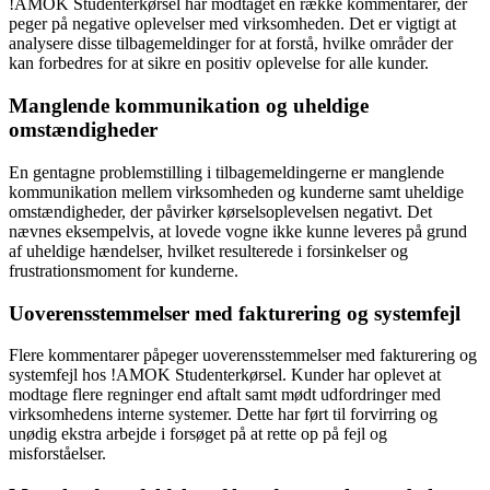
!AMOK Studenterkørsel har modtaget en række kommentarer, der
peger på negative oplevelser med virksomheden. Det er vigtigt at
analysere disse tilbagemeldinger for at forstå, hvilke områder der
kan forbedres for at sikre en positiv oplevelse for alle kunder.
Manglende kommunikation og uheldige
omstændigheder
En gentagne problemstilling i tilbagemeldingerne er manglende
kommunikation mellem virksomheden og kunderne samt uheldige
omstændigheder, der påvirker kørselsoplevelsen negativt. Det
nævnes eksempelvis, at lovede vogne ikke kunne leveres på grund
af uheldige hændelser, hvilket resulterede i forsinkelser og
frustrationsmoment for kunderne.
Uoverensstemmelser med fakturering og systemfejl
Flere kommentarer påpeger uoverensstemmelser med fakturering og
systemfejl hos !AMOK Studenterkørsel. Kunder har oplevet at
modtage flere regninger end aftalt samt mødt udfordringer med
virksomhedens interne systemer. Dette har ført til forvirring og
unødig ekstra arbejde i forsøget på at rette op på fejl og
misforståelser.