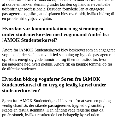
at skabe en lækker stemning under kørslen og håndtere eventuelle
udfordringer professionelt. Desuden formåede Jan at engagere
passagererne og sikre, at tidsplanen blev overholdt, hvilket bidrog til
en problemfri og sjov vogntur.
Hvordan var kommunikationen og stemningen
under studenterkørslen med vognmand André fra
!AMOK Studenterkørsel?
André fra !AMOK Studenterkørsel blev beskrevet som en engageret
vognmand, der skabte en vildt fed stemning og hypede passagererne
op. Hans energi og gode humør bidrog til en fantastisk tur, hvor
passagererne nød hvert øjeblik. André fik en kæmpe tommel op fra
de tilfredse studenter.
Hvordan bidrog vognfører Søren fra !AMOK
Studenterkørsel til en tryg og festlig kørsel under
studenterkørslen?
Søren fra !AMOK Studenterkørsel blev rost for at være en god og
venlig chauffør, der sikrede passagerernes tryghed og samtidig
skabte en festlig stemning. Han håndhævede reglerne klart og
professionelt, hvilket resulterede i en behagelig kørsel uden