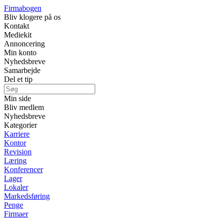
Firmabogen
Bliv klogere på os
Kontakt
Mediekit
Annoncering
Min konto
Nyhedsbreve
Samarbejde
Del et tip
Min side
Bliv medlem
Nyhedsbreve
Kategorier
Karriere
Kontor
Revision
Læring
Konferencer
Lager
Lokaler
Markedsføring
Penge
Firmaer