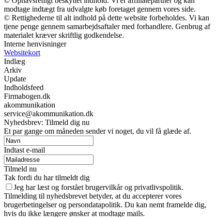
© Ophavsretligt beskyttet indhold. Vi er affiliatepartner og kan
modtage indtægt fra udvalgte køb foretaget gennem vores side.
© Rettighederne til alt indhold på dette website forbeholdes. Vi kan
tjene penge gennem samarbejdsaftaler med forhandlere. Genbrug af
materialet kræver skriftlig godkendelse.
Interne henvisninger
Websitekort
Indlæg
Arkiv
Update
Indholdsfeed
Firmabogen.dk
akommunikation
service@akommunikation.dk
Nyhedsbrev: Tilmeld dig nu
Et par gange om måneden sender vi noget, du vil få glæde af.
Indtast e-mail
Tilmeld nu
Tak fordi du har tilmeldt dig
Jeg har læst og forstået brugervilkår og privatlivspolitik.
Tilmelding til nyhedsbrevet betyder, at du accepterer vores
brugerbetingelser og persondatapolitik. Du kan nemt framelde dig,
hvis du ikke længere ønsker at modtage mails.