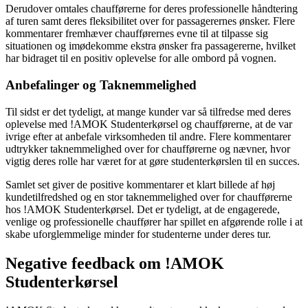
Derudover omtales chaufførerne for deres professionelle håndtering
af turen samt deres fleksibilitet over for passagerernes ønsker. Flere
kommentarer fremhæver chaufførernes evne til at tilpasse sig
situationen og imødekomme ekstra ønsker fra passagererne, hvilket
har bidraget til en positiv oplevelse for alle ombord på vognen.
Anbefalinger og Taknemmelighed
Til sidst er det tydeligt, at mange kunder var så tilfredse med deres
oplevelse med !AMOK Studenterkørsel og chaufførerne, at de var
ivrige efter at anbefale virksomheden til andre. Flere kommentarer
udtrykker taknemmelighed over for chaufførerne og nævner, hvor
vigtig deres rolle har været for at gøre studenterkørslen til en succes.
Samlet set giver de positive kommentarer et klart billede af høj
kundetilfredshed og en stor taknemmelighed over for chaufførerne
hos !AMOK Studenterkørsel. Det er tydeligt, at de engagerede,
venlige og professionelle chauffører har spillet en afgørende rolle i at
skabe uforglemmelige minder for studenterne under deres tur.
Negative feedback om !AMOK
Studenterkørsel