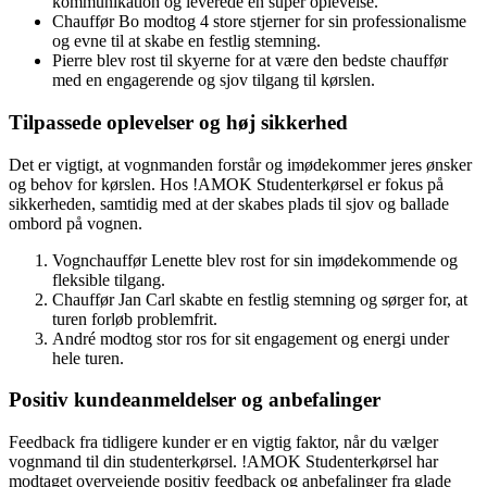
kommunikation og leverede en super oplevelse.
Chauffør Bo modtog 4 store stjerner for sin professionalisme
og evne til at skabe en festlig stemning.
Pierre blev rost til skyerne for at være den bedste chauffør
med en engagerende og sjov tilgang til kørslen.
Tilpassede oplevelser og høj sikkerhed
Det er vigtigt, at vognmanden forstår og imødekommer jeres ønsker
og behov for kørslen. Hos !AMOK Studenterkørsel er fokus på
sikkerheden, samtidig med at der skabes plads til sjov og ballade
ombord på vognen.
Vognchauffør Lenette blev rost for sin imødekommende og
fleksible tilgang.
Chauffør Jan Carl skabte en festlig stemning og sørger for, at
turen forløb problemfrit.
André modtog stor ros for sit engagement og energi under
hele turen.
Positiv kundeanmeldelser og anbefalinger
Feedback fra tidligere kunder er en vigtig faktor, når du vælger
vognmand til din studenterkørsel. !AMOK Studenterkørsel har
modtaget overvejende positiv feedback og anbefalinger fra glade