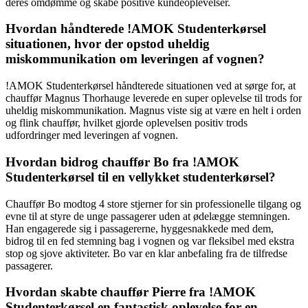
deres omdømme og skabe positive kundeoplevelser.
Hvordan håndterede !AMOK Studenterkørsel
situationen, hvor der opstod uheldig
miskommunikation om leveringen af vognen?
!AMOK Studenterkørsel håndterede situationen ved at sørge for, at
chauffør Magnus Thorhauge leverede en super oplevelse til trods for
uheldig miskommunikation. Magnus viste sig at være en helt i orden
og flink chauffør, hvilket gjorde oplevelsen positiv trods
udfordringer med leveringen af vognen.
Hvordan bidrog chauffør Bo fra !AMOK
Studenterkørsel til en vellykket studenterkørsel?
Chauffør Bo modtog 4 store stjerner for sin professionelle tilgang og
evne til at styre de unge passagerer uden at ødelægge stemningen.
Han engagerede sig i passagererne, hyggesnakkede med dem,
bidrog til en fed stemning bag i vognen og var fleksibel med ekstra
stop og sjove aktiviteter. Bo var en klar anbefaling fra de tilfredse
passagerer.
Hvordan skabte chauffør Pierre fra !AMOK
Studenterkørsel en fantastisk oplevelse for en