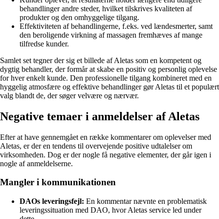
behandlinger andre steder, hvilket tilskrives kvaliteten af
produkter og den omhyggelige tilgang.
Effektiviteten af behandlingerne, f.eks. ved lændesmerter, samt
den beroligende virkning af massagen fremhæves af mange
tilfredse kunder.
Samlet set tegner der sig et billede af Aletas som en kompetent og
dygtig behandler, der formår at skabe en positiv og personlig oplevelse
for hver enkelt kunde. Den professionelle tilgang kombineret med en
hyggelig atmosfære og effektive behandlinger gør Aletas til et populært
valg blandt de, der søger velvære og nærvær.
Negative temaer i anmeldelser af Aletas
Efter at have gennemgået en række kommentarer om oplevelser med
Aletas, er der en tendens til overvejende positive udtalelser om
virksomheden. Dog er der nogle få negative elementer, der går igen i
nogle af anmeldelserne.
Mangler i kommunikationen
DAOs leveringsfejl:
En kommentar nævnte en problematisk
leveringssituation med DAO, hvor Aletas service led under
dette.