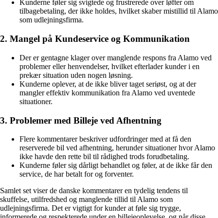
Kunderne føler sig svigtede og frustrerede over løfter om
tilbagebetaling, der ikke holdes, hvilket skaber mistillid til Alamo
som udlejningsfirma.
2. Mangel på Kundeservice og Kommunikation
Der er gentagne klager over manglende respons fra Alamo ved
problemer eller henvendelser, hvilket efterlader kunder i en
prekær situation uden nogen løsning.
Kunderne oplever, at de ikke bliver taget seriøst, og at der
mangler effektiv kommunikation fra Alamo ved uventede
situationer.
3. Problemer med Billeje ved Afhentning
Flere kommentarer beskriver udfordringer med at få den
reserverede bil ved afhentning, herunder situationer hvor Alamo
ikke havde den rette bil til rådighed trods forudbetaling.
Kunderne føler sig dårligt behandlet og føler, at de ikke får den
service, de har betalt for og forventer.
Samlet set viser de danske kommentarer en tydelig tendens til
skuffelse, utilfredshed og manglende tillid til Alamo som
udlejningsfirma. Det er vigtigt for kunder at føle sig trygge,
informerede og respekterede under en billejeoplevelse, og når disse