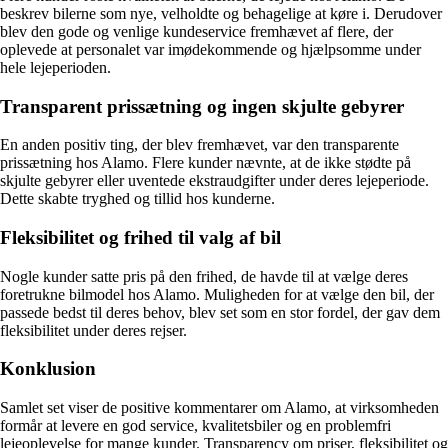
beskrev bilerne som nye, velholdte og behagelige at køre i. Derudover
blev den gode og venlige kundeservice fremhævet af flere, der
oplevede at personalet var imødekommende og hjælpsomme under
hele lejeperioden.
Transparent prissætning og ingen skjulte gebyrer
En anden positiv ting, der blev fremhævet, var den transparente
prissætning hos Alamo. Flere kunder nævnte, at de ikke stødte på
skjulte gebyrer eller uventede ekstraudgifter under deres lejeperiode.
Dette skabte tryghed og tillid hos kunderne.
Fleksibilitet og frihed til valg af bil
Nogle kunder satte pris på den frihed, de havde til at vælge deres
foretrukne bilmodel hos Alamo. Muligheden for at vælge den bil, der
passede bedst til deres behov, blev set som en stor fordel, der gav dem
fleksibilitet under deres rejser.
Konklusion
Samlet set viser de positive kommentarer om Alamo, at virksomheden
formår at levere en god service, kvalitetsbiler og en problemfri
lejeoplevelse for mange kunder. Transparency om priser, fleksibilitet og