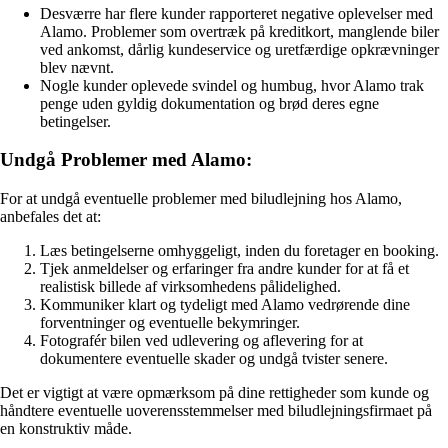
Desværre har flere kunder rapporteret negative oplevelser med
Alamo. Problemer som overtræk på kreditkort, manglende biler
ved ankomst, dårlig kundeservice og uretfærdige opkrævninger
blev nævnt.
Nogle kunder oplevede svindel og humbug, hvor Alamo trak
penge uden gyldig dokumentation og brød deres egne
betingelser.
Undgå Problemer med Alamo:
For at undgå eventuelle problemer med biludlejning hos Alamo,
anbefales det at:
Læs betingelserne omhyggeligt, inden du foretager en booking.
Tjek anmeldelser og erfaringer fra andre kunder for at få et
realistisk billede af virksomhedens pålidelighed.
Kommuniker klart og tydeligt med Alamo vedrørende dine
forventninger og eventuelle bekymringer.
Fotografér bilen ved udlevering og aflevering for at
dokumentere eventuelle skader og undgå tvister senere.
Det er vigtigt at være opmærksom på dine rettigheder som kunde og
håndtere eventuelle uoverensstemmelser med biludlejningsfirmaet på
en konstruktiv måde.